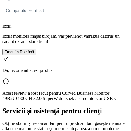
Cumpărător verificat
Izcili
Izcils monitors mājas birojam, var pievienot vairākus datorus un
sadalīt ekrānu starp tiem!
Tradu în Română
Da, recomand acest produs
Acest review a fost făcut pentru Curved Business Monitor
49B2U6900CH 32:9 SuperWide izliektais monitors ar USB-C
Servicii şi asistenţă pentru clienţi
Obţine sfaturi şi recomandări pentru produsul tău, găseşte manuale,
află cele mai bune sfaturi şi trucuri şi depanează orice probleme