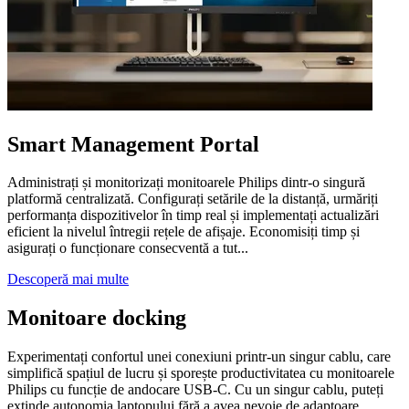
Smart Management Portal
Administrați și monitorizați monitoarele Philips dintr-o singură
platformă centralizată. Configurați setările de la distanță, urmăriți
performanța dispozitivelor în timp real și implementați actualizări
eficient la nivelul întregii rețele de afișaje. Economisiți timp și
asigurați o funcționare consecventă a tut...
Descoperă mai multe
Monitoare docking
Experimentați confortul unei conexiuni printr-un singur cablu, care
simplifică spațiul de lucru și sporește productivitatea cu monitoarele
Philips cu funcție de andocare USB-C. Cu un singur cablu, puteți
extinde autonomia laptopului fără a avea nevoie de adaptoare