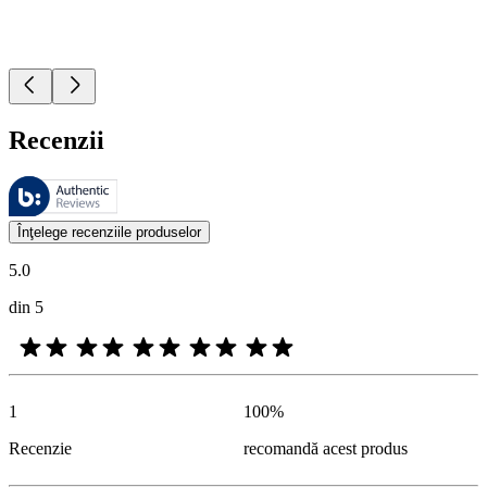
Recenzii
Aceste recenzii sunt gestionate de Bazaarvoice şi respectă Politica de a
Opiniile clienţilor oferite sub formă de evaluări ale produselor şi evalu
Înţelege recenziile produselor
5.0
din 5
1
100
%
Recenzie
recomandă acest produs