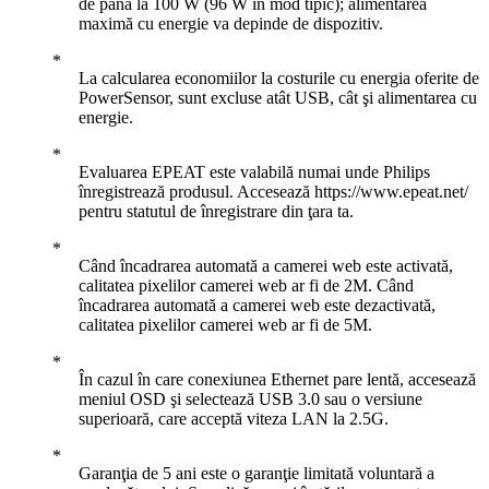
de până la 100 W (96 W în mod tipic); alimentarea
maximă cu energie va depinde de dispozitiv.
La calcularea economiilor la costurile cu energia oferite de
PowerSensor, sunt excluse atât USB, cât şi alimentarea cu
energie.
Evaluarea EPEAT este valabilă numai unde Philips
înregistrează produsul. Accesează https://www.epeat.net/
pentru statutul de înregistrare din ţara ta.
Când încadrarea automată a camerei web este activată,
calitatea pixelilor camerei web ar fi de 2M. Când
încadrarea automată a camerei web este dezactivată,
calitatea pixelilor camerei web ar fi de 5M.
În cazul în care conexiunea Ethernet pare lentă, accesează
meniul OSD şi selectează USB 3.0 sau o versiune
superioară, care acceptă viteza LAN la 2.5G.
Garanţia de 5 ani este o garanţie limitată voluntară a