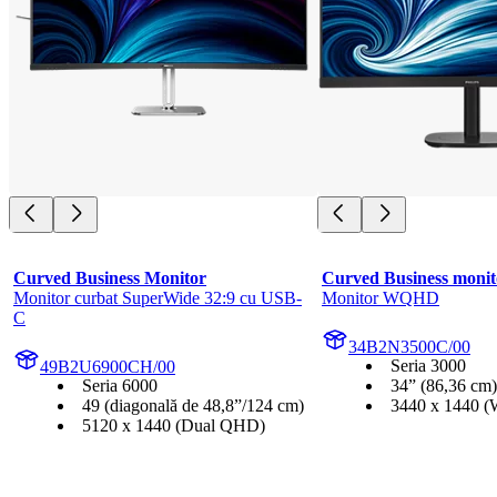
Curved Business Monitor
Curved Business monit
Monitor curbat SuperWide 32:9 cu USB-
Monitor WQHD
C
34B2N3500C/00
Seria 3000
49B2U6900CH/00
Seria 6000
34” (86,36 cm)
49 (diagonală de 48,8”/124 cm)
3440 x 1440
5120 x 1440 (Dual QHD)