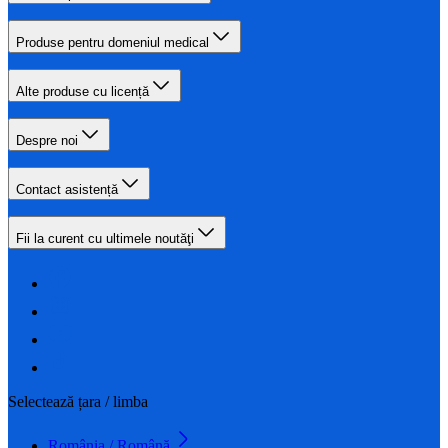
Produse pentru domeniul medical
Alte produse cu licență
Despre noi
Contact asistență
Fii la curent cu ultimele noutăţi
Selectează țara / limba
România / Română