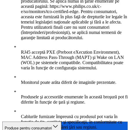
producătorului. Se aplică numai în ţările enumerate pe
această pagină: https://www.philips.co.uk/c-
e/so/monitors/tco-certified-edge. Pentru consumatori,
aceasta este furnizată în plus faţă de drepturile lor legale în
temeiul legislaţiei naţionale aplicabile şi fără a le afecta.
Pentru utilizatorii finali care nu sunt consumatori
(întreprinderi/profesionişti), se aplică numai termenii de
garanţie limitată ai producătorului.
RJ45 acceptă PXE (Preboot eXecution Environment),
MAC Address Pass-Through (MAPT) şi Wake on LAN
(WOL) pe sistemele compatibile. Compatibilitatea poate
varia în funcţie de configuraţia sistemului.
Monitorul poate arăta diferit de imaginile prezentate.
Produsele şi accesoriile enumerate în această broşură pot fi
diferite în funcţie de ţară şi regiune.
Cablurile furnizate împreună cu produsul pot varia în
funcţie de tip, cantitate şi specificaţii, în conformitate cu
cerinţele specifice fiecărei ţări sau regiuni.
Produse pentru consumatori