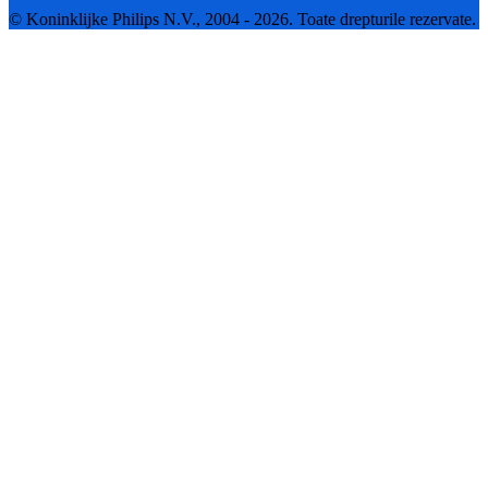
© Koninklijke Philips N.V., 2004 - 2026. Toate drepturile rezervate.