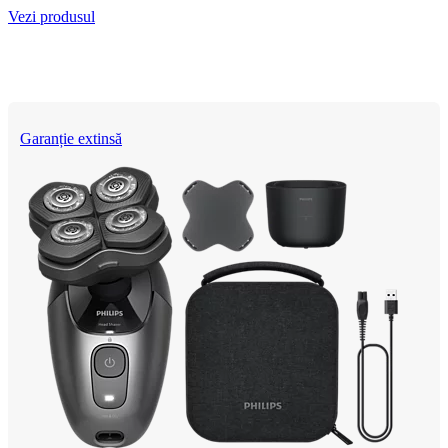
Vezi produsul
Garanție extinsă