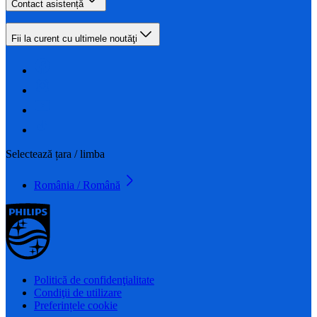
Contact asistență
Fii la curent cu ultimele noutăţi
Selectează țara / limba
România / Română
Politică de confidenţialitate
Condiţii de utilizare
Preferințele cookie