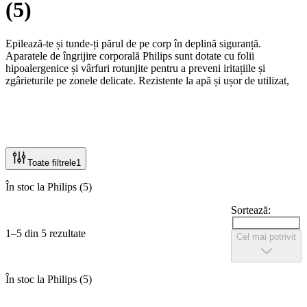
(
5
)
Epilează-te și tunde-ți părul de pe corp în deplină siguranță.
Aparatele de îngrijire corporală Philips sunt dotate cu folii
hipoalergenice și vârfuri rotunjite pentru a preveni iritațiile și
zgârieturile pe zonele delicate. Rezistente la apă și ușor de utilizat,
acestea îți oferă un ras confortabil și eficient pe piept, spate, axile sau
picioare.
Toate filtrele
1
În stoc la Philips (5)
Sortează:
1–5 din 5 rezultate
Cel mai potrivit
În stoc la Philips (5)