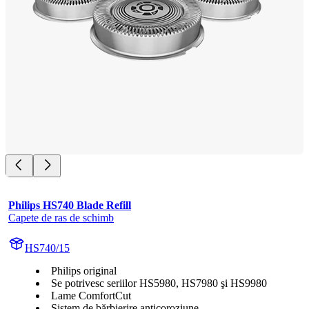
Philips HS740 Blade Refill
Capete de ras de schimb
HS740/15
Philips original
Se potrivesc seriilor HS5980, HS7980 şi HS9980
Lame ComfortCut
Sistem de bărbierire anticoroziune