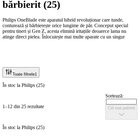
bărbierit
(
25
)
Philips OneBlade este aparatul hibrid revoluționar care tunde,
conturează și bărbierește orice lungime de păr. Conceput special
pentru tineri și Gen Z, acesta elimină iritațiile deoarece lama nu
atinge direct pielea. Înlocuiește mai multe aparate cu un singur
dispozitiv versatil, rapid și sigur pentru o stilizare perfectă a feței și a
corpului.
Toate filtrele
1
În stoc la Philips (25)
Sortează:
1–12 din 25 rezultate
Cel mai potrivit
În stoc la Philips (25)