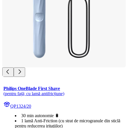
Philips OneBlade First Shave
(pentru față; cu lamă antifricțiune)
QP1324/20
30 min autonomie 🔋
1 lamă Anti-Friction (cu strat de microgranule din sticlă
pentru reducerea iritațiilor)