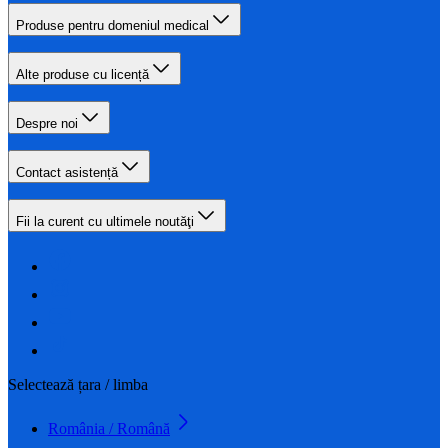
Produse pentru domeniul medical
Alte produse cu licență
Despre noi
Contact asistență
Fii la curent cu ultimele noutăţi
Selectează țara / limba
România / Română