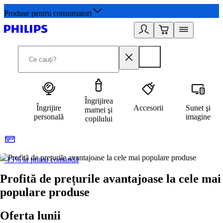
Produse pentru consumatori
Îngrijirea
Îngrijire
Accesorii
Sunet şi
mamei şi
personală
imagine
copilului
-15% la prima comandă
L
Profită de prețurile avantajoase la cele mai
populare produse
Oferta lunii