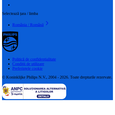
Selectează țara / limba
România / Română
Politică de confidenţialitate
Condiţii de utilizare
Preferințele cookie
© Koninklijke Philips N.V., 2004 - 2026. Toate drepturile rezervate.