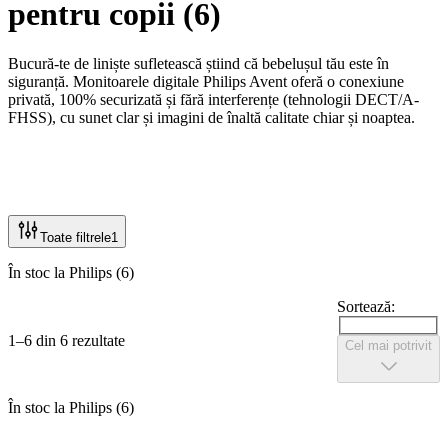
pentru copii
(
6
)
Bucură-te de liniște sufletească știind că bebelușul tău este în
siguranță. Monitoarele digitale Philips Avent oferă o conexiune
privată, 100% securizată și fără interferențe (tehnologii DECT/A-
FHSS), cu sunet clar și imagini de înaltă calitate chiar și noaptea.
Senzorii de temperatură integrați te ajută să menții un mediu
confortabil în camera copilului pentru un somn liniștit.
Toate filtrele
1
În stoc la Philips (6)
Sortează:
1–6 din 6 rezultate
Cel mai potrivit
În stoc la Philips (6)