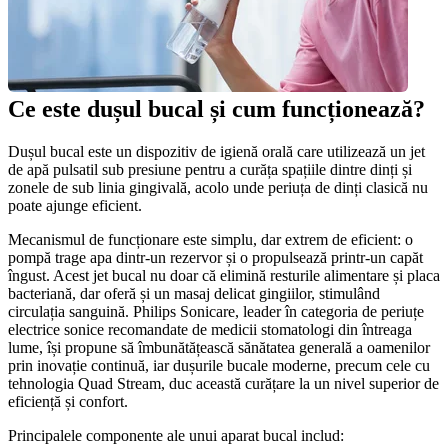
Ce este dușul bucal și cum funcționează?
Dușul bucal este un dispozitiv de igienă orală care utilizează un jet 
de apă pulsatil sub presiune pentru a curăța spațiile dintre dinți și 
zonele de sub linia gingivală, acolo unde periuța de dinți clasică nu 
poate ajunge eficient.
Mecanismul de funcționare este simplu, dar extrem de eficient: o 
pompă trage apa dintr-un rezervor și o propulsează printr-un capăt 
îngust. Acest jet bucal nu doar că elimină resturile alimentare și placa 
bacteriană, dar oferă și un masaj delicat gingiilor, stimulând 
circulația sanguină. Philips Sonicare, leader în categoria de periuțe 
electrice sonice recomandate de medicii stomatologi din întreaga 
lume, își propune să îmbunătățească sănătatea generală a oamenilor 
prin inovație continuă, iar dușurile bucale moderne, precum cele cu 
tehnologia Quad Stream, duc această curățare la un nivel superior de 
eficiență și confort.
Principalele componente ale unui aparat bucal includ: