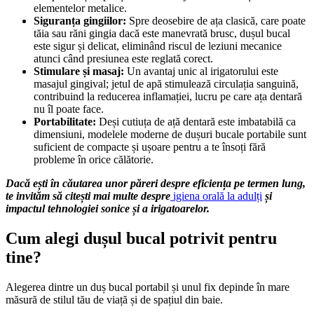
elementelor metalice.
Siguranța gingiilor:
 Spre deosebire de ața clasică, care poate 
tăia sau răni gingia dacă este manevrată brusc, dușul bucal 
este sigur și delicat, eliminând riscul de leziuni mecanice 
atunci când presiunea este reglată corect.
Stimulare și masaj:
 Un avantaj unic al irigatorului este 
masajul gingival; jetul de apă stimulează circulația sanguină, 
contribuind la reducerea inflamației, lucru pe care ața dentară 
nu îl poate face.
Portabilitate:
 Deși cutiuța de ață dentară este imbatabilă ca 
dimensiuni, modelele moderne de dușuri bucale portabile sunt 
suficient de compacte și ușoare pentru a te însoți fără 
probleme în orice călătorie.
Dacă ești în căutarea unor păreri despre eficiența pe termen lung, 
te invităm să citești mai multe despre
igiena
 orală la adulți
 și 
impactul tehnologiei sonice și a irigatoarelor.
Cum alegi dușul bucal potrivit pentru 
tine?
Alegerea dintre un duș bucal portabil și unul fix depinde în mare 
măsură de stilul tău de viață și de spațiul din baie.