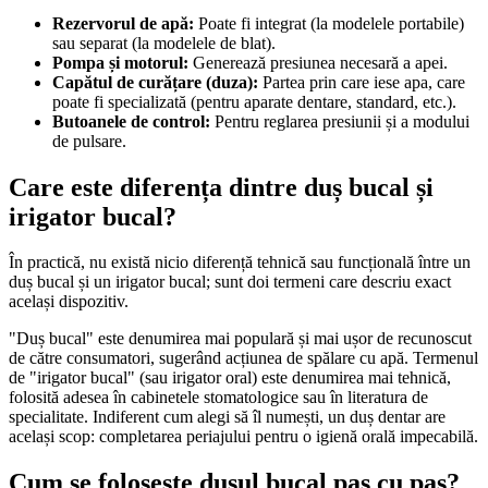
Rezervorul de apă:
 Poate fi integrat (la modelele portabile) 
sau separat (la modelele de blat).
Pompa și motorul:
 Generează presiunea necesară a apei.
Capătul de curățare (duza):
 Partea prin care iese apa, care 
poate fi specializată (pentru aparate dentare, standard, etc.).
Butoanele de control:
 Pentru reglarea presiunii și a modului 
de pulsare.
Care este diferența dintre duș bucal și 
irigator bucal?
În practică, nu există nicio diferență tehnică sau funcțională între un 
duș bucal și un irigator bucal; sunt doi termeni care descriu exact 
același dispozitiv.
"Duș bucal" este denumirea mai populară și mai ușor de recunoscut 
de către consumatori, sugerând acțiunea de spălare cu apă. Termenul 
de "irigator bucal" (sau irigator oral) este denumirea mai tehnică, 
folosită adesea în cabinetele stomatologice sau în literatura de 
specialitate. Indiferent cum alegi să îl numești, un duș dentar are 
același scop: completarea periajului pentru o igienă orală impecabilă.
Cum se folosește dușul bucal pas cu pas?