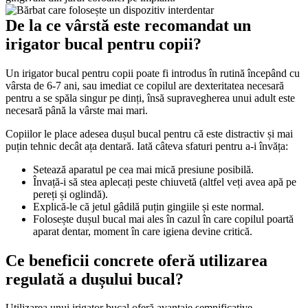
De la ce vârstă este recomandat un 
irigator bucal pentru copii?
Un irigator bucal pentru copii poate fi introdus în rutină începând cu 
vârsta de 6-7 ani, sau imediat ce copilul are dexteritatea necesară 
pentru a se spăla singur pe dinți, însă supravegherea unui adult este 
necesară până la vârste mai mari.
Copiilor le place adesea dușul bucal pentru că este distractiv și mai 
puțin tehnic decât ața dentară. Iată câteva sfaturi pentru a-i învăța:
Setează aparatul pe cea mai mică presiune posibilă.
Învață-i să stea aplecați peste chiuvetă (altfel veți avea apă pe 
pereți și oglindă).
Explică-le că jetul gâdilă puțin gingiile și este normal.
Folosește dușul bucal mai ales în cazul în care copilul poartă 
aparat dentar, moment în care igiena devine critică.
Ce beneficii concrete oferă utilizarea 
regulată a dușului bucal?
Utilizarea unui irigator bucal oferă avantaje semnificative, 