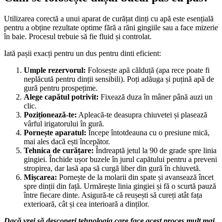
Utilizarea corectă a unui aparat de curățat dinți cu apă este esențială 
pentru a obține rezultate optime fără a răni gingiile sau a face mizerie 
în baie. Procesul trebuie să fie fluid și controlat.
Iată pașii exacți pentru un dus pentru dinti eficient:
Umple rezervorul:
 Folosește apă călduță (apa rece poate fi 
neplăcută pentru dinții sensibili). Poți adăuga și puțină apă de 
gură pentru prospețime.
Alege capătul potrivit:
 Fixează duza în mâner până auzi un 
clic.
Poziționează-te:
 Apleacă-te deasupra chiuvetei și plasează 
vârful irigatorului în gură.
Pornește aparatul:
 Începe întotdeauna cu o presiune mică, 
mai ales dacă ești începător.
Tehnica de curățare:
 Îndreaptă jetul la 90 de grade spre linia 
gingiei. Închide ușor buzele în jurul capătului pentru a preveni 
stropirea, dar lasă apa să curgă liber din gură în chiuvetă.
Mișcarea:
 Pornește de la molarii din spate și avansează încet 
spre dinții din față. Urmărește linia gingiei și fă o scurtă pauză 
între fiecare dinte. Asigură-te că reușești să cureți atât fața 
exterioară, cât și cea interioară a dinților.
Dacă vrei să descoperi tehnologia care face acest proces mult mai 