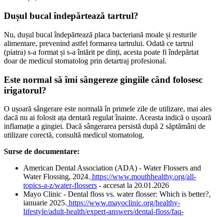
Dușul bucal îndepărtează tartrul?
Nu, dușul bucal îndepărtează placa bacteriană moale și resturile 
alimentare, prevenind astfel formarea tartrului. Odată ce tartrul 
(piatra) s-a format și s-a întărit pe dinți, acesta poate fi îndepărtat 
doar de medicul stomatolog prin detartraj profesional.
Este normal să îmi sângereze gingiile când folosesc 
irigatorul?
O ușoară sângerare este normală în primele zile de utilizare, mai ales 
dacă nu ai folosit ața dentară regulat înainte. Aceasta indică o ușoară 
inflamație a gingiei. Dacă sângerarea persistă după 2 săptămâni de 
utilizare corectă, consultă medicul stomatolog.
Surse de documentare:
American Dental Association (ADA) - Water Flossers and 
Water Flossing, 2024.
https://www.mouthhealthy.org/all-
topics-a-z/water-flossers
 - accesat la 20.01.2026
Mayo Clinic - Dental floss vs. water flosser: Which is better?, 
ianuarie 2025.
https://www.mayoclinic.org/healthy-
lifestyle/adult-health/expert-answers/dental-floss/faq-