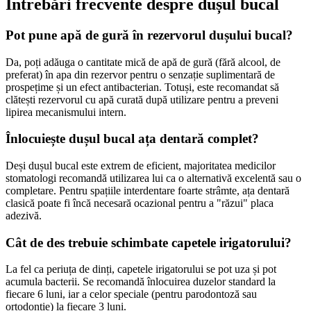
Întrebări frecvente despre dușul bucal
Pot pune apă de gură în rezervorul dușului bucal?
Da, poți adăuga o cantitate mică de apă de gură (fără alcool, de 
preferat) în apa din rezervor pentru o senzație suplimentară de 
prospețime și un efect antibacterian. Totuși, este recomandat să 
clătești rezervorul cu apă curată după utilizare pentru a preveni 
lipirea mecanismului intern.
Înlocuiește dușul bucal ața dentară complet?
Deși dușul bucal este extrem de eficient, majoritatea medicilor 
stomatologi recomandă utilizarea lui ca o alternativă excelentă sau o 
completare. Pentru spațiile interdentare foarte strâmte, ața dentară 
clasică poate fi încă necesară ocazional pentru a "răzui" placa 
adezivă.
Cât de des trebuie schimbate capetele irigatorului?
La fel ca periuța de dinți, capetele irigatorului se pot uza și pot 
acumula bacterii. Se recomandă înlocuirea duzelor standard la 
fiecare 6 luni, iar a celor speciale (pentru parodontoză sau 
ortodonție) la fiecare 3 luni.