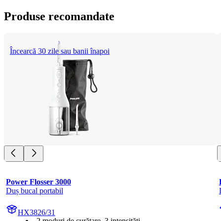
Produse recomandate
Încearcă 30 zile sau banii înapoi
Power Flosser 3000
Duș bucal portabil
HX3826/31
2 moduri de curățare, 3 intensități