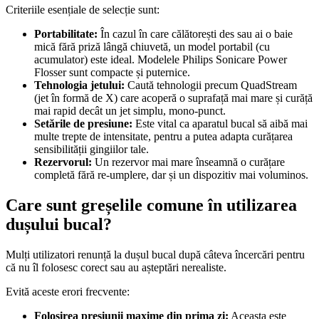
Criteriile esențiale de selecție sunt:
Portabilitate:
 În cazul în care călătorești des sau ai o baie 
mică fără priză lângă chiuvetă, un model portabil (cu 
acumulator) este ideal. Modelele Philips Sonicare Power 
Flosser sunt compacte și puternice.
Tehnologia jetului:
 Caută tehnologii precum QuadStream 
(jet în formă de X) care acoperă o suprafață mai mare și curăță 
mai rapid decât un jet simplu, mono-punct.
Setările de presiune:
 Este vital ca aparatul bucal să aibă mai 
multe trepte de intensitate, pentru a putea adapta curățarea 
sensibilității gingiilor tale.
Rezervorul:
 Un rezervor mai mare înseamnă o curățare 
completă fără re-umplere, dar și un dispozitiv mai voluminos.
Care sunt greșelile comune în utilizarea 
dușului bucal?
Mulți utilizatori renunță la dușul bucal după câteva încercări pentru 
că nu îl folosesc corect sau au așteptări nerealiste.
Evită aceste erori frecvente:
Folosirea presiunii maxime din prima zi:
 Aceasta este 