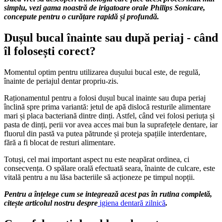
simplu, vezi gama noastră de irigatoare orale Philips Sonicare, 
concepute pentru o curățare rapidă și profundă. 
Dușul bucal înainte sau după periaj - când 
îl folosești corect?
Momentul optim pentru utilizarea dușului bucal este, de regulă, 
înainte de periajul dentar propriu-zis.
Raționamentul pentru a folosi dușul bucal inainte sau dupa periaj 
înclină spre prima variantă: jetul de apă dislocă resturile alimentare 
mari și placa bacteriană dintre dinți. Astfel, când vei folosi periuța și 
pasta de dinți, perii vor avea acces mai bun la suprafețele dentare, iar 
fluorul din pastă va putea pătrunde și proteja spațiile interdentare, 
fără a fi blocat de resturi alimentare.
Totuși, cel mai important aspect nu este neapărat ordinea, ci 
consecvența. O spălare orală efectuată seara, înainte de culcare, este 
vitală pentru a nu lăsa bacteriile să acționeze pe timpul nopții.
Pentru a înțelege cum se integrează acest pas în rutina completă, 
citește articolul nostru despre
igiena
 dentară zilnică
.