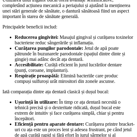
completând acțiunea mecanică a periajului și ajutând la menținerea 
unei stări generale de sănătate, o dantură sănătoasă fiind un aspect 
important în starea de sănătate generală.
Principalele beneficii includ:
Reducerea gingivitei:
 Masajul gingival și curățarea toxinelor 
bacteriene reduc sângerările și inflamația.
Curățarea pungilor parodontale:
 Jetul de apă poate 
pătrunde în buzunarele parodontale (spațiul dintre dinte și 
gingie) mai adânc decât ața dentară.
Accesibilitate:
 Curăță eficient în jurul lucrărilor dentare 
(punți, coroane, implanturi).
Respirație proaspătă:
 Elimină bacteriile care produc 
compuși sulfuroși urât mirositori din zonele ascunse.
Iată comparația dintre ața dentară clasică și dușul bucal:
Ușurință în utilizare:
 În timp ce ața dentară necesită o 
tehnică precisă și o dexteritate ridicată, dușul bucal este 
extrem de intuitiv și face curățarea simplă, chiar și pentru 
începători.
Eficiență pentru aparate dentare:
 Curățarea printre bracket-
uri cu ața este un proces lent și adesea frustrant, pe când jetul 
de apă curăță rapid și fără efort în jurul sârmelor și al 