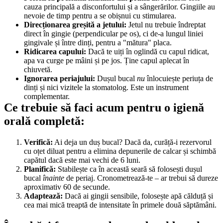
cauza principală a disconfortului și a sângerărilor. Gingiile au 
nevoie de timp pentru a se obișnui cu stimularea.
Direcționarea greșită a jetului:
 Jetul nu trebuie îndreptat 
direct în gingie (perpendicular pe os), ci de-a lungul liniei 
gingivale și între dinți, pentru a "mătura" placa.
Ridicarea capului:
 Dacă te uiți în oglindă cu capul ridicat, 
apa va curge pe mâini și pe jos. Ține capul aplecat în 
chiuvetă.
Ignorarea periajului:
 Dușul bucal 
nu
 înlocuiește periuța de 
dinți și nici vizitele la stomatolog. Este un instrument 
complementar.
Ce trebuie să faci acum pentru o igienă 
orală completă:
Verifică:
 Ai deja un duș bucal? Dacă da, curăță-i rezervorul 
cu oțet diluat pentru a elimina depunerile de calcar și schimbă 
capătul dacă este mai vechi de 6 luni.
Planifică:
 Stabilește ca în această seară să folosești dușul 
bucal 
înainte
 de periaj. Cronometrează-te – ar trebui să dureze 
aproximativ 60 de secunde.
Adaptează:
 Dacă ai gingii sensibile, folosește apă călduță și 
cea mai mică treaptă de intensitate în primele două săptămâni.