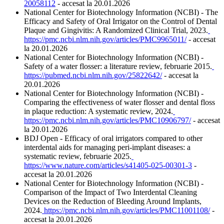
20058112
 - accesat la 20.01.2026
National Center for Biotechnology Information (NCBI) - The 
Efficacy and Safety of Oral Irrigator on the Control of Dental 
Plaque and Gingivitis: A Randomized Clinical Trial, 2023.
https://pmc.ncbi.nlm.nih.gov/articles/PMC9965011/
 - accesat 
la 20.01.2026
National Center for Biotechnology Information (NCBI) - 
Safety of a water flosser: a literature review, februarie 2015.
https://pubmed.ncbi.nlm.nih.gov/25822642/
 - accesat la 
20.01.2026
National Center for Biotechnology Information (NCBI) - 
Comparing the effectiveness of water flosser and dental floss 
in plaque reduction: A systematic review, 2024.
https://pmc.ncbi.nlm.nih.gov/articles/PMC10906797/
 - accesat 
la 20.01.2026
BDJ Open - Efficacy of oral irrigators compared to other 
interdental aids for managing peri-implant diseases: a 
systematic review, februarie 2025.
https://www.nature.com/articles/s41405-025-00301-3
 - 
accesat la 20.01.2026
National Center for Biotechnology Information (NCBI) - 
Comparison of the Impact of Two Interdental Cleaning 
Devices on the Reduction of Bleeding Around Implants, 
2024.
https://pmc.ncbi.nlm.nih.gov/articles/PMC11001108/
 - 
accesat la 20.01.2026