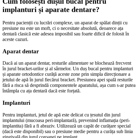
Cum folosești dușul bucal pentru 
implanturi și aparate dentare?
Pentru pacienții cu lucrări complexe, un aparat de spălat dinții cu 
presiune nu este un moft, ci o necesitate absolută, deoarece ața 
dentară clasică este adesea imposibil sau foarte dificil de folosit în 
aceste cazuri.
Aparat dentar
Dacă ai un aparat dentar, resturile alimentare se blochează frecvent 
în jurul bracket-urilor și al sârmelor. Un duș bucal pentru implanturi 
și aparate ortodontice curăță aceste zone prin simpla direcționare a 
jetului de apă în jurul fiecărui bracket. Presiunea apei spală resturile 
fără a risca să desprindă componentele aparatului, așa cum s-ar putea 
întâmpla cu ața dentară dacă este forțată.
Implanturi
Pentru implanturi, jetul de apă este delicat cu țesutul din jurul 
implantului (mucoasa peri-implantară), prevenind inflamația (peri-
implantita) fără a fi abraziv. Utilizează un capăt de curățare special 
(dacă este disponibil) sau o presiune medie pentru a curăța sub linia 
gingivală din jurul coroanei pe implant.