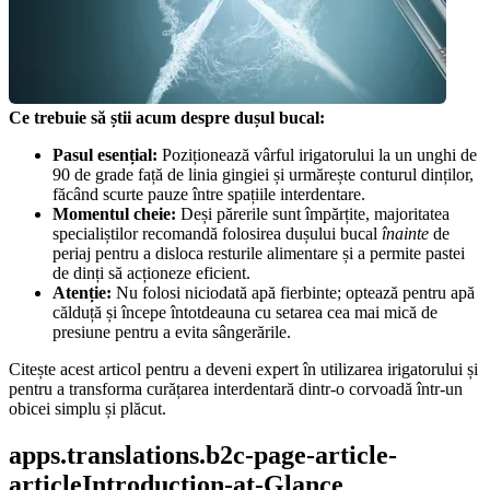
Ce trebuie să știi acum despre dușul bucal:
Pasul esențial:
 Poziționează vârful irigatorului la un unghi de 
90 de grade față de linia gingiei și urmărește conturul dinților, 
făcând scurte pauze între spațiile interdentare.
Momentul cheie:
 Deși părerile sunt împărțite, majoritatea 
specialiștilor recomandă folosirea dușului bucal 
înainte
 de 
periaj pentru a disloca resturile alimentare și a permite pastei 
de dinți să acționeze eficient.
Atenție:
 Nu folosi niciodată apă fierbinte; optează pentru apă 
călduță și începe întotdeauna cu setarea cea mai mică de 
presiune pentru a evita sângerările.
Citește acest articol pentru a deveni expert în utilizarea irigatorului și 
pentru a transforma curățarea interdentară dintr-o corvoadă într-un 
obicei simplu și plăcut.
apps.translations.b2c-page-article-
articleIntroduction-at-Glance