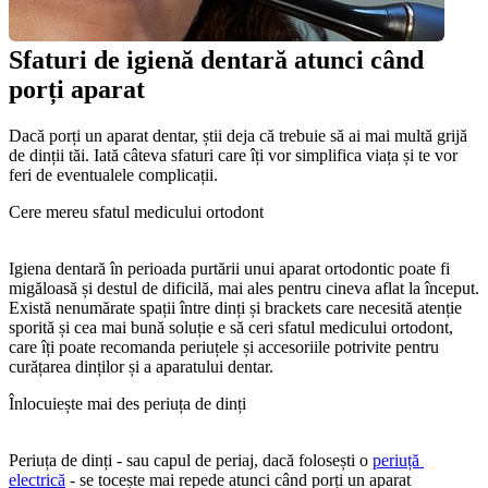
Sfaturi de igienă dentară atunci când 
porți aparat
Dacă porți un aparat dentar, știi deja că trebuie să ai mai multă grijă 
de dinții tăi. Iată câteva sfaturi care îți vor simplifica viața și te vor 
feri de eventualele complicații.
Cere mereu sfatul medicului ortodont
Igiena dentară în perioada purtării unui aparat ortodontic poate fi 
migăloasă și destul de dificilă, mai ales pentru cineva aflat la început. 
Există nenumărate spații între dinți și brackets care necesită atenție 
sporită și cea mai bună soluție e să ceri sfatul medicului ortodont, 
care îți poate recomanda periuțele și accesoriile potrivite pentru 
curățarea dinților și a aparatului dentar.
Înlocuiește mai des periuța de dinți
Periuța de dinți - sau capul de periaj, dacă folosești o 
periuță 
electrică
 - se tocește mai repede atunci când porți un aparat 