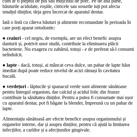
cum ar fi pieptul de pui sau mușchiul de porc. Pe de altă parte, 
băuturile acidulate, roșiile, citricele sau sosurile iuți pot afecta 
smalțul dinților, deja greu încercat de aparatul dentar.
Iată o listă cu câteva băuturi și alimente recomandate în perioada în 
care porți aparat ortodontic:
● 
ceaiuri
 - cel negru, de exemplu, are un efect benefic asupra 
danturii și, potrivit unor studii, contribuie la eliminarea plăcii 
bacteriene. Nu exagera cu zahărul, totuși - e de preferat să-l consumi 
neîndulcit.
● 
lapte
 - dacă, totuși, ai mâncat ceva dulce, un pahar de lapte băut 
imediat după poate reduce nivelul de acizi rămași în cavitatea 
bucală.
● 
verdețuri
 - lăptucile și spanacul verde sunt alimente sănătoase 
pentru întregul organism, dar calciul și acidul folic din frunze 
contribuie la sănătatea dinților. Pentru a putea fi consumate mai ușor 
cu aparatul dentar, pot fi băgate la blender, împreună cu un pahar de 
lapte.
Alimentația sănătoasă are efecte benefice asupra organismului și 
organelor interne, dar și asupra dinților, pentru că ajută la limitarea 
infecțiilor, a cariilor și a afecțiunilor gingivale.