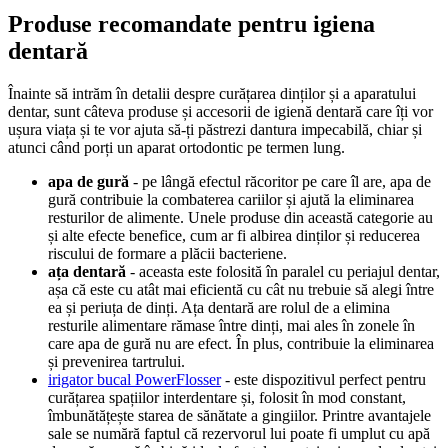
Produse recomandate pentru igiena 
dentară
Înainte să intrăm în detalii despre curățarea dinților și a aparatului 
dentar, sunt câteva produse și accesorii de igienă dentară care îți vor 
ușura viața și te vor ajuta să-ți păstrezi dantura impecabilă, chiar și 
atunci când porți un aparat ortodontic pe termen lung.
apa de gură
 - pe lângă efectul răcoritor pe care îl are, apa de 
gură contribuie la combaterea cariilor și ajută la eliminarea 
resturilor de alimente. Unele produse din această categorie au 
și alte efecte benefice, cum ar fi albirea dinților și reducerea 
riscului de formare a plăcii bacteriene.
ața dentară
 - aceasta este folosită în paralel cu periajul dentar, 
așa că este cu atât mai eficientă cu cât nu trebuie să alegi între 
ea și periuța de dinți. Ața dentară are rolul de a elimina 
resturile alimentare rămase între dinți, mai ales în zonele în 
care apa de gură nu are efect. În plus, contribuie la eliminarea 
și prevenirea tartrului.
irigator bucal PowerFlosser
 - este dispozitivul perfect pentru 
curățarea spațiilor interdentare și, folosit în mod constant, 
îmbunătățește starea de sănătate a gingiilor. Printre avantajele 
sale se numără faptul că rezervorul lui poate fi umplut cu apă 