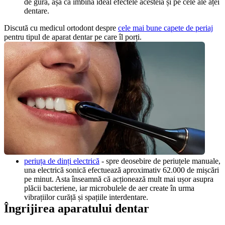
de gură, așa că îmbină ideal efectele acesteia și pe cele ale aței 
dentare.
Discută cu medicul ortodont despre 
cele mai bune capete de periaj
pentru tipul de aparat dentar pe care îl porți.
periuța de dinți electrică
 - spre deosebire de periuțele manuale, 
una electrică sonică efectuează aproximativ 62.000 de mișcări 
pe minut. Asta înseamnă că acționează mult mai ușor asupra 
plăcii bacteriene, iar microbulele de aer create în urma 
vibrațiilor curăță și spațiile interdentare.
Îngrijirea aparatului dentar