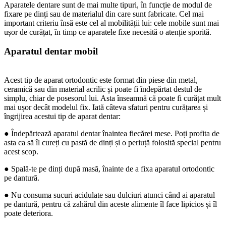
Aparatele dentare sunt de mai multe tipuri, în funcție de modul de 
fixare pe dinți sau de materialul din care sunt fabricate. Cel mai 
important criteriu însă este cel al mobilității lui: cele mobile sunt mai 
ușor de curățat, în timp ce aparatele fixe necesită o atenție sporită.
Aparatul dentar mobil
Acest tip de aparat ortodontic este format din piese din metal, 
ceramică sau din material acrilic și poate fi îndepărtat destul de 
simplu, chiar de posesorul lui. Asta înseamnă că poate fi curățat mult 
mai ușor decât modelul fix. Iată câteva sfaturi pentru curățarea și 
îngrijirea acestui tip de aparat dentar:
● Îndepărtează aparatul dentar înaintea fiecărei mese. Poți profita de 
asta ca să îl cureți cu pastă de dinți și o periuță folosită special pentru 
acest scop.
● Spală-te pe dinți după masă, înainte de a fixa aparatul ortodontic 
pe dantură.
● Nu consuma sucuri acidulate sau dulciuri atunci când ai aparatul 
pe dantură, pentru că zahărul din aceste alimente îl face lipicios și îl 
poate deteriora.