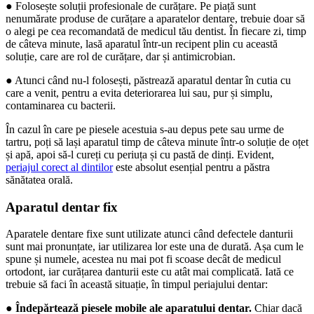
● Folosește soluții profesionale de curățare. Pe piață sunt 
nenumărate produse de curățare a aparatelor dentare, trebuie doar să 
o alegi pe cea recomandată de medicul tău dentist. În fiecare zi, timp 
de câteva minute, lasă aparatul într-un recipent plin cu această 
soluție, care are rol de curățare, dar și antimicrobian.
● Atunci când nu-l folosești, păstrează aparatul dentar în cutia cu 
care a venit, pentru a evita deteriorarea lui sau, pur și simplu, 
contaminarea cu bacterii.
În cazul în care pe piesele acestuia s-au depus pete sau urme de 
tartru, poți să lași aparatul timp de câteva minute într-o soluție de oțet 
și apă, apoi să-l cureți cu periuța și cu pastă de dinți. Evident, 
periajul corect al dintilor
 este absolut esențial pentru a păstra 
sănătatea orală.
Aparatul dentar fix
Aparatele dentare fixe sunt utilizate atunci când defectele danturii 
sunt mai pronunțate, iar utilizarea lor este una de durată. Așa cum le 
spune și numele, acestea nu mai pot fi scoase decât de medicul 
ortodont, iar curățarea danturii este cu atât mai complicată. Iată ce 
trebuie să faci în această situație, în timpul periajului dentar:
● 
Îndepărtează piesele mobile ale aparatului dentar. 
Chiar dacă 