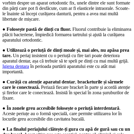
vorbim despre un aparat ortodontic fix, unele dintre ele sunt formate 
din părți care pot fi desfăcute, cum ar fi elasticele intraorale. Scoate-
le înainte să începi curățarea danturii, pentru a avea mai multă 
libertate de mișcare.
● 
Folosește pastă de dinți cu fluor.
 Fluorul contribuie la eliminarea 
plăcii bacteriene, împiedică formarea tartrului și ajută la curățarea 
aparatului ortodontic.
● 
Utilizează o periuță de dinți moale și, mai ales, nu apăsa prea 
tare.
 Un periaj insistent cu o periuță cu fire tari poate deteriora 
aparatul dentar, așa că trebuie să te speli pe dinți cu mai multă grijă. 
Igiena dentara
 în perioada purtării aparatului este cu atât mai 
importantă.
● 
Curăță cu atenție aparatul dentar
, 
bracketurile și sârmele 
care le conectează. 
Periază fiecare bracket în parte și acordă atenție 
și firelor care le conectează. Insistă în special în zona șuruburilor de 
fixare.
● 
În zonele greu accesibile folosește o periuță interdentară
. 
Aceste periuțe au o formă specială, care permite utilizarea lor în 
locurile greu accesibile din cavitatea bucală.
● 
La finalul periajului clătește-ți gura cu apă de gură sau cu un 