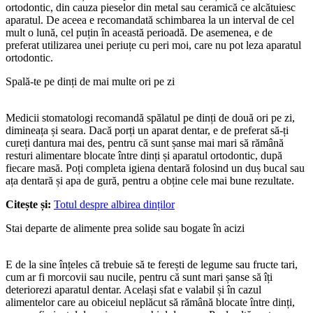
ortodontic, din cauza pieselor din metal sau ceramică ce alcătuiesc 
aparatul. De aceea e recomandată schimbarea la un interval de cel 
mult o lună, cel puțin în această perioadă. De asemenea, e de 
preferat utilizarea unei periuțe cu peri moi, care nu pot leza aparatul 
ortodontic.
Spală-te pe dinți de mai multe ori pe zi
Medicii stomatologi recomandă spălatul pe dinți de două ori pe zi, 
dimineața și seara. Dacă porți un aparat dentar, e de preferat să-ți 
cureți dantura mai des, pentru că sunt șanse mai mari să rămână 
resturi alimentare blocate între dinți și aparatul ortodontic, după 
fiecare masă. Poți completa igiena dentară folosind un duș bucal sau 
ața dentară și apa de gură, pentru a obține cele mai bune rezultate.
Citește și: 
Totul despre albirea dinților
Stai departe de alimente prea solide sau bogate în acizi
E de la sine înțeles că trebuie să te ferești de legume sau fructe tari, 
cum ar fi morcovii sau nucile, pentru că sunt mari șanse să îți 
deteriorezi aparatul dentar. Același sfat e valabil și în cazul 
alimentelor care au obiceiul neplăcut să rămână blocate între dinți, 