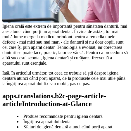
Igiena orală este extrem de importantă pentru sănătatea danturii, mai 
ales atunci când porți un aparat dentar. În ziua de astăzi, tot mai 
multă lume merge la medicul ortodont pentru a remedia unele 
defecte - mai mici sau mai mari - ale danturii și nu doar copiii sunt 
cei care își pun aparat dentar. Tehnologia a evoluat, iar corectarea 
danturii se poate face, practic, la orice vârstă. Pentru ca procedura să 
aibă succesul scontat, igiena dentară și curățarea frecventă a 
aparatului sunt esențiale.
Iată, în articolul următor, tot ceea ce trebuie să știi despre igiena 
dentară atunci când porți aparat, de la produsele cele mai utile până 
la îngrijirea aparatului fix sau mobil, pas cu pas.
apps.translations.b2c-page-article-
articleIntroduction-at-Glance
Produse recomandate pentru igiena dentară
Îngrijirea aparatului dentar
Sfaturi de igienă dentară atunci când porți aparat