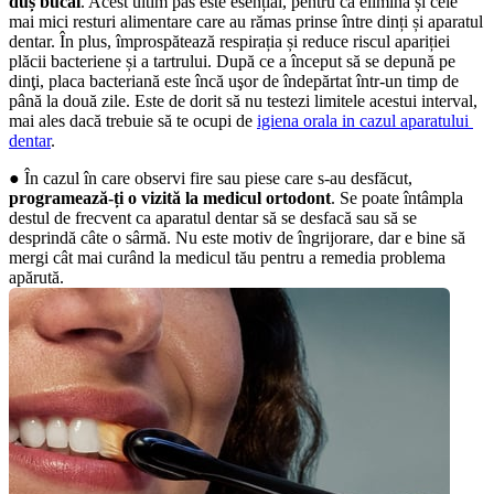
duș bucal
. Acest ultim pas este esențial, pentru că elimină și cele 
mai mici resturi alimentare care au rămas prinse între dinți și aparatul 
dentar. În plus, împrospătează respirația și reduce riscul apariției 
plăcii bacteriene și a tartrului. După ce a început să se depună pe 
dinţi, placa bacteriană este încă uşor de îndepărtat într-un timp de 
până la două zile. Este de dorit să nu testezi limitele acestui interval, 
mai ales dacă trebuie să te ocupi de 
igiena orala in cazul aparatului 
dentar
.
● În cazul în care observi fire sau piese care s-au desfăcut, 
programează-ți o vizită la medicul ortodont
. Se poate întâmpla 
destul de frecvent ca aparatul dentar să se desfacă sau să se 
desprindă câte o sârmă. Nu este motiv de îngrijorare, dar e bine să 
mergi cât mai curând la medicul tău pentru a remedia problema 
apărută.