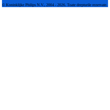
© Koninklijke Philips N.V., 2004 - 2026. Toate drepturile rezervate.