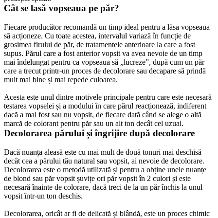
Cât se lasă vopseaua pe păr?
Fiecare producător recomandă un timp ideal pentru a lăsa vopseaua 
să acționeze. Cu toate acestea, intervalul variază în funcție de 
grosimea firului de păr, de tratamentele anterioare la care a fost 
supus. Părul care a fost anterior vopsit va avea nevoie de un timp 
mai îndelungat pentru ca vopseaua să „lucreze”, după cum un păr 
care a trecut printr-un proces de decolorare sau decapare să prindă 
mult mai bine și mai repede culoarea.
Acesta este unul dintre motivele principale pentru care este necesară 
testarea vopselei și a modului în care părul reacționează, indiferent 
dacă a mai fost sau nu vopsit, de fiecare dată când se alege o altă 
marcă de colorant pentru păr sau un alt ton decât cel uzual.
Decolorarea părului și îngrijire după decolorare
Dacă nuanța aleasă este cu mai mult de două tonuri mai deschisă 
decât cea a părului tău natural sau vopsit, ai nevoie de decolorare. 
Decolorarea este o metodă utilizată și pentru a obține unele nuanțe 
de blond sau păr vopsit șuvițe ori păr vopsit în 2 culori și este 
necesară înainte de colorare, dacă treci de la un păr închis la unul 
vopsit într-un ton deschis.
Decolorarea, oricât ar fi de delicată și blândă, este un proces chimic 