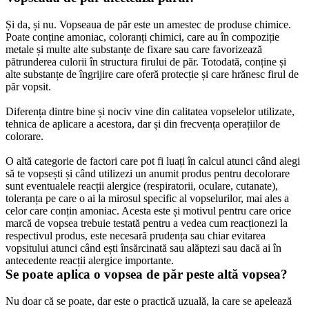
Și da, și nu. Vopseaua de păr este un amestec de produse chimice. 
Poate conține amoniac, coloranți chimici, care au în compoziție 
metale și multe alte substanțe de fixare sau care favorizează 
pătrunderea culorii în structura firului de păr. Totodată, conține și 
alte substanțe de îngrijire care oferă protecție și care hrănesc firul de 
păr vopsit.
Diferența dintre bine și nociv vine din calitatea vopselelor utilizate, 
tehnica de aplicare a acestora, dar și din frecvența operațiilor de 
colorare.
O altă categorie de factori care pot fi luați în calcul atunci când alegi 
să te vopsești și când utilizezi un anumit produs pentru decolorare 
sunt eventualele reacții alergice (respiratorii, oculare, cutanate), 
toleranța pe care o ai la mirosul specific al vopselurilor, mai ales a 
celor care conțin amoniac. Acesta este și motivul pentru care orice 
marcă de vopsea trebuie testată pentru a vedea cum reacționezi la 
respectivul produs, este necesară prudența sau chiar evitarea 
vopsitului atunci când ești însărcinată sau alăptezi sau dacă ai în 
antecedente reacții alergice importante.
Se poate aplica o vopsea de păr peste altă vopsea?
Nu doar că se poate, dar este o practică uzuală, la care se apelează 