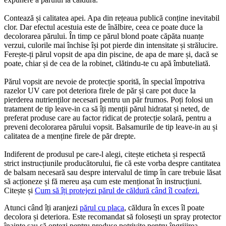
Contează și calitatea apei. Apa din rețeaua publică conține inevitabil 
clor. Dar efectul acestuia este de înălbire, ceea ce poate duce la 
decolorarea părului. În timp ce părul blond poate căpăta nuanțe 
verzui, culorile mai închise își pot pierde din intensitate și strălucire. 
Ferește-ți părul vopsit de apa din piscine, de apa de mare și, dacă se 
poate, chiar și de cea de la robinet, clătindu-te cu apă îmbuteliată.
Părul vopsit are nevoie de protecție sporită, în special împotriva 
razelor UV care pot deteriora firele de păr și care pot duce la 
pierderea nutrienților necesari pentru un păr frumos. Poți folosi un 
tratament de tip leave-in ca să îți menții părul hidratat și neted, de 
preferat produse care au factor ridicat de protecție solară, pentru a 
preveni decolorarea părului vopsit. Balsamurile de tip leave-in au și 
calitatea de a menține firele de păr drepte.
Indiferent de produsul pe care-l alegi, citește eticheta și respectă 
strict instrucțiunile producătorului, fie că este vorba despre cantitatea 
de balsam necesară sau despre intervalul de timp în care trebuie lăsat 
să acționeze și fă mereu așa cum este menționat în instrucțiuni. 
Citește și 
Cum să îți protejezi părul de căldură când îl coafezi.
Atunci când îți aranjezi 
părul cu placa
, căldura în exces îl poate 
decolora și deteriora. Este recomandat să folosești un spray protector 
înainte sau să optezi pentru produse potrivite pentru îngrijirea 