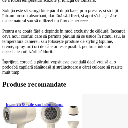
de a folosi temperaturi scăzute și funcția de ionizare.
Soluția este să scurgi bine părul după baie, prin presare, și să-l ții 
într-un prosop absorbant, dar fără să-l freci, și apoi să-l lași să se 
usuce natural sau să utilizezi un flux de aer rece.
Pentru a te coafa fără a depinde în mod exclusiv de căldură, încearcă 
ceva nou: coafuri care să permită părului să se usuce în ritmul său, la 
temperatura camerei, sau folosește produse de styling (spume, 
creme, spray-uri) ori de câte ori este posibil, pentru a înlocui 
necesitatea utilizării căldurii.
Îngrijirea corectă a părului vopsit este esențială dacă vrei să ai o 
podoabă capilară sănătoasă și strălucitoare a cărei culoare să reziste 
mult timp.
Produse recomandate
Încearcă 90 zile sau banii înapoi