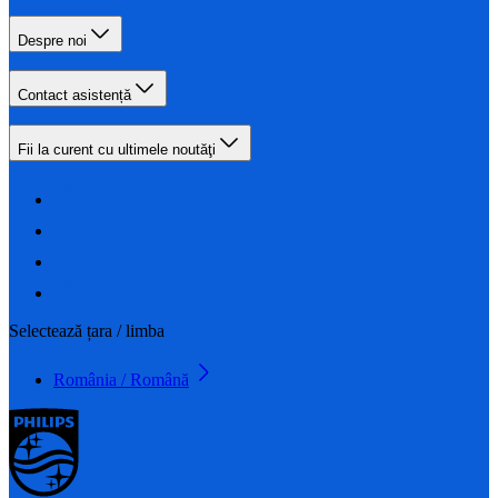
Despre noi
Contact asistență
Fii la curent cu ultimele noutăţi
Selectează țara / limba
România / Română