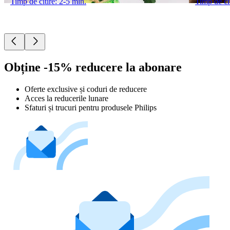
Timp de citire: 2-5 min.
Timp de cit
Obține -15% reducere la abonare
Oferte exclusive și coduri de reducere
Acces la reducerile lunare
Sfaturi și trucuri pentru produsele Philips