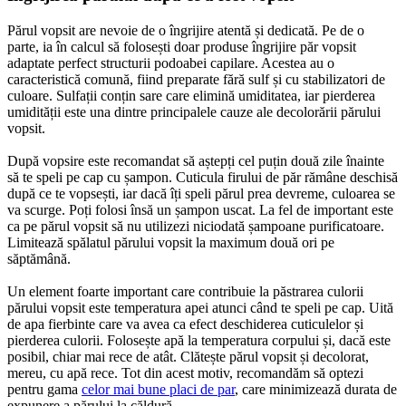
Părul vopsit are nevoie de o îngrijire atentă și dedicată. Pe de o 
parte, ia în calcul să folosești doar produse îngrijire păr vopsit 
adaptate perfect structurii podoabei capilare. Acestea au o 
caracteristică comună, fiind preparate fără sulf și cu stabilizatori de 
culoare. Sulfații conțin sare care elimină umiditatea, iar pierderea 
umidității este una dintre principalele cauze ale decolorării părului 
vopsit.
După vopsire este recomandat să aștepți cel puțin două zile înainte 
să te speli pe cap cu șampon. Cuticula firului de păr rămâne deschisă 
după ce te vopsești, iar dacă îți speli părul prea devreme, culoarea se 
va scurge. Poți folosi însă un șampon uscat. La fel de important este 
ca pe părul vopsit să nu utilizezi niciodată șampoane purificatoare. 
Limitează spălatul părului vopsit la maximum două ori pe 
săptămână.
Un element foarte important care contribuie la păstrarea culorii 
părului vopsit este temperatura apei atunci când te speli pe cap. Uită 
de apa fierbinte care va avea ca efect deschiderea cuticulelor și 
pierderea culorii. Folosește apă la temperatura corpului și, dacă este 
posibil, chiar mai rece de atât. Clătește părul vopsit și decolorat, 
mereu, cu apă rece. Tot din acest motiv, recomandăm să optezi 
pentru gama 
celor mai bune placi de par
, care minimizează durata de 
expunere a părului la căldură.