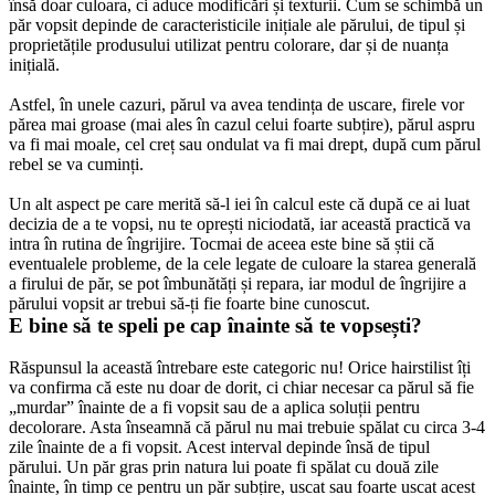
însă doar culoara, ci aduce modificări și texturii. Cum se schimbă un 
păr vopsit depinde de caracteristicile inițiale ale părului, de tipul și 
proprietățile produsului utilizat pentru colorare, dar și de nuanța 
inițială.
Astfel, în unele cazuri, părul va avea tendința de uscare, firele vor 
părea mai groase (mai ales în cazul celui foarte subțire), părul aspru 
va fi mai moale, cel creț sau ondulat va fi mai drept, după cum părul 
rebel se va cuminți.
Un alt aspect pe care merită să-l iei în calcul este că după ce ai luat 
decizia de a te vopsi, nu te oprești niciodată, iar această practică va 
intra în rutina de îngrijire. Tocmai de aceea este bine să știi că 
eventualele probleme, de la cele legate de culoare la starea generală 
a firului de păr, se pot îmbunătăți și repara, iar modul de îngrijire a 
părului vopsit ar trebui să-ți fie foarte bine cunoscut.
E bine să te speli pe cap înainte să te vopsești?
Răspunsul la această întrebare este categoric nu! Orice hairstilist îți 
va confirma că este nu doar de dorit, ci chiar necesar ca părul să fie 
„murdar” înainte de a fi vopsit sau de a aplica soluții pentru 
decolorare. Asta înseamnă că părul nu mai trebuie spălat cu circa 3-4 
zile înainte de a fi vopsit. Acest interval depinde însă de tipul 
părului. Un păr gras prin natura lui poate fi spălat cu două zile 
înainte, în timp ce pentru un păr subțire, uscat sau foarte uscat acest 