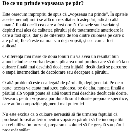
De ce nu prinde vopseaua pe păr?
Este oarecum impropriu de spus că „vopseaua nu prinde”. În spatele 
acestei nemulțumiri se află un rezultat sub așteptări, adică o altă 
nuanță finală decât cea care a fost dorită. Cauzele sunt variate și 
depind mai ales de calitatea părului și de tratamentele anterioare la 
care a fost spus, dar și de diferența de ton dintre culoarea pe care o 
are părul, fie că este natural sau deja vopsit, și cea care a fost 
aplicată.
O diferență mai mare de două tonuri nu va avea un rezultat bun 
atunci când este vorba despre aplicarea unui produs care să ducă la o 
culoare finală mai deschisă decât cea inițială, decât dacă se parcurge 
o etapă intermediară de decolorare sau decapare a părului.
O altă problemă este cea legată de părul alb, depigmentat. Pe de o 
parte, acesta va capta mai greu culoarea, pe de alta, nunața finală a 
părului alb vopsit poate să aibă tonuri mai deschise decât cele dorite. 
Deseori, pentru vopsirea părului alb sunt folosite preparate specifice, 
care au în compoziție pigmenți mai puternici.
Nu este exclus ca o culoare nereușită să fie urmarea faptului că 
produsul folosit anterior pentru vopsirea părului să fie incompatibil 
cu cel utilizat în prezent, prepararea soluției să fie greșită sau părul 
proaspăt spălat.