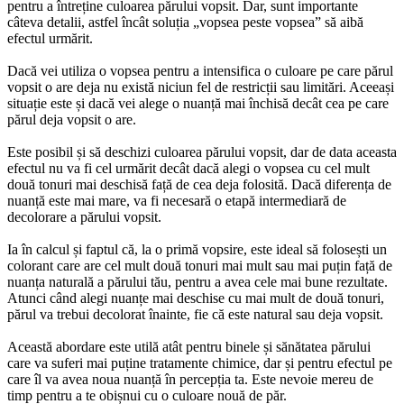
pentru a întreține culoarea părului vopsit. Dar, sunt importante 
câteva detalii, astfel încât soluția „vopsea peste vopsea” să aibă 
efectul urmărit.
Dacă vei utiliza o vopsea pentru a intensifica o culoare pe care părul 
vopsit o are deja nu există niciun fel de restricții sau limitări. Aceeași 
situație este și dacă vei alege o nuanță mai închisă decât cea pe care 
părul deja vopsit o are.
Este posibil și să deschizi culoarea părului vopsit, dar de data aceasta 
efectul nu va fi cel urmărit decât dacă alegi o vopsea cu cel mult 
două tonuri mai deschisă față de cea deja folosită. Dacă diferența de 
nuanță este mai mare, va fi necesară o etapă intermediară de 
decolorare a părului vopsit.
Ia în calcul și faptul că, la o primă vopsire, este ideal să folosești un 
colorant care are cel mult două tonuri mai mult sau mai puțin față de 
nuanța naturală a părului tău, pentru a avea cele mai bune rezultate. 
Atunci când alegi nuanțe mai deschise cu mai mult de două tonuri, 
părul va trebui decolorat înainte, fie că este natural sau deja vopsit.
Această abordare este utilă atât pentru binele și sănătatea părului 
care va suferi mai puține tratamente chimice, dar și pentru efectul pe 
care îl va avea noua nuanță în percepția ta. Este nevoie mereu de 
timp pentru a te obișnui cu o culoare nouă de păr.