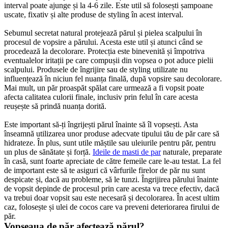
interval poate ajunge și la 4-6 zile. Este util să folosești șampoane 
uscate, fixativ și alte produse de styling în acest interval.
Sebumul secretat natural protejează părul și pielea scalpului în 
procesul de vopsire a părului. Acesta este util și atunci când se 
procedează la decolorare. Protecția este binevenită și împotriva 
eventualelor iritații pe care compușii din vopsea o pot aduce pielii 
scalpului. Produsele de îngrijire sau de styling utilizate nu 
influențează în niciun fel nuanța finală, după vopsire sau decolorare. 
Mai mult, un păr proaspăt spălat care urmează a fi vopsit poate 
afecta calitatea culorii finale, inclusiv prin felul în care acesta 
reușește să prindă nuanța dorită.
Este important să-ți îngrijești părul înainte să îl vopsești. Asta 
înseamnă utilizarea unor produse adecvate tipului tău de păr care să 
hidrateze. În plus, sunt utile măștile sau uleiurile pentru păr, pentru 
un plus de sănătate și forță. 
Ideile de masti de par
 naturale, preparate 
în casă, sunt foarte apreciate de către femeile care le-au testat. La fel 
de important este să te asiguri că vârfurile firelor de păr nu sunt 
despicate și, dacă au probleme, să le tunzi. Îngrijirea părului înainte 
de vopsit depinde de procesul prin care acesta va trece efectiv, dacă 
va trebui doar vopsit sau este necesară și decolorarea. În acest ultim 
caz, folosește și ulei de cocos care va preveni deteriorarea firului de 
păr.
Vopseaua de păr afectează părul?