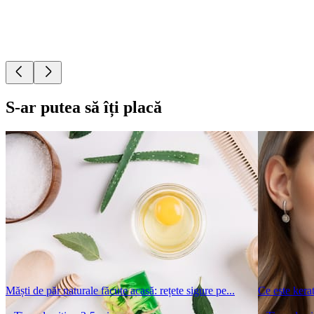
S-ar putea să îți placă
Măști de păr naturale făcute acasă: rețete sigure pe...
Ce este kerat