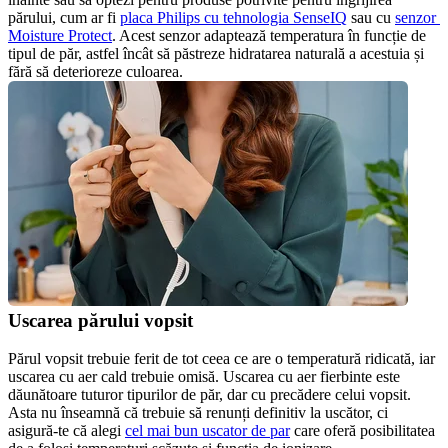
părului, cum ar fi 
placa Philips cu tehnologia SenseIQ
 sau cu 
senzor 
Moisture Protect
. Acest senzor adaptează temperatura în funcție de 
tipul de păr, astfel încât să păstreze hidratarea naturală a acestuia și 
fără să deterioreze culoarea.
Uscarea părului vopsit
Părul vopsit trebuie ferit de tot ceea ce are o temperatură ridicată, iar 
uscarea cu aer cald trebuie omisă. Uscarea cu aer fierbinte este 
dăunătoare tuturor tipurilor de păr, dar cu precădere celui vopsit. 
Asta nu înseamnă că trebuie să renunți definitiv la uscător, ci 
asigură-te că alegi 
cel mai bun uscator de par
 care oferă posibilitatea 