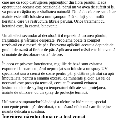
care are ca scop distrugerea pigmenților din fibra părului. Dacă 
operațiunea aceasta este ocazională, părul nu va avea de suferit și își 
va putea recăpăta ușor vitalitatea naturală. După decolorare sau chiar 
înainte este utilă folosirea unui șampon fără sulfați și cu multă 
keratină, care va restructura fibrele părului. Orice tratament cu 
keratină este, în esență, binevenit.
Un alt efect secundar al decolorării îl reprezintă uscarea părului, 
fragilitatea și vârfurile despicate. Problema poate fi complet 
rezolvată cu o mască de păr. Frecvența aplicării acesteia depinde de 
gradul de uzură al firelor de păr. Aplicarea unei măști este binevenită 
și înainte de decolorare cu 24 de ore.
În ceea ce privește întreținerea, regulile de bază sunt evitarea 
expunerii la soare cu părul neprotejat sau folosirea un spray UV 
specializat sau o cremă de soare pentru păr și clătirea părului cu apă 
îmbuteliată, pentru a elimina excesul de minerale și clor. La fel de 
necesară este protecția termică, ceea ce înseamnă evitarea 
instrumentelor de styling cu temperaturi ridicate sau protejarea, 
înainte de utilizare, cu un spray de protecție termică.
Utilizarea șampoanelor blânde și a uleiurilor hidratante, special 
concepute pentru păr decolorat, e o măsură eficientă care întreține 
nuanța delicată a acestuia.
Îngrijirea părului după ce a fost vopsit