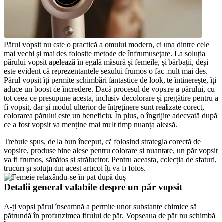
Părul vopsit nu este o practică a omului modern, ci una dintre cele 
mai vechi și mai des folosite metode de înfrumusețare. La soluția 
părului vopsit apelează în egală măsură și femeile, și bărbații, deși 
este evident că reprezentantele sexului frumos o fac mult mai des. 
Părul vopsit îți permite schimbări fantastice de look, te întinerește, îți 
aduce un boost de încredere. Dacă procesul de vopsire a părului, cu 
tot ceea ce presupune acesta, inclusiv decolorare și pregătire pentru a 
fi vopsit, dar și modul ulterior de întreținere sunt realizate corect, 
colorarea părului este un beneficiu. În plus, o îngrijire adecvată după 
ce a fost vopsit va menține mai mult timp nuanța aleasă.
Trebuie spus, de la bun început, că folosind strategia corectă de 
vopsire, produse bine alese pentru colorare și nuanțare, un păr vopsit 
va fi frumos, sănătos și strălucitor. Pentru aceasta, colecția de sfaturi, 
trucuri și soluții din acest articol îți va fi folos.
Detalii general valabile despre un păr vopsit
A-ți vopsi părul înseamnă a permite unor substanțe chimice să 
pătrundă în profunzimea firului de păr. Vopseaua de păr nu schimbă 