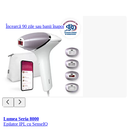
Încearcă 90 zile sau banii înapoi
Lumea Seria 8000
Epilator IPL cu SenseIQ