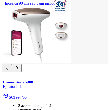
Încearcă 90 zile sau banii înapoi
Lumea Seria 7000
Epilator IPL
SC1997/00
2 accesorii: corp, faţă
Utilizare cu fir