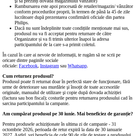
şi să prezinți dovada magazinului vânzător)
Rambursarea este apoi procesată de retailer/magazin/ vânzător 
conform procedurilor proprii, în termen de până la 45 de zile 
lucrătoare după prezentarea confirmării oficiale din partea 
Philips.
Dacă nu sunt îndeplinite toate condițiile menționate mai sus, 
produsul nu va fi acceptat pentru returnare de către 
Organizator și va fi trimis ulterior înapoi la adresa 
participantului de la care s-a primit coletul.
În cazul în care ai nevoie de informații, te rugăm să ne scrii pe 
oricare dintre paginile sociale 
oficiale: 
Facebook
, 
Instagram
 sau 
Whatsapp
.​ 
Cum returnez produsul?
Produsul poate fi returnat doar în perfectă stare de funcţionare, fără 
urme de deteriorare sau murdărie şi însoțit de toate accesoriile 
originale, manualul de utilizare şi copie după dovada achiziției 
(factura sau bon fiscal); costurile pentru returnarea produsului cad în 
sarcina participantului la campanie.
Am cumpărat produsul pe 30 iunie. Mai beneficiez de garanție?
Pentru produsele achiziționate în ultima zi de campanie - 31 
octombrie 2026, perioada de retur expiră la data de 30 ianuarie 
2027. Astfel, vei beneficia de cele 90 de zile de testare a produsului 