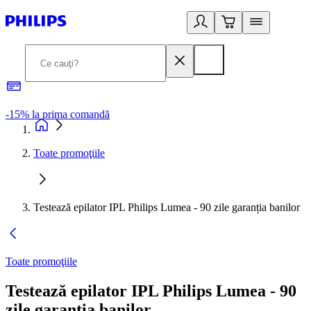
-15% la prima comandă
L
Toate promoţiile
Testează epilator IPL Philips Lumea - 90 zile garanția banilor
Toate promoţiile
Testează epilator IPL Philips Lumea - 90
zile garanția banilor