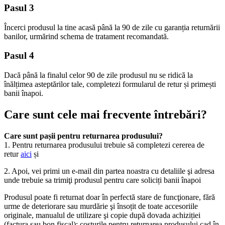
Pasul 3
Încerci produsul la tine acasă până la 90 de zile cu garanția returnării 
banilor, urmărind schema de tratament recomandată.
Pasul 4
Dacă până la finalul celor 90 de zile produsul nu se ridică la 
înălțimea asteptărilor tale, completezi formularul de retur și primești 
banii înapoi. 
Care sunt cele mai frecvente întrebări? 
Care sunt pașii pentru returnarea produsului?
1. Pentru returnarea produsului trebuie să completezi cererea de 
retur 
aici
 și 
2. Apoi, vei primi un e-mail din partea noastra cu detaliile şi adresa 
unde trebuie sa trimiţi produsul pentru care soliciți banii înapoi
Produsul poate fi returnat doar în perfectă stare de funcţionare, fără 
urme de deteriorare sau murdărie şi însoțit de toate accesoriile 
originale, manualul de utilizare şi copie după dovada achiziției 
(factura sau bon fiscal); costurile pentru returnarea produsului cad în 