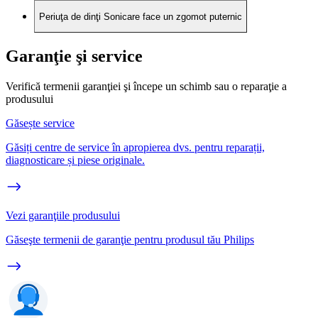
Periuţa de dinţi Sonicare face un zgomot puternic
Garanţie şi service
Verifică termenii garanţiei şi începe un schimb sau o reparaţie a
produsului
Găsește service
Găsiți centre de service în apropierea dvs. pentru reparații,
diagnosticare și piese originale.
Vezi garanţiile produsului
Găseşte termenii de garanţie pentru produsul tău Philips