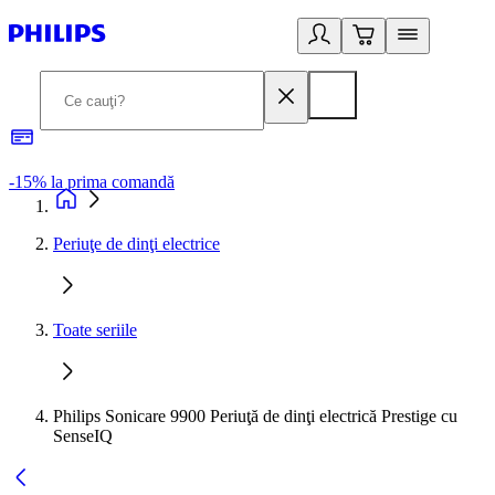
-15% la prima comandă
L
Periuţe de dinţi electrice
Toate seriile
Philips Sonicare 9900 Periuţă de dinţi electrică Prestige cu
SenseIQ