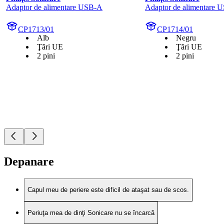
Adaptor de alimentare USB-A
Adaptor de alimentare 
CP1713/01
CP1714/01
Alb
Negru
Ţări UE
Ţări UE
2 pini
2 pini
Depanare
Capul meu de periere este dificil de ataşat sau de scos.
Periuţa mea de dinţi Sonicare nu se încarcă