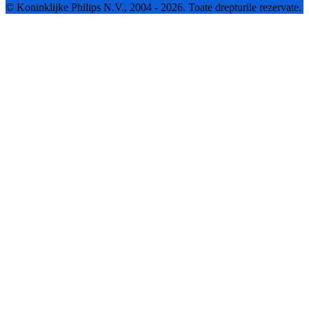
© Koninklijke Philips N.V., 2004 - 2026. Toate drepturile rezervate.