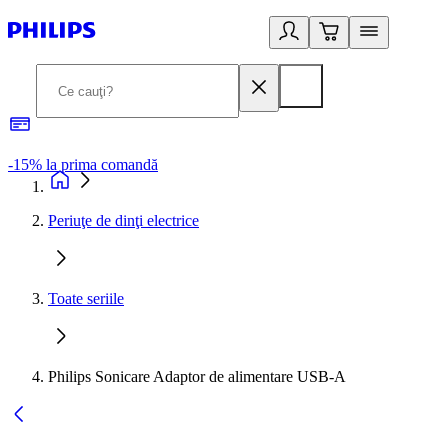
-15% la prima comandă
L
Periuţe de dinţi electrice
Toate seriile
Philips Sonicare Adaptor de alimentare USB-A