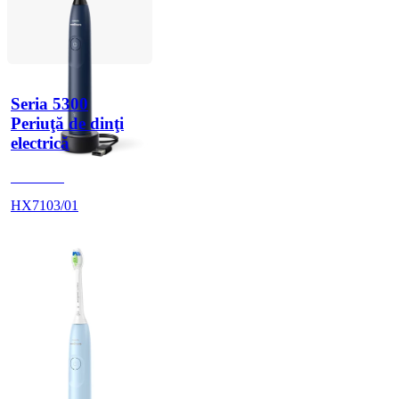
Seria 5300
Periuţă de dinţi
electrică
HX710D
HX7103/01