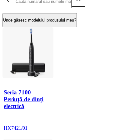
Unde găsesc modelulul produsului meu?
Seria 7100
Periuţă de dinţi
electrică
HX742B
HX7421/01