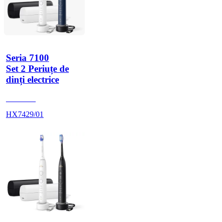
Seria 7100
Set 2 Periuțe de
dinți electrice
HX742A
HX7429/01