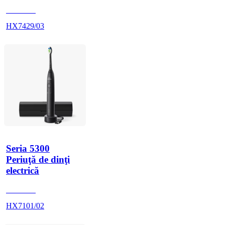
HX742B
HX7429/03
Seria 5300
Periuţă de dinţi
electrică
HX710B
HX7101/02