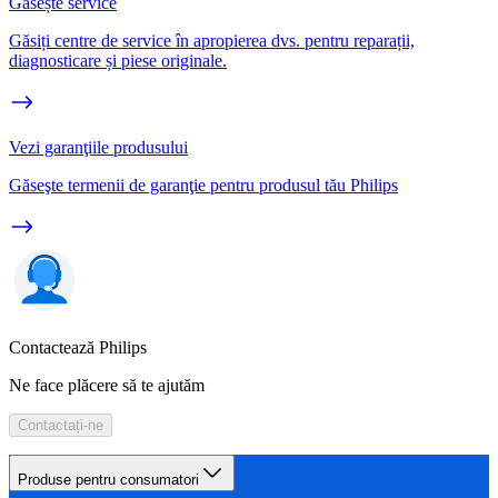
Găsește service
Găsiți centre de service în apropierea dvs. pentru reparații,
diagnosticare și piese originale.
Vezi garanţiile produsului
Găseşte termenii de garanţie pentru produsul tău Philips
Contactează Philips
Ne face plăcere să te ajutăm
Contactați-ne
Produse pentru consumatori