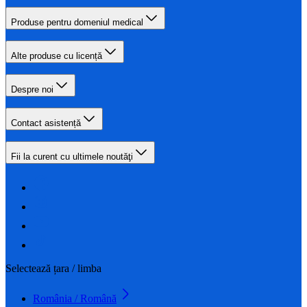
Produse pentru domeniul medical
Alte produse cu licență
Despre noi
Contact asistență
Fii la curent cu ultimele noutăţi
Selectează țara / limba
România / Română