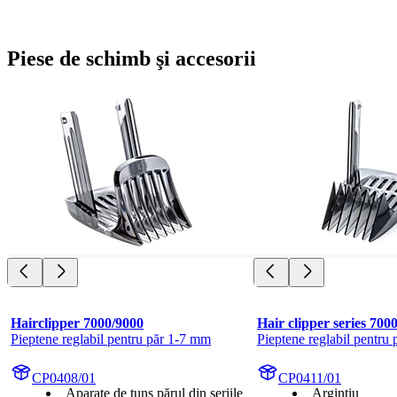
Piese de schimb şi accesorii
Hairclipper 7000/9000
Hair clipper series 70
Pieptene reglabil pentru păr 1-7 mm
Pieptene reglabil pentru
CP0408/01
CP0411/01
Aparate de tuns părul din seriile
Argintiu