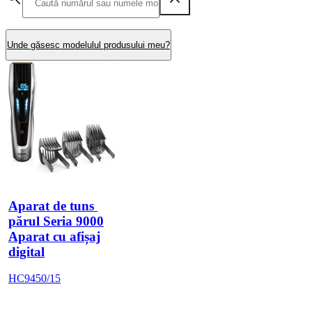
Unde găsesc modelulul produsului meu?
Aparat de tuns 
părul Seria 9000
Aparat cu afișaj
digital
HC9450/15