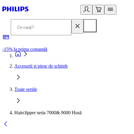
-15% la prima comandă
L
Accesorii şi piese de schimb
Toate seriile
Hairclipper seria 7000& 9000 Husă