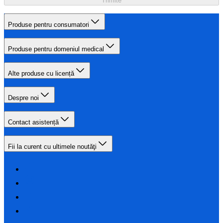
Trimite
Produse pentru consumatori
Produse pentru domeniul medical
Alte produse cu licență
Despre noi
Contact asistență
Fii la curent cu ultimele noutăţi