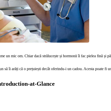
me un mic om. Chiar dacă strălucește și hormonii îi fac pielea fină și păr
 să îi arăți că o prețuiești decât oferindu-i un cadou. Acesta poate fi un 
Introduction-at-Glance