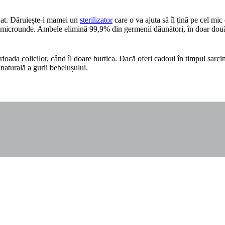
ejat. Dăruiește-i mamei un 
sterilizator
 care o va ajuta să îl țină pe cel mic
 cu microunde. Ambele elimină 99,9% din germenii dăunători, în doar dou
perioada colicilor, când îl doare burtica. Dacă oferi cadoul în timpul sarc
 naturală a gurii bebelușului.