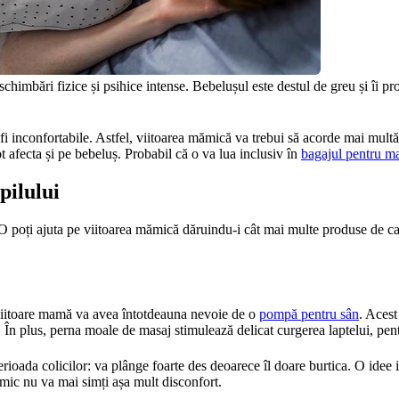
schimbări fizice și psihice intense. Bebelușul este destul de greu și îi 
i inconfortabile. Astfel, viitoarea mămică va trebui să acorde mai multă a
t afecta și pe bebeluș. Probabil că o va lua inclusiv în 
bagajul pentru ma
pilului
 O poți ajuta pe viitoarea mămică dăruindu-i cât mai multe produse de car
viitoare mamă va avea întotdeauna nevoie de o 
pompă pentru sân
. Acest
În plus, perna moale de masaj stimulează delicat curgerea laptelui, pentru
perioada colicilor: va plânge foarte des deoarece îl doare burtica. O idee 
l mic nu va mai simți așa mult disconfort.