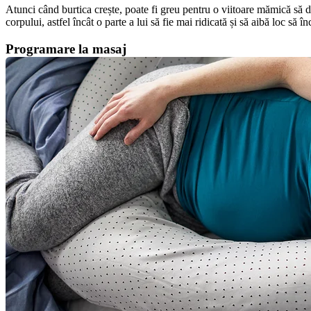
Atunci când burtica crește, poate fi greu pentru o viitoare mămică să d
corpului, astfel încât o parte a lui să fie mai ridicată și să aibă loc să în
Programare la masaj