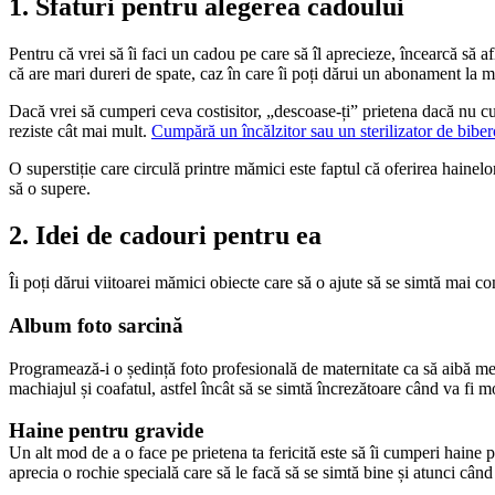
1. Sfaturi pentru alegerea cadoului
Pentru că vrei să îi faci un cadou pe care să îl aprecieze, încearcă să a
că are mari dureri de spate, caz în care îi poți dărui un abonament la m
Dacă vrei să cumperi ceva costisitor, „descoase-ți” prietena dacă nu cu
reziste cât mai mult. 
Cumpără un încălzitor sau un sterilizator de bibe
O superstiție care circulă printre mămici este faptul că oferirea hainelo
să o supere.
2. Idei de cadouri pentru ea
Îi poți dărui viitoarei mămici obiecte care să o ajute să se simtă mai co
Album foto sarcină
Programează-i o ședință foto profesională de maternitate ca să aibă mereu
machiajul și coafatul, astfel încât să se simtă încrezătoare când va fi m
Haine pentru gravide
Un alt mod de a o face pe prietena ta fericită este să îi cumperi haine 
aprecia o rochie specială care să le facă să se simtă bine și atunci când 