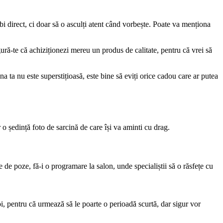
bi direct, ci doar să o asculți atent când vorbește. Poate va menționa 
ră-te că achiziționezi mereu un produs de calitate, pentru că vrei să 
 ta nu este superstițioasă, este bine să eviți orice cadou care ar putea 
r o ședință foto de sarcină de care își va aminti cu drag.
 de poze, fă-i o programare la salon, unde specialiștii să o răsfețe cu 
i, pentru că urmează să le poarte o perioadă scurtă, dar sigur vor 