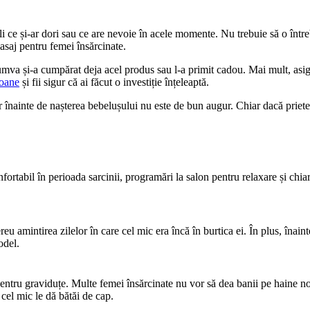
fli ce și-ar dori sau ce are nevoie în acele momente. Nu trebuie să o între
asaj pentru femei însărcinate.
mva și-a cumpărat deja acel produs sau l-a primit cadou. Mai mult, asigu
roane
 și fii sigur că ai făcut o investiție înțeleaptă.
r înainte de nașterea bebelușului nu este de bun augur. Chiar dacă prietena
nfortabil în perioada sarcinii, programări la salon pentru relaxare și chia
 amintirea zilelor în care cel mic era încă în burtica ei. În plus, înainte
odel.
pentru graviduțe. Multe femei însărcinate nu vor să dea banii pe haine no
cel mic le dă bătăi de cap.  