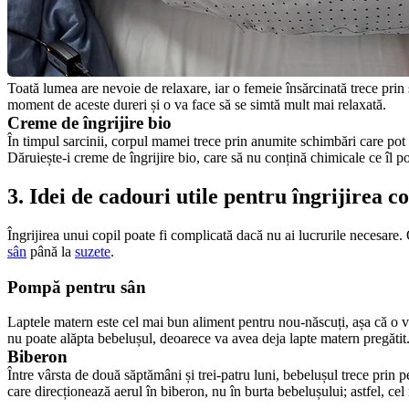
Toată lumea are nevoie de relaxare, iar o femeie însărcinată trece prin 
moment de aceste dureri și o va face să se simtă mult mai relaxată.
Creme de îngrijire bio
În timpul sarcinii, corpul mamei trece prin anumite schimbări care pot f
Dăruiește-i creme de îngrijire bio, care să nu conțină chimicale ce îl po
3. Idei de cadouri utile pentru îngrijirea co
Îngrijirea unui copil poate fi complicată dacă nu ai lucrurile necesare.
sân
 până la 
suzete
.
Pompă pentru sân
Laptele matern este cel mai bun aliment pentru nou-născuți, așa că o 
nu poate alăpta bebelușul, deoarece va avea deja lapte matern pregătit. 
Biberon
Între vârsta de două săptămâni și trei-patru luni, bebelușul trece prin 
care direcționează aerul în biberon, nu în burta bebelușului; astfel, ce