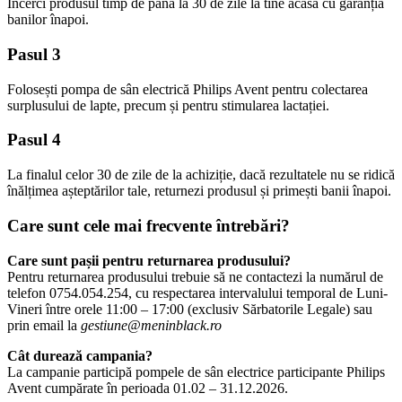
Încerci produsul timp de până la 30 de zile la tine acasă cu garanția 
banilor înapoi.
Pasul 3
Folosești pompa de sân electrică Philips Avent pentru colectarea 
surplusului de lapte, precum și pentru stimularea lactației. 
Pasul 4
La finalul celor 30 de zile de la achiziție, dacă rezultatele nu se ridică 
înălțimea așteptărilor tale, returnezi produsul și primești banii înapoi.
Care sunt cele mai frecvente întrebări? 
Care sunt pașii pentru returnarea produsului?
Pentru returnarea produsului trebuie să ne contactezi la numărul de 
telefon 0754.054.254, cu respectarea intervalului temporal de Luni-
Vineri între orele 11:00 – 17:00 (exclusiv Sărbatorile Legale) sau 
prin email la 
gestiune@meninblack.ro
Cât durează campania?
La campanie participă pompele de sân electrice participante Philips 
Avent cumpărate în perioada 01.02 – 31.12.2026.