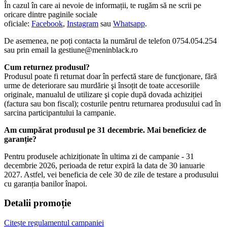
În cazul în care ai nevoie de informații, te rugăm să ne scrii pe 
oricare dintre paginile sociale 
oficiale: 
Facebook
, 
Instagram
 sau 
Whatsapp
.​ 
De asemenea, ne poți contacta la numărul de telefon 0754.054.254 
sau prin email la 
gestiune@meninblack.ro
Cum returnez produsul?
Produsul poate fi returnat doar în perfectă stare de funcţionare, fără 
urme de deteriorare sau murdărie şi însoțit de toate accesoriile 
originale, manualul de utilizare şi copie după dovada achiziției 
(factura sau bon fiscal); costurile pentru returnarea produsului cad în 
sarcina participantului la campanie.
Am cumpărat produsul pe 31 decembrie. Mai beneficiez de 
garanție?
Pentru produsele achiziționate în ultima zi de campanie - 31 
decembrie 2026, perioada de retur expiră la data de 30 ianuarie 
2027. Astfel, vei beneficia de cele 30 de zile de testare a produsului 
cu garanția banilor înapoi. 
Detalii promoție
Citește regulamentul campaniei