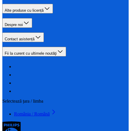
Alte produse cu licență
Despre noi
Contact asistență
Fii la curent cu ultimele noutăţi
Selectează țara / limba
România / Română