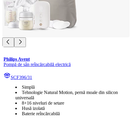
Philips Avent
Pompă de sân reîncărcabilă electrică
SCF396/31
Simplă
Tehnologie Natural Motion, pernă moale din silicon
universală
8+16 niveluri de setare
Husă izolată
Baterie reîncărcabilă