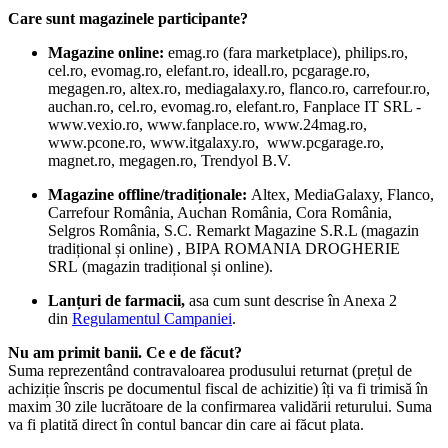
Care sunt magazinele participante?
Magazine online: 
emag.ro (fara marketplace), philips.ro, 
cel.ro, evomag.ro, elefant.ro, ideall.ro, pcgarage.ro, 
megagen.ro, altex.ro, mediagalaxy.ro, flanco.ro, carrefour.ro, 
auchan.ro, cel.ro, evomag.ro, elefant.ro, Fanplace IT SRL - 
www.vexio.ro, www.fanplace.ro, www.24mag.ro, 
www.pcone.ro, www.itgalaxy.ro,  www.pcgarage.ro, 
magnet.ro, megagen.ro, Trendyol B.V. 
Magazine offline/tradiționale:
 Altex, MediaGalaxy, Flanco, 
Carrefour România, Auchan România, Cora România, 
Selgros România, S.C. Remarkt Magazine S.R.L (magazin 
tradițional și online) , BIPA ROMANIA DROGHERIE 
SRL (magazin tradițional și online).
Lanțuri de farmacii,
 asa cum sunt descrise în Anexa 2 
din 
Regulamentul Campaniei
.
Nu am primit banii. Ce e de făcut?
Suma reprezentând contravaloarea produsului returnat (prețul de 
achiziție înscris pe documentul fiscal de achizitie) îți va fi trimisă în 
maxim 30 zile lucrătoare de la confirmarea validării returului. Suma 
va fi platită direct în contul bancar din care ai făcut plata. 