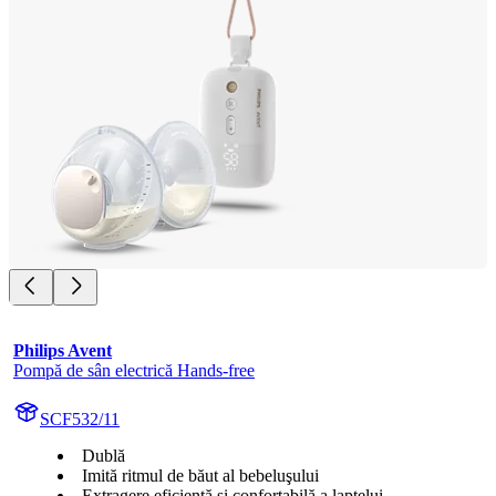
Philips Avent
Pompă de sân electrică Hands-free
SCF532/11
Dublă
Imită ritmul de băut al bebeluşului
Extragere eficientă și confortabilă a laptelui