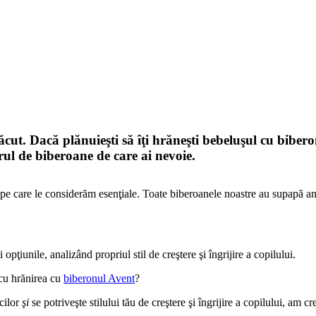
ut. Dacă plănuieşti să îţi hrăneşti bebeluşul cu biberonu
l de biberoane de care ai nevoie.
e care le considerăm esenţiale. Toate biberoanele noastre au supapă anti-
opţiunile, analizând propriul stil de creştere şi îngrijire a copilului.
cu hrănirea cu 
biberonul Avent
?
cilor 
şi
 se potriveşte stilului tău de creştere şi îngrijire a copilului, am 