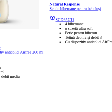
Natural Response
Set de biberoane pentru bebeluşi
SCD657/11
4 biberoane
o suzetă ultra soft
Perie pentru biberon
Tetină debit 2 şi debit 3
Cu dispozitiv anticolici AirFr
e
iv anticolici Airfree 260 ml
n
 ml
u debit mediu