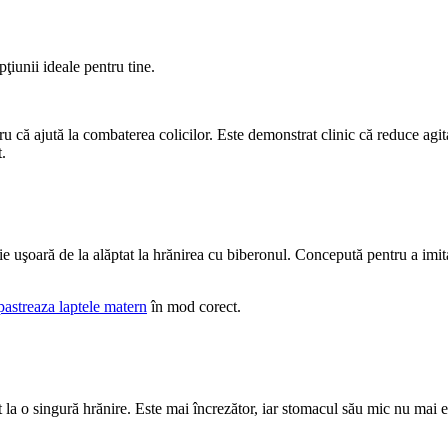
pţiunii ideale pentru tine.
u că ajută la combaterea colicilor. Este demonstrat clinic că reduce agitaţ
.
e uşoară de la alăptat la hrănirea cu biberonul. Concepută pentru a imita 
pastreaza laptele matern
 în mod corect.
la o singură hrănire. Este mai încrezător, iar stomacul său mic nu mai e