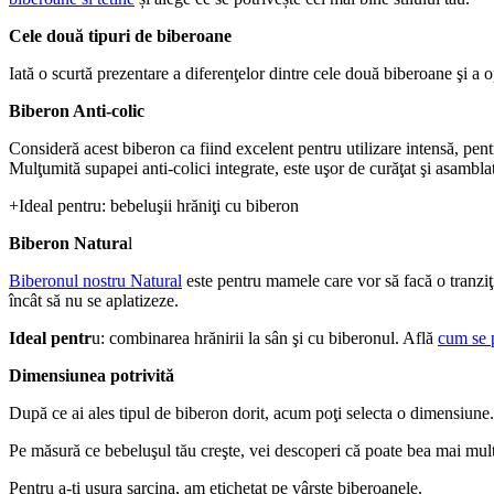
Cele două tipuri de biberoane
Iată o scurtă prezentare a diferenţelor dintre cele două biberoane şi a o
Biberon Anti-colic
Consideră acest biberon ca fiind excelent pentru utilizare intensă, pentr
Mulţumită supapei anti-colici integrate, este uşor de curăţat şi asamblat
+Ideal pentru: bebeluşii hrăniţi cu biberon
Biberon Natura
l
Biberonul nostru Natural
 este pentru mamele care vor să facă o tranziţi
încât să nu se aplatizeze.
Ideal pentr
u: combinarea hrănirii la sân şi cu biberonul. Află 
cum se 
Dimensiunea potrivită
După ce ai ales tipul de biberon dorit, acum poţi selecta o dimensiune.
Pe măsură ce bebeluşul tău creşte, vei descoperi că poate bea mai mult 
Pentru a-ţi uşura sarcina, am etichetat pe vârste biberoanele.