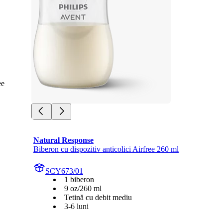
ee
Natural Response
Biberon cu dispozitiv anticolici Airfree 260 ml
SCY673/01
1 biberon
9 oz/260 ml
Tetină cu debit mediu
3-6 luni