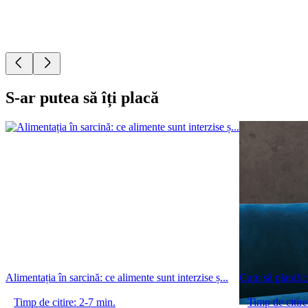
S-ar putea să îți placă
Alimentația în sarcină: ce alimente sunt interzise ș...
Cum să planific
Timp de citire: 2-7 min.
Timp de citire