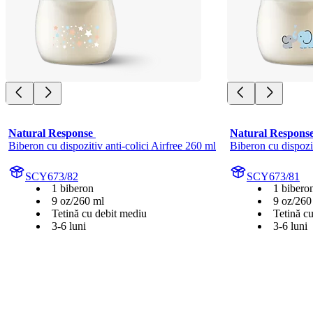
Natural Response 
Natural Respons
Biberon cu dispozitiv anti-colici Airfree 260 ml
Biberon cu dispozit
SCY673/82
SCY673/81
1 biberon
1 bibero
9 oz/260 ml
9 oz/260
Tetină cu debit mediu
Tetină c
3-6 luni
3-6 luni