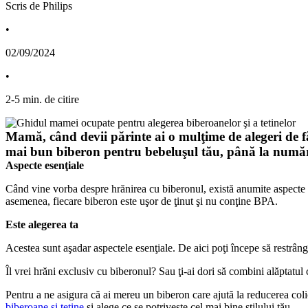
Scris de Philips
•
02/09/2024
•
2
-
5
min. de citire
Mamă, când devii părinte ai o mulţime de alegeri de făc
mai bun biberon pentru bebeluşul tău, până la număru
Aspecte esenţiale
Când vine vorba despre hrănirea cu biberonul, există anumite aspecte p
asemenea, fiecare biberon este uşor de ţinut şi nu conţine BPA.
Este alegerea ta
Acestea sunt aşadar aspectele esenţiale. De aici poţi începe să restrângi 
Îl vrei hrăni exclusiv cu biberonul? Sau ţi-ai dori să combini alăptatul 
Pentru a ne asigura că ai mereu un biberon care ajută la reducerea coli
biberoane si tetine
 și alege ce se potrivește cel mai bine stilului tău.