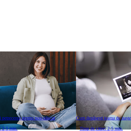
i petrecerea pentru nou-născut
Cum depășești teama de naște
: 2-5 min.
Timp de citire: 2-5 min.