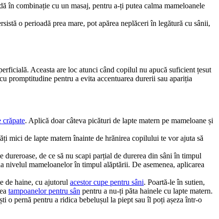
todă în combinație cu un masaj, pentru a-ți putea calma mameloanele 
istă o perioadă prea mare, pot apărea neplăceri în legătură cu sânii, 
ficială. Aceasta are loc atunci când copilul nu apucă suficient țesut 
u promptitudine pentru a evita accentuarea durerii sau apariția 
 crăpate
. Aplică doar câteva picături de lapte matern pe mameloane și 
i mici de lapte matern înainte de hrănirea copilului te vor ajuta să 
e dureroase, de ce să nu scapi parțial de durerea din sâni în timpul 
la nivelul mameloanelor în timpul alăptării. De asemenea, aplicarea 
e de haine, cu ajutorul 
acestor cupe pentru sâni
. Poartă-le în sutien, 
ea 
tampoanelor pentru sân
 pentru a nu-ți păta hainele cu lapte matern.
 o pernă pentru a ridica bebelușul la piept sau îl poți așeza într-o 