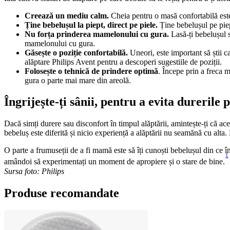
Creează un mediu calm.
 Cheia pentru o masă confortabilă este 
Ține bebelușul la piept, direct pe piele.
 Ține bebelușul pe piep
Nu forța prinderea mamelonului cu gura.
 Lasă-ți bebelușul s
mamelonului cu gura.
Găsește o poziție confortabilă.
 Uneori, este important să știi c
alăptare Philips Avent pentru a descoperi sugestiile de poziții.
Folosește o tehnică de prindere optimă
. Începe prin a freca m
gura o parte mai mare din areolă.
Îngrijește-ți sânii, pentru a evita durerile 
Dacă simți durere sau disconfort în timpul alăptării, amintește-ți că ac
bebeluș este diferită și nicio experiență a alăptării nu seamănă cu alta. 
O parte a frumuseții de a fi mamă este să îți cunoști bebelușul din ce 
1
amândoi să experimentați un moment de apropiere și o stare de bine.
Sursa foto: Philips
Produse recomandate