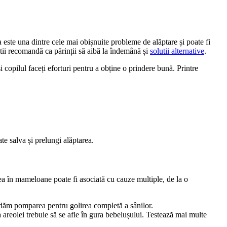
ste una dintre cele mai obișnuite probleme de alăptare și poate fi 
tii recomandă ca părinții să aibă la îndemână și 
solutii alternative
.
opilul faceți eforturi pentru a obține o prindere bună. Printre 
ate salva și prelungi alăptarea.
ea în mameloane poate fi asociată cu cauze multiple, de la o 
andăm pomparea pentru golirea completă a sânilor.
 Asigură-te că bebelușul prinde mamelonul corect în timpul meselor. Întregul mamelon și aproape toată partea inferioară a areolei trebuie să se afle în gura bebelușului. Testează mai multe 