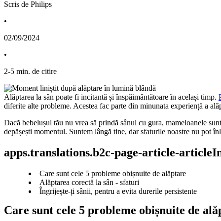
Scris de Philips
•
02/09/2024
•
2
-
5
min. de citire
Alăptarea la sân poate fi incitantă și înspăimântătoare în același timp. 
diferite alte probleme. Acestea fac parte din minunata experiență a alăptă
Dacă bebelușul tău nu vrea să prindă sânul cu gura, mameloanele sunt crăp
depășești momentul. Suntem lângă tine, dar sfaturile noastre nu pot în
apps.translations.b2c-page-article-article
Care sunt cele 5 probleme obișnuite de alăptare
Alăptarea corectă la sân - sfaturi
Îngrijește-ți sânii, pentru a evita durerile persistente
Care sunt cele 5 probleme obișnuite de ală