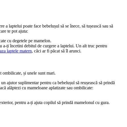
e a laptelui poate face bebelușul să se înece, să tușească sau să 
are te pot ajuta:
licate cu degetele pe mamelon.
u a-ți încetini debitul de curgere a laptelui. Un alt truc pentru 
aza laptele matern
, căci ar fi păcat să îl arunci.
t ombilicate, și unele sunt mari.
un ajutor suplimentar pentru ca bebelușul să reușească să prindă 
e dacă alăptezi cu mameloane aplatizate sau ombilicate:
 exterior, pentru a-ți ajuta copilul să prindă mamelonul cu gura.