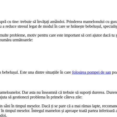
pră cu tine: trebuie să învățați amândoi. Prinderea mamelonului cu gura e
 a reduce stresul legat de modul în care se hrănește bebelușul, specialiș
e probleme, motiv pentru care este important să ceri ajutor dacă tu și c
t număra următoarele:
 bebelușul. Este una dintre situațiile în care 
folosirea pompei de san
 po
 mameloanelor. Dar asta nu înseamnă că trebuie să suporți durerea. Durer
t ajuta să gestionezi problema în primele câteva zile:
din sâni în timpul meselor. Dacă ți se pare că a mai rămas lapte, recom
ndoi.