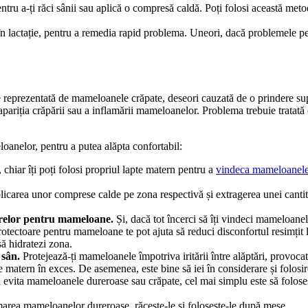
ntru a-ți răci sânii sau aplică o compresă caldă. Poți folosi această me
 lactație, pentru a remedia rapid problema. Uneori, dacă problemele pers
reprezentată de mameloanele crăpate, deseori cauzată de o prindere super
riția crăpării sau a inflamării mameloanelor. Problema trebuie tratată c
oanelor, pentru a putea alăpta confortabil:
 chiar îți poți folosi propriul lapte matern pentru a 
vindeca mameloanele
licarea unor comprese calde pe zona respectivă și extragerea unei cantităț
arelor pentru mameloane.
 Și, dacă tot încerci să îți vindeci mameloanel
otectoare pentru mameloane te pot ajuta să reduci disconfortul resimțit 
ă hidratezi zona.
 sân.
 Protejează-ți mameloanele împotriva iritării între alăptări, provocat
e matern în exces. De asemenea, este bine să iei în considerare și folosir
 evita mameloanele dureroase sau crăpate, cel mai simplu este să folosești
marea mameloanelor dureroase, răcește-le și folosește-le după mese.