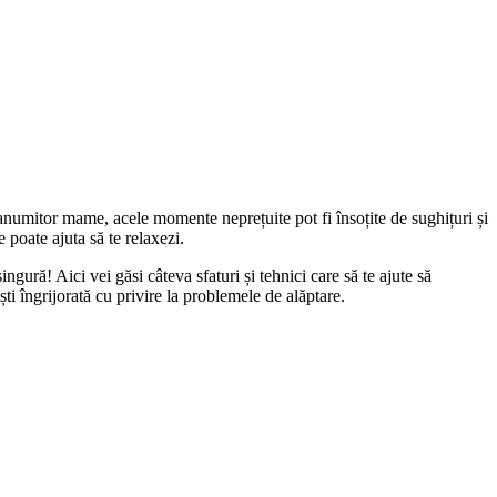
 anumitor mame, acele momente neprețuite pot fi însoțite de sughițuri și 
e poate ajuta să te relaxezi.
ură! Aici vei găsi câteva sfaturi și tehnici care să te ajute să 
i îngrijorată cu privire la problemele de alăptare.