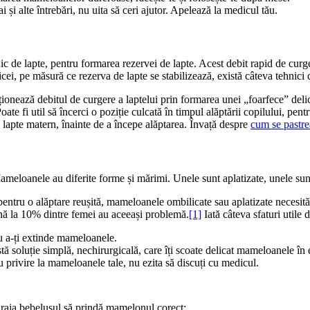
i și alte întrebări, nu uita să ceri ajutor. Apelează la medicul tău.
 de lapte, pentru formarea rezervei de lapte. Acest debit rapid de curger
ei, pe măsură ce rezerva de lapte se stabilizează, există câteva tehnici c
cționează debitul de curgere a laptelui prin formarea unei „foarfece” de
Poate fi util să încerci o poziție culcată în timpul alăptării copilului, pentr
e lapte matern, înainte de a începe alăptarea. Învață despre 
cum se pastre
Mameloanele au diferite forme și mărimi. Unele sunt aplatizate, unele sun
tru o alăptare reușită, mameloanele ombilicate sau aplatizate necesită 
până la 10% dintre femei au aceeași problemă.
[1]
 Iată câteva sfaturi util
tru a-ți extinde mameloanele.
stă soluție simplă, nechirurgicală, care îți scoate delicat mameloanele în
u privire la mameloanele tale, nu ezita să discuți cu medicul.
încuraja bebelușul să prindă mamelonul corect: