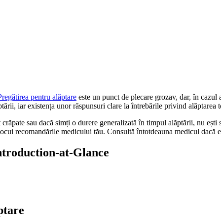
Pregătirea pentru alăptare
 este un punct de plecare grozav, dar, în cazul
rii, iar existența unor răspunsuri clare la întrebările privind alăptarea t
ate sau dacă simți o durere generalizată în timpul alăptării, nu ești sing
locui recomandările medicului tău. Consultă întotdeauna medicul dacă eșt
Introduction-at-Glance
ptare