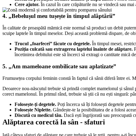
Cere ajutor.
 În cazul în care crăpăturile nu se vindecă sau mai a
4. „Bebelușul meu tușește în timpul alăptării”
În calitate de proaspătă mămică este normal să produci un debit puternic
scuipe laptele în timpul meselor. Deși această problemă dispare, de obic
Trucul „foarfecei” făcute cu degetele.
 În timpul mesei, restri
Poziția culcată sau extragerea laptelui înainte de alăptare.
 
încetinirea debitului este să încerci să extragi o cantitate mică d
5. „Am mameloane ombilicate sau aplatizate”
Frumusețea corpului feminin constă în faptul că sânii diferă între ei. 
Deoarece nou-născutul trebuie să prindă complet mamelonul și sânul pen
corect mamelonul. În primul rând, trebuie să știi că nu ești singură: 
Folosește-ți degetele.
 Poți încerca să îți folosești degetele pen
Folosește Niplette.
 Gândește-te la posibilitatea de a folosi acea
Discută cu medicul tău.
 Dacă ești îngrijorată sau preocupată c
Alăptarea corectă la sân - sfaturi
Iată câteva sfaturi de alăptare pe care trebuie să le reții, pentru a-ți 