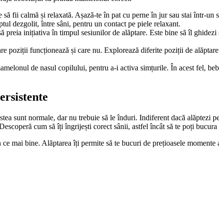
să fii calmă și relaxată. Așază-te în pat cu perne în jur sau stai într-un 
tul dezgolit, între sâni, pentru un contact pe piele relaxant.
ă preia inițiativa în timpul sesiunilor de alăptare. Este bine să îl ghidezi ș
are poziții funcționează și care nu. Explorează diferite poziții de alăpta
amelonul de nasul copilului, pentru a-i activa simțurile. În acest fel, beb
persistente
estea sunt normale, dar nu trebuie să le înduri. Indiferent dacă alăptezi p
Descoperă cum să îți îngrijești corect sânii, astfel încât să te poți bucura
în ce mai bine. Alăptarea îți permite să te bucuri de prețioasele momente