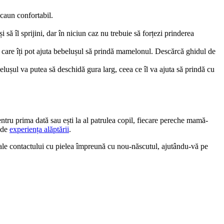
scaun confortabil.
i să îl sprijini, dar în niciun caz nu trebuie să forțezi prinderea 
re care îți pot ajuta bebelușul să prindă mamelonul. Descărcă ghidul de 
elușul va putea să deschidă gura larg, ceea ce îl va ajuta să prindă cu 
entru prima dată sau ești la al patrulea copil, fiecare pereche mamă-
 de 
experiența alăptării
.
 ale contactului cu pielea împreună cu nou-născutul, ajutându-vă pe 