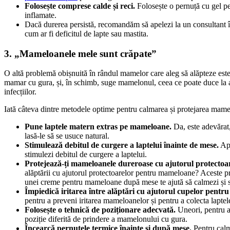
Folosește comprese calde și reci. 
Folosește o pernuță cu gel pe
inflamate.
Dacă durerea persistă, recomandăm să apelezi la un consultant în
cum ar fi deficitul de lapte sau mastita.
3. „Mameloanele mele sunt crăpate”
O altă problemă obișnuită în rândul mamelor care aleg să alăpteze este 
mamar cu gura, și, în schimb, suge mamelonul, ceea ce poate duce la apa
infecțiilor.
Iată câteva dintre metodele optime pentru calmarea și protejarea mamel
Pune laptele matern extras pe mameloane.
 Da, este adevărat,
lasă-le să se usuce natural.
Stimulează debitul de curgere a laptelui înainte de mese.
 Ap
stimulezi debitul de curgere a laptelui.
Protejează-ți mameloanele dureroase cu ajutorul protecto
alăptării cu ajutorul protectoarelor pentru mameloane? Aceste pr
unei creme pentru mameloane după mese te ajută să calmezi și s
Împiedică iritarea între alăptări cu ajutorul cupelor pentru
pentru a preveni iritarea mameloanelor și pentru a colecta laptel
Folosește o tehnică de poziționare adecvată.
 Uneori, pentru a
poziție diferită de prindere a mamelonului cu gura.
Încearcă pernuțele termice înainte și după mese.
 Pentru cal