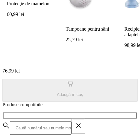
Protecţie de mamelon
60,99 lei
Tampoane pentru sâni
Recipien
a laptel
25,79 lei
98,99 le
76,99 lei
Adaugă în coş
Produse compatibile