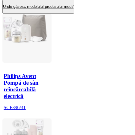
Unde găsesc modelulul produsului meu?
Philips Avent
Pompă de sân
reîncărcabilă
electrică
SCF396/31