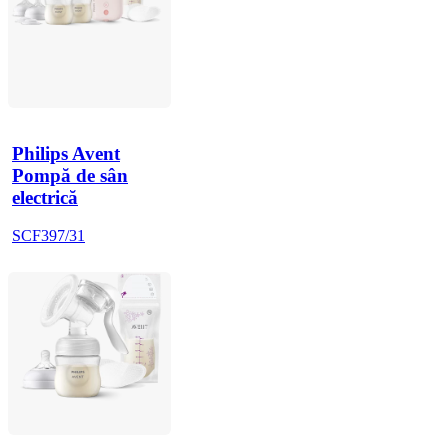
Philips Avent
Pompă de sân
electrică
SCF397/31