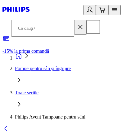
-15% la prima comandă
L
Pompe pentru sân şi îngrijire
Toate seriile
Philips Avent Tampoane pentru sâni