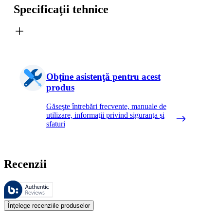
Specificaţii tehnice
Obţine asistenţă pentru acest
produs
Găseşte întrebări frecvente, manuale de
utilizare, informaţii privind siguranţa şi
sfaturi
Recenzii
Aceste recenzii sunt gestionate de Bazaarvoice şi respectă Politica de a
Opiniile clienţilor oferite sub formă de evaluări ale produselor şi evalu
Înţelege recenziile produselor