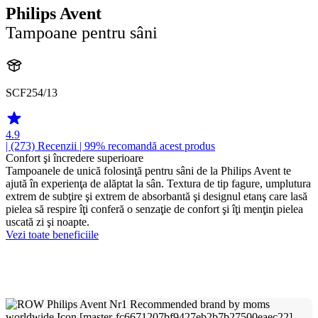
Philips Avent
Tampoane pentru sâni
SCF254/13
4.9
| (273)
Recenzii
| 99% recomandă acest produs
Confort şi încredere superioare
Tampoanele de unică folosinţă pentru sâni de la Philips Avent te
ajută în experienţa de alăptat la sân. Textura de tip fagure, umplutura
extrem de subţire şi extrem de absorbantă şi designul etanş care lasă
pielea să respire îţi conferă o senzaţie de confort şi îţi menţin pielea
uscată zi şi noapte.
Vezi toate beneficiile