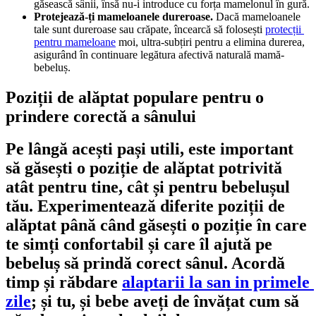
găsească sânii, însă nu-i introduce cu forța mamelonul în gură.
Protejează-ți mameloanele dureroase.
 Dacă mameloanele 
tale sunt dureroase sau crăpate, încearcă să folosești 
protecții 
pentru mameloane
 moi, ultra-subțiri pentru a elimina durerea, 
asigurând în continuare legătura afectivă naturală mamă-
bebeluș.
Poziții de alăptat populare pentru o 
prindere corectă a sânului
Pe lângă acești pași utili, este important 
să găsești o poziție de alăptat potrivită 
atât pentru tine, cât și pentru bebelușul 
tău. Experimentează diferite poziții de 
alăptat până când găsești o poziție în care 
te simți confortabil și care îl ajută pe 
bebeluș să prindă corect sânul. Acordă 
timp și răbdare 
alaptarii la san in primele 
zile
; și tu, și bebe aveți de învățat cum să 