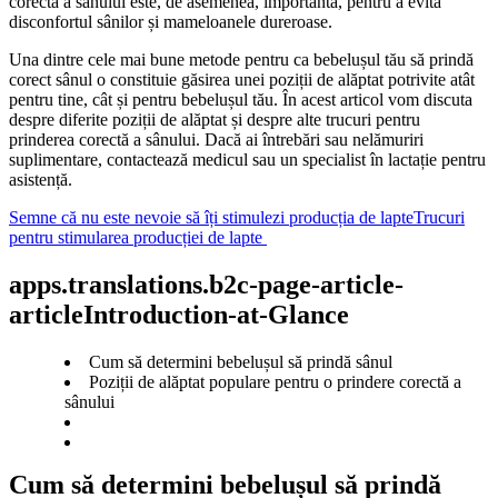
corectă a sânului este, de asemenea, importantă, pentru a evita 
disconfortul sânilor și mameloanele dureroase.
Una dintre cele mai bune metode pentru ca bebelușul tău să prindă 
corect sânul o constituie găsirea unei poziții de alăptat potrivite atât 
pentru tine, cât și pentru bebelușul tău. În acest articol vom discuta 
despre diferite poziții de alăptat și despre alte trucuri pentru 
prinderea corectă a sânului. Dacă ai întrebări sau nelămuriri 
suplimentare, contactează medicul sau un specialist în lactație pentru 
asistență.
Semne că nu este nevoie să îți stimulezi producția de lapte
Trucuri
pentru stimularea producției de lapte
apps.translations.b2c-page-article-
articleIntroduction-at-Glance
Cum să determini bebelușul să prindă sânul
Poziții de alăptat populare pentru o prindere corectă a
sânului
Cum să determini bebelușul să prindă 