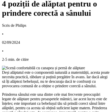
4 poziții de alăptat pentru o
prindere corectă a sânului
Scris de Philips
•
02/09/2024
•
2
-
5
min. de citire
Deși alăptatul este o componentă naturală a maternității, acesta poate 
necesita practică, răbdare și puțină pregătire în avans. Iar dacă alegi 
să îți alăptezi bebelușul, nu te descuraja dacă te confrunți cu 
provocarea comună de a obține o prindere corectă a sânului.
Prinderea sânului este una dintre cele mai frecvente preocupări 
legate de alăptare pentru proaspetele mămici, iar acest lucru este de 
înțeles; este important ca bebelușul tău să prindă corect sânul între 
alăptări, pentru ca acesta să obțină suficient lapte matern. Prinderea 