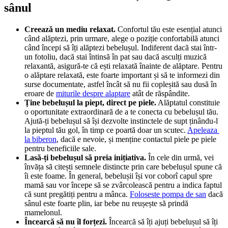
sânul
Creează un mediu relaxat.
 Confortul tău este esențial atunci 
când alăptezi, prin urmare, alege o poziție confortabilă atunci 
când începi să îți alăptezi bebelușul. Indiferent dacă stai într-
un fotoliu, dacă stai întinsă în pat sau dacă asculți muzică 
relaxantă, asigură-te că ești relaxată înainte de alăptare. Pentru 
o alăptare relaxată, este foarte important și să te informezi din 
surse documentate, astfel încât să nu fii copleșită sau dusă în 
eroare de 
miturile despre alaptare
 atât de răspândite.
Ține bebelușul la piept, direct pe piele.
 Alăptatul constituie 
o oportunitate extraordinară de a te conecta cu bebelușul tău. 
Ajută-ți bebelușul să își dezvolte instinctele de supt ținându-l 
la pieptul tău gol, în timp ce poartă doar un scutec. 
Apeleaza 
la biberon
, dacă e nevoie, și menține contactul piele pe piele 
pentru beneficiile sale.
Lasă-ți bebelușul să preia inițiativa.
 În cele din urmă, vei 
învăța să citești semnele distincte prin care bebelușul spune că 
îi este foame. În general, bebelușii își vor coborî capul spre 
mamă sau vor începe să se zvârcolească pentru a indica faptul 
că sunt pregătiți pentru a mânca. 
Foloseste pompa de san
 dacă 
sânul este foarte plin, iar bebe nu reușește să prindă 
mamelonul.
Încearcă să nu îl forțezi.
 Încearcă să îți ajuți bebelușul să îți 