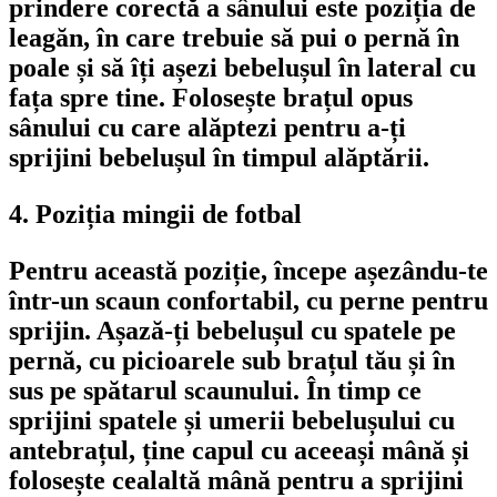
prindere corectă a sânului este poziția de 
leagăn, în care trebuie să pui o pernă în 
poale și să îți așezi bebelușul în lateral cu 
fața spre tine. Folosește brațul opus 
sânului cu care alăptezi pentru a-ți 
sprijini bebelușul în timpul alăptării.
4. Poziția mingii de fotbal
Pentru această poziție, începe așezându-te 
într-un scaun confortabil, cu perne pentru 
sprijin. Așază-ți bebelușul cu spatele pe 
pernă, cu picioarele sub brațul tău și în 
sus pe spătarul scaunului. În timp ce 
sprijini spatele și umerii bebelușului cu 
antebrațul, ține capul cu aceeași mână și 
folosește cealaltă mână pentru a sprijini 