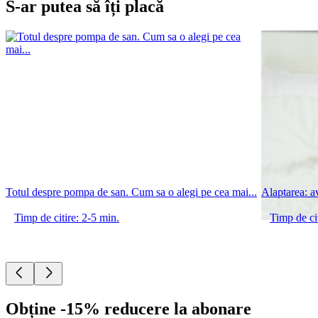
S-ar putea să îți placă
Totul despre pompa de san. Cum sa o alegi pe cea mai...
Alaptarea: a
Timp de citire: 2-5 min.
Timp de cit
Obține -15% reducere la abonare