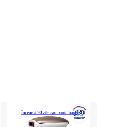
Încearcă 90 zile sau banii înapoi