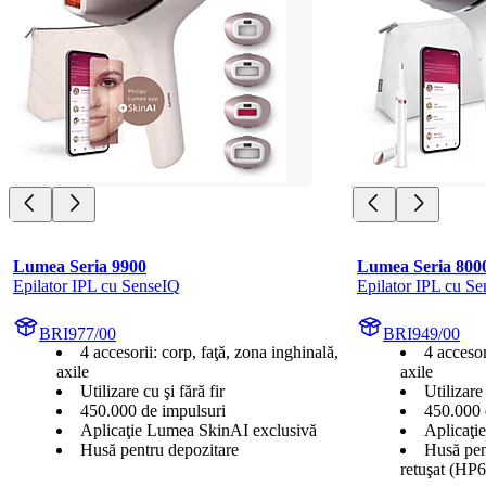
Lumea Seria 9900
Lumea Seria 800
Epilator IPL cu SenseIQ
Epilator IPL cu S
BRI977/00
BRI949/00
4 accesorii: corp, faţă, zona inghinală,
4 accesor
axile
axile
Utilizare cu şi fără fir
Utilizare 
450.000 de impulsuri
450.000 
Aplicaţie Lumea SkinAI exclusivă
Aplicaţi
Husă pentru depozitare
Husă pen
retuşat (HP