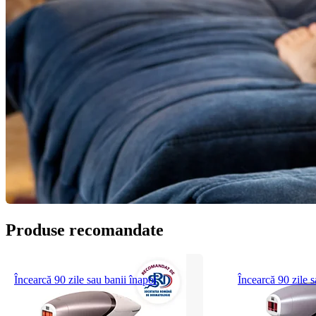
Produse recomandate
Încearcă 90 zile sau banii înapoi
Încearcă 90 zile s