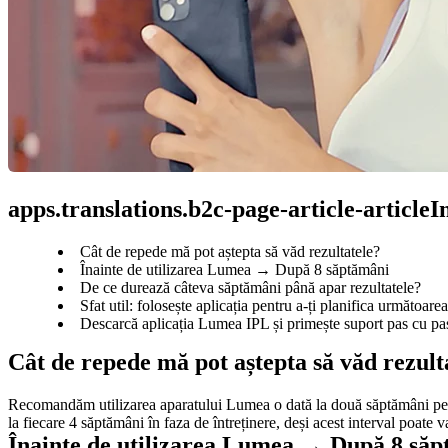
apps.translations.b2c-page-article-article
Cât de repede mă pot aștepta să văd rezultatele?
Înainte de utilizarea Lumea → După 8 săptămâni
De ce durează câteva săptămâni până apar rezultatele?
Sfat util: folosește aplicația pentru a-ți planifica următoare
Descarcă aplicația Lumea IPL și primește suport pas cu pas,
Cât de repede mă pot aștepta să văd rezult
Recomandăm utilizarea aparatului Lumea o dată la două săptămâni pentr
la fiecare 4 săptămâni în faza de întreținere, deși acest interval poate v
Înainte de utilizarea Lumea → După 8 să