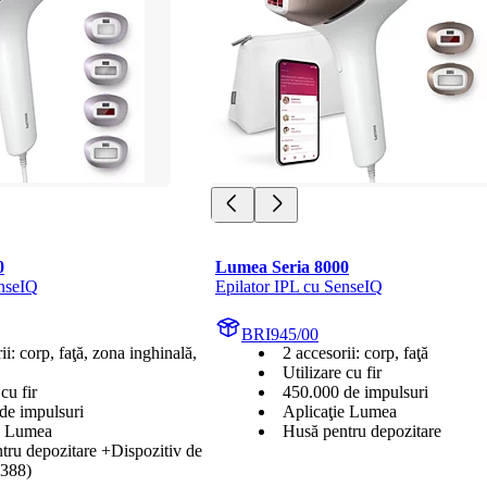
0
Lumea Seria 8000
enseIQ
Epilator IPL cu SenseIQ
BRI945/00
ii: corp, faţă, zona inghinală,
2 accesorii: corp, faţă
Utilizare cu fir
cu fir
450.000 de impulsuri
de impulsuri
Aplicaţie Lumea
e Lumea
Husă pentru depozitare
tru depozitare +Dispozitiv de
6388)