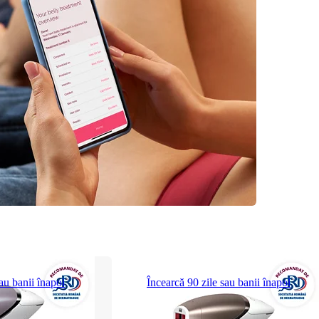
au banii înapoi
Încearcă 90 zile sau banii înapoi