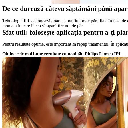
De ce durează câteva săptămâni până apar 
Tehnologia IPL acționează doar asupra firelor de păr aflate în faza de cr
moment în care încep să apară fire noi de păr.
Sfat util: folosește aplicația pentru a-ți p
Pentru rezultate optime, este important să repeți tratamentul. În aplicaț
Obține cele mai bune rezultate cu noul tău Philips Lumea IPL