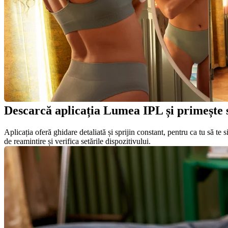
Descarcă aplicația Lumea IPL și primește s
Aplicația oferă ghidare detaliată și sprijin constant, pentru ca tu să te s
de reamintire și verifica setările dispozitivului.