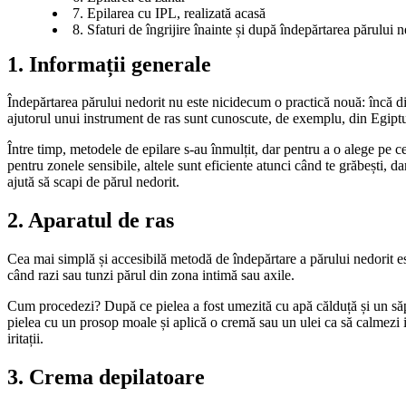
7. Epilarea cu IPL, realizată acasă
8. Sfaturi de îngrijire înainte și după îndepărtarea părului n
1. Informații generale
Îndepărtarea părului nedorit nu este nicidecum o practică nouă: încă din
ajutorul unui instrument de ras sunt cunoscute, de exemplu, din Egiptu
Între timp, metodele de epilare s-au înmulțit, dar pentru a o alege pe ce
pentru zonele sensibile, altele sunt eficiente atunci când te grăbești, da
ajută să scapi de părul nedorit.
2. Aparatul de ras
Cea mai simplă și accesibilă metodă de îndepărtare a părului nedorit est
când razi sau tunzi părul din zona intimă sau axile.
Cum procedezi? După ce pielea a fost umezită cu apă călduță și un săpun
pielea cu un prosop moale și aplică o cremă sau un ulei ca să calmezi iri
iritații.
3. Crema depilatoare