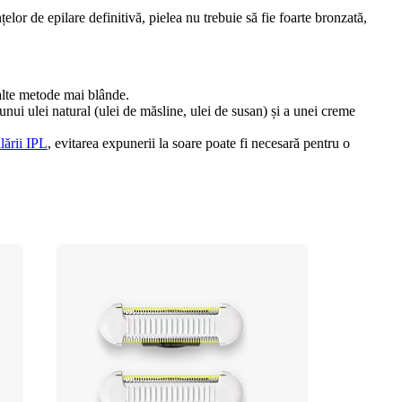
lor de epilare definitivă, pielea nu trebuie să fie foarte bronzată, 
u alte metode mai blânde.
nui ulei natural (ulei de măsline, ulei de susan) și a unei creme 
lării IPL
, evitarea expunerii la soare poate fi necesară pentru o 