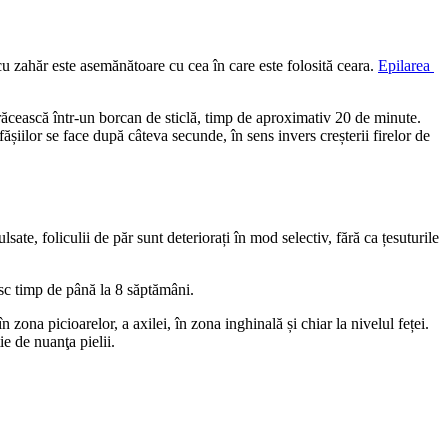
cu zahăr este asemănătoare cu cea în care este folosită ceara. 
Epilarea 
ăcească într-un borcan de sticlă, timp de aproximativ 20 de minute. 
fășiilor se face după câteva secunde, în sens invers creșterii firelor de 
lsate, foliculii de păr sunt deteriorați în mod selectiv, fără ca țesuturile 
esc timp de până la 8 săptămâni.
ona picioarelor, a axilei, în zona inghinală și chiar la nivelul feței. 
e de nuanţa pielii.