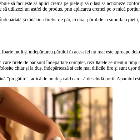
uie să faci este să aplici crema pe piele și să o lași să acționeze conform
te să utilizezi un astfel de produs, prin aplicarea cremei pe o mică porțiu
ndepărtată și rădăcina firelor de păr, ci doar părul de la suprafața pielii, 
foarte mult și îndepărtarea părului în acest fel nu mai este aproape del
care firele de păr sunt îndepărtate complet, rezultatele se mențin timp d
losite chiar și la duș, îndepărtează și cele mai dificile fire și sunt ușor 
ină “pregătire”, adică de un duș cald care să deschidă porii. Aparatul es