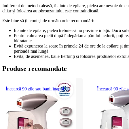
Indiferent de metoda aleasă, înainte de epilare, pielea are nevoie de cur
chiar și folosirea autobronzantului este contraindicată.
Este bine să ții cont și de următoarele recomandări:
Înainte de epilare, pielea trebuie să nu prezinte iritații. Dacă su
Pentru calmarea pielii după îndepărtarea părului nedorit, poți re
hidratante.
Evită expunerea la soare în primele 24 de ore de la epilare și tim
perioadă mai lungă.
Evită, de asemenea, băile fierbinți și folosirea produselor exfoli
Produse recomandate
Încearcă 90 zile sau banii înapoi
Încearcă 90 zile s