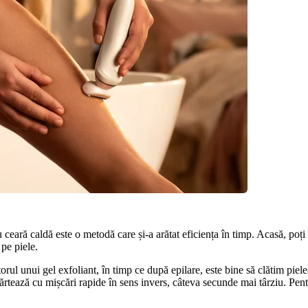
ceară caldă este o metodă care și-a arătat eficiența în timp. Acasă, poți 
pe piele.
orul unui gel exfoliant, în timp ce după epilare, este bine să clătim piele
epărtează cu mișcări rapide în sens invers, câteva secunde mai târziu. Pen