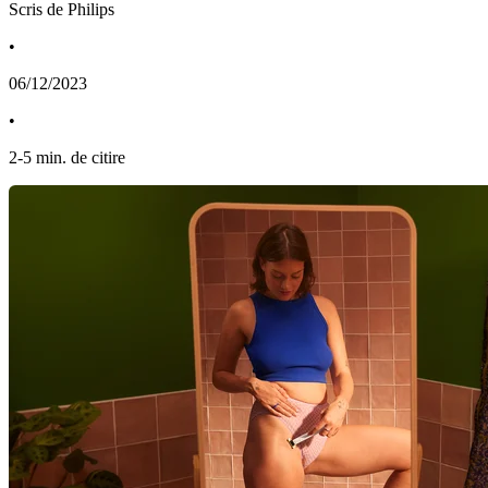
Scris de Philips
•
06/12/2023
•
2
-
5
min. de citire