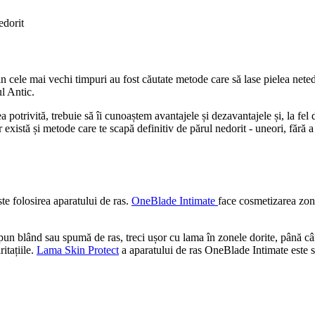
edorit
 cele mai vechi timpuri au fost căutate metode care să lase pielea netedă
l Antic.
a potrivită, trebuie să îi cunoaștem avantajele și dezavantajele și, la fe
r există și metode care te scapă definitiv de părul nedorit - uneori, fără 
e folosirea aparatului de ras. 
OneBlade Intimate 
face cosmetizarea zone
 blând sau spumă de ras, treci ușor cu lama în zonele dorite, până când s
tațiile. 
Lama Skin Protect
 a aparatului de ras OneBlade Intimate este sp