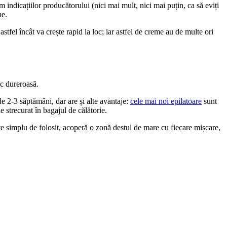
 indicațiilor producătorului (nici mai mult, nici mai puțin, ca să eviți 
ne.
astfel încât va crește rapid la loc; iar astfel de creme au de multe ori 
oc dureroasă.
e 2-3 săptămâni, dar are și alte avantaje: 
cele mai noi epilatoare
 sunt 
de strecurat în bagajul de călătorie.
te simplu de folosit, acoperă o zonă destul de mare cu fiecare mișcare, 