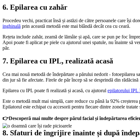
6. Epilarea cu zahăr
Procedeu vechi, practicat însă și astăzi de către persoanele care își do
inghinală
 prin această metodă este mai blândă decât cea cu ceară.
Rețeta include zahăr, zeamă de lămâie și apă, care se pun pe foc împre
Apoi poate fi aplicat pe piele cu ajutorul unei spatule, nu înainte să ver
păr.
7. Epilarea cu IPL, realizată acasă
Cea mai nouă metodă de îndepărtare a părului nedorit - fotoepilarea s
din jur să fie afectate. Firele de păr încep să se desprindă din rădăcină
Epilarea cu IPL poate fi realizată și acasă, cu ajutorul 
epilatorului IPL
Este o metodă mult mai simplă, care reduce cu până la 92% creșterea păru
Epilatorul este echipat cu accesorii pentru fiecare dintre zonele trata
👉Descoperă mai multe despre părul facial și îndepărtarea eficien
8. Sfaturi de îngrijire înainte și după înde