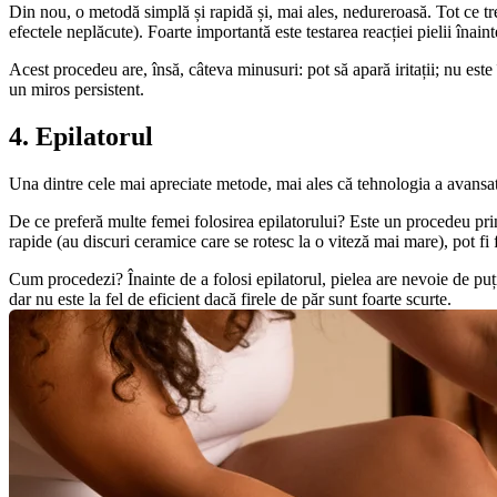
Din nou, o metodă simplă și rapidă și, mai ales, nedureroasă. Tot ce treb
efectele neplăcute). Foarte importantă este testarea reacției pielii înain
Acest procedeu are, însă, câteva minusuri: pot să apară iritații; nu este î
un miros persistent.
4. Epilatorul
Una dintre cele mai apreciate metode, mai ales că tehnologia a avansat 
De ce preferă multe femei folosirea epilatorului? Este un procedeu prin 
rapide (au discuri ceramice care se rotesc la o viteză mai mare), pot fi fo
Cum procedezi? Înainte de a folosi epilatorul, pielea are nevoie de puț
dar nu este la fel de eficient dacă firele de păr sunt foarte scurte.