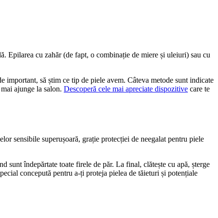
. Epilarea cu zahăr (de fapt, o combinație de miere și uleiuri) sau cu 
l de important, să știm ce tip de piele avem. Câteva metode sunt indicate 
a mai ajunge la salon. 
Descoperă cele mai apreciate dispozitive
 care te 
lor sensibile superușoară, grație protecției de neegalat pentru piele 
unt îndepărtate toate firele de păr. La final, clătește cu apă, șterge 
ecial concepută pentru a-ți proteja pielea de tăieturi și potențiale 