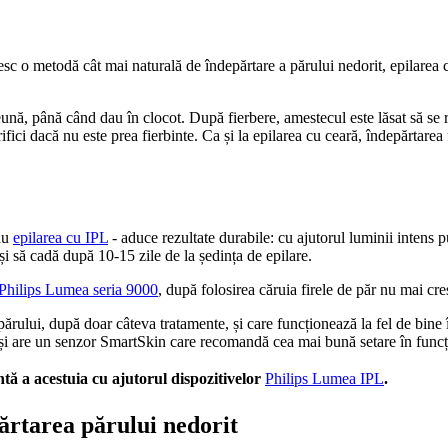
resc o metodă cât mai naturală de îndepărtare a părului nedorit, epilarea 
ună, până când dau în clocot. După fierbere, amestecul este lăsat să se r
ifici dacă nu este prea fierbinte. Ca și la epilarea cu ceară, îndepărtarea 
au 
epilarea cu IPL
 - aduce rezultate durabile: cu ajutorul luminii intens pu
 și să cadă după 10-15 zile de la ședința de epilare.
 Philips Lumea seria 9000
, după folosirea căruia firele de păr nu mai cr
lui, după doar câteva tratamente, și care funcționează la fel de bine în z
te și are un senzor SmartSkin care recomandă cea mai bună setare în funcți
tă a acestuia cu ajutorul dispozitivelor
Philips Lumea IPL
.
părtarea părului nedorit