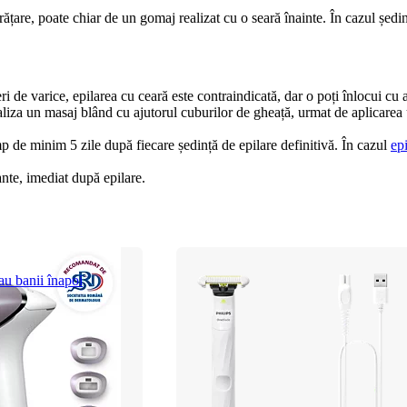
ățare, poate chiar de un gomaj realizat cu o seară înainte. În cazul ședințe
feri de varice, epilarea cu ceară este contraindicată, dar o poți înlocui c
aliza un masaj blând cu ajutorul cuburilor de gheață, urmat de aplicarea u
p de minim 5 zile după fiecare ședință de epilare definitivă. În cazul 
epi
ante, imediat după epilare.
au banii înapoi