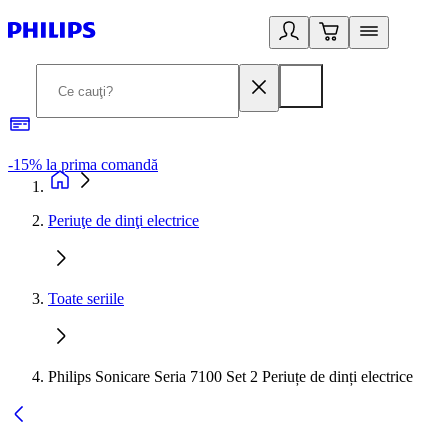
-15% la prima comandă
L
Periuţe de dinţi electrice
Toate seriile
Philips Sonicare Seria 7100 Set 2 Periuțe de dinți electrice