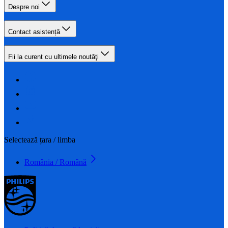
Despre noi
Contact asistență
Fii la curent cu ultimele noutăţi
Selectează țara / limba
România / Română