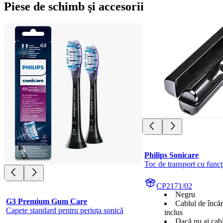
Piese de schimb şi accesorii
Philips Sonicare
Toc de transport cu funcţ
CP2171/02
Negru
G3 Premium Gum Care
Cablul de încă
Capete standard pentru periuţa sonică
inclus
Dacă nu ai cabl