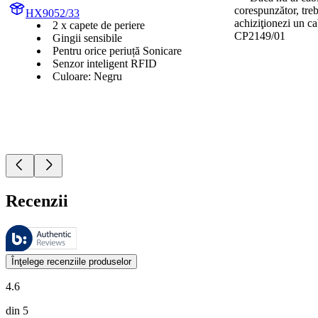
corespunzător, treb
HX9052/33
achiziţionezi un 
2 x capete de periere
CP2149/01
Gingii sensibile
Pentru orice periuță Sonicare
Senzor inteligent RFID
Culoare: Negru
Recenzii
Aceste recenzii sunt gestionate de Bazaarvoice şi respectă Politica de a
Opiniile clienţilor oferite sub formă de evaluări ale produselor şi evalu
Înţelege recenziile produselor
4.6
din 5