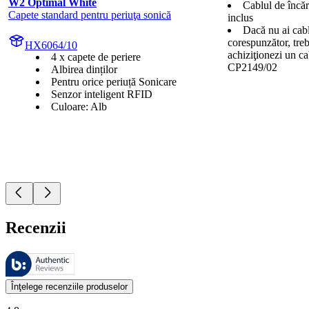
W2 Optimal White
Cablul de încă
Capete standard pentru periuţa sonică
inclus
Dacă nu ai cabl
corespunzător, treb
HX6064/10
achiziţionezi un 
4 x capete de periere
CP2149/02
Albirea dinților
Pentru orice periuță Sonicare
Senzor inteligent RFID
Culoare: Alb
Recenzii
Aceste recenzii sunt gestionate de Bazaarvoice şi respectă Politica de a
Opiniile clienţilor oferite sub formă de evaluări ale produselor şi evalu
Înţelege recenziile produselor