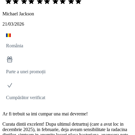
Michael Jackson
21/03/2026
România
Parte a unei promoții
Cumpărător verificat
Ar fi trebuit sa imi cumpar una mai devreme!
Curata dintii excelent! Dupa ultimul detrartraj (care a avut loc in
decembrie 2025), in februarie, deja aveam sensibilitate la radacina
dintilor, simteam in anumite locuri placa bacteriana, aparusera pete.