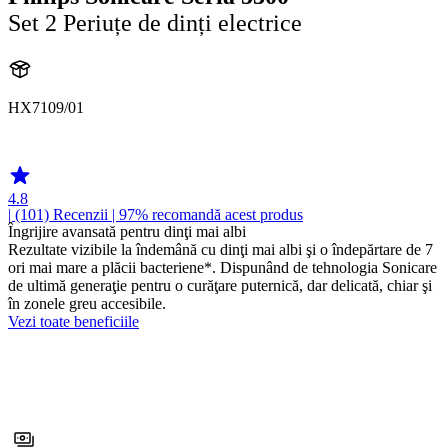
Set 2 Periuțe de dinți electrice
HX7109/01
HX710A
4.8
| (101)
Recenzii
| 97% recomandă acest produs
Îngrijire avansată pentru dinţi mai albi
Rezultate vizibile la îndemână cu dinţi mai albi şi o îndepărtare de 7
ori mai mare a plăcii bacteriene*. Dispunând de tehnologia Sonicare
de ultimă generaţie pentru o curăţare puternică, dar delicată, chiar şi
în zonele greu accesibile.
Vezi toate beneficiile