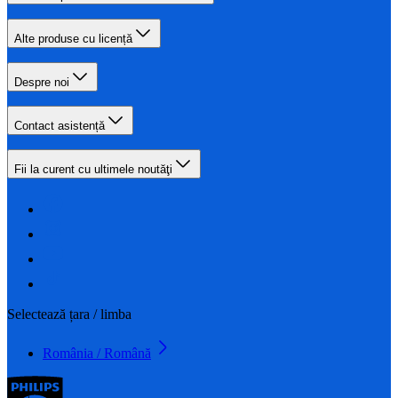
Alte produse cu licență
Despre noi
Contact asistență
Fii la curent cu ultimele noutăţi
Selectează țara / limba
România / Română