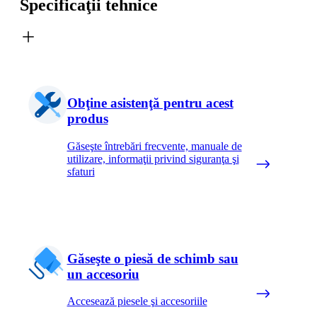
Specificaţii tehnice
Obţine asistenţă pentru acest
produs
Găseşte întrebări frecvente, manuale de
utilizare, informaţii privind siguranţa şi
sfaturi
Găseşte o piesă de schimb sau
un accesoriu
Accesează piesele şi accesoriile