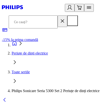
-15% la prima comandă
L
Periuţe de dinţi electrice
Toate seriile
Philips Sonicare Seria 5300 Set 2 Periuțe de dinți electrice