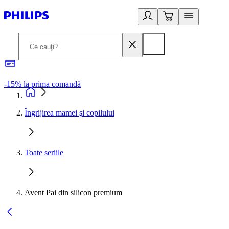
-15% la prima comandă
L
Îngrijirea mamei şi copilului
Toate seriile
Avent Pai din silicon premium