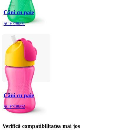
Căni cu paie
SCF798/01
Căni cu paie
SCF798/02
Verifică compatibilitatea mai jos