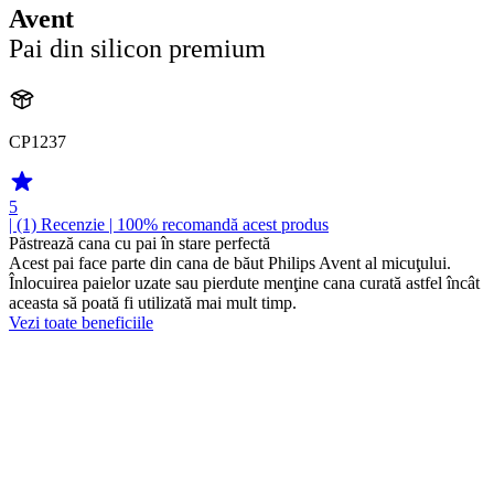
Avent
Pai din silicon premium
CP1237
5
| (1)
Recenzie
| 100% recomandă acest produs
Păstrează cana cu pai în stare perfectă
Acest pai face parte din cana de băut Philips Avent al micuţului.
Înlocuirea paielor uzate sau pierdute menţine cana curată astfel încât
aceasta să poată fi utilizată mai mult timp.
Vezi toate beneficiile