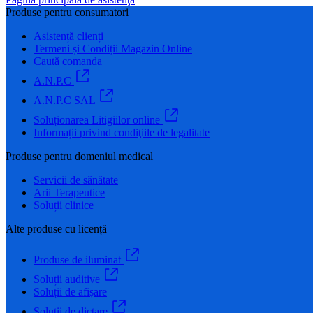
Produse pentru consumatori
Asistență clienți
Termeni și Condiții Magazin Online
Caută comanda
A.N.P.C
A.N.P.C SAL
Soluționarea Litigiilor online
Informații privind condiţiile de legalitate
Produse pentru domeniul medical
Servicii de sănătate
Arii Terapeutice
Soluții clinice
Alte produse cu licență
Produse de iluminat
Soluții auditive
Soluții de afișare
Soluții de dictare