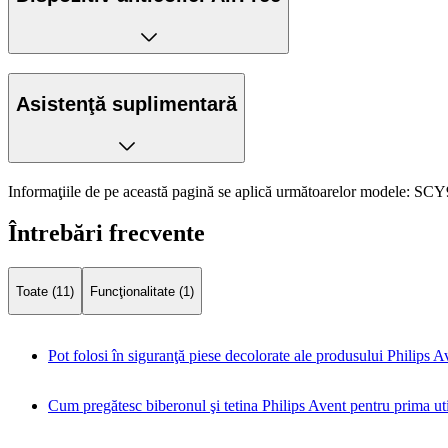
Asistenţă suplimentară
Informaţiile de pe această pagină se aplică următoarelor modele:
SCY9
Întrebări frecvente
Toate (11)
Funcţionalitate (1)
Pot folosi în siguranţă piese decolorate ale produsului Philips A
Cum pregătesc biberonul şi tetina Philips Avent pentru prima uti