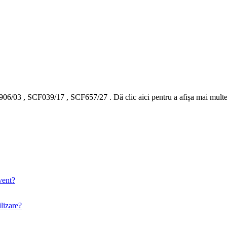
06/03
,
SCF039/17
,
SCF657/27
.
Dă clic aici pentru a afișa mai mul
vent?
lizare?