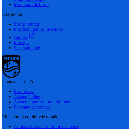
Monitoare de birou
Despre noi
Știri și noutăți
Informaţii pentru investitori
Cariere
Inovație
Sustenabilitate
Contact asistență
Explorează
Asistență clienți
Asistență pentru domeniul medical
Persoane de contact
Fii la curent cu ultimele noutăţi
Abonează-te pentru oferte exclusive