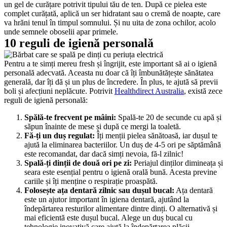
un gel de curățare potrivit tipului tău de ten. După ce pielea este 
complet curățată, aplică un ser hidratant sau o cremă de noapte, care 
va hrăni tenul în timpul somnului. Și nu uita de zona ochilor, acolo 
unde semnele oboselii apar primele.
10 reguli de igienă personală
Pentru a te simți mereu fresh și îngrijit, este important să ai o igienă 
personală adecvată. Aceasta nu doar că îți îmbunătățește sănătatea 
generală, dar îți dă și un plus de încredere. În plus, te ajută să previi 
boli și afecțiuni neplăcute. Potrivit 
Healthdirect Australia
, există zece 
reguli de igienă personală:
Spălă-te frecvent pe mâini:
 Spală-te 20 de secunde cu apă și 
săpun înainte de mese și după ce mergi la toaletă.
Fă-ți un duș regulat:
 Îți menții pielea sănătoasă, iar dușul te 
ajută la eliminarea bacteriilor. Un duș de 4-5 ori pe săptămână 
este recomandat, dar dacă simți nevoia, fă-l zilnic!
Spală-ți dinții de două ori pe zi:
 Periajul dinților dimineața și 
seara este esențial pentru o igienă orală bună. Acesta previne 
cariile și îți menține o respirație proaspătă.
Folosește ața dentară zilnic sau dușul bucal:
 Ața dentară 
este un ajutor important în igiena dentară, ajutând la 
îndepărtarea resturilor alimentare dintre dinți. O alternativă și 
mai eficientă este dușul bucal. Alege un duș bucal cu 
tehnologie inovativă care ajută la îndepărtarea plăcii 