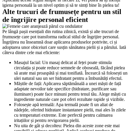
igiena personală la un nivel optim și să te simți bine în pielea ta!
Alte trucuri de frumusețe pentru un stil 
de îngrijire personal eficient
Pe lângă pașii esențiali din rutina zilnică, există și alte trucuri de 
frumusețe care pot transforma radical stilul de îngrijire personal. 
Îngrijirea nu înseamnă doar aplicarea produselor potrivite, ci și 
adoptarea unor obiceiuri care susțin sănătatea pielii și a părului. Iată 
câteva dintre cele mai eficiente:
Masajul facial: Un masaj delicat al feței poate stimula 
circulația și poate reduce semnele de oboseală, făcând pielea 
să arate mai proaspătă și mai tonifiată. Încearcă să folosești un 
ulei natural sau un ser hidratant pentru a îmbunătăți efectul.
Măștile de față: Aplicarea săptămânală a unei măști de față 
adaptate nevoilor tale specifice (hidratare, purificare sau 
iluminare) poate face minuni pentru tenul tău. Alege măști cu 
ingrediente naturale care pot oferi rezultate rapide și vizibile.
Folosește apă termală: Apa termală poate fi un aliat de 
nădejde, oferind hidratare instantanee pielii, mai ales în zilele 
cu temperaturi extreme. Este perfectă pentru calmarea 
iritațiilor și pentru revigorarea pielii.
Nu uita de gât și decolteu: Pielea din aceste zone este mai 
sensibilă și adesea neglijată. Aplică aceleași produse de 