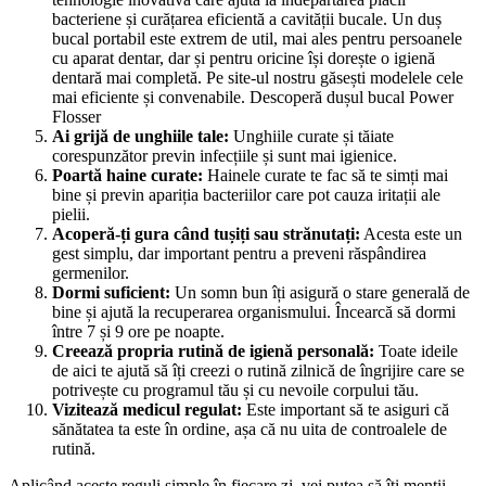
bacteriene și curățarea eficientă a cavității bucale. Un duș 
bucal portabil este extrem de util, mai ales pentru persoanele 
cu aparat dentar, dar și pentru oricine își dorește o igienă 
dentară mai completă. Pe site-ul nostru găsești modelele cele 
mai eficiente și convenabile. Descoperă dușul bucal Power 
Flosser
Ai grijă de unghiile tale:
 Unghiile curate și tăiate 
corespunzător previn infecțiile și sunt mai igienice.
Poartă haine curate:
 Hainele curate te fac să te simți mai 
bine și previn apariția bacteriilor care pot cauza iritații ale 
pielii.
Acoperă-ți gura când tușiți sau strănutați:
 Acesta este un 
gest simplu, dar important pentru a preveni răspândirea 
germenilor.
Dormi suficient: 
Un somn bun îți asigură o stare generală de 
bine și ajută la recuperarea organismului. Încearcă să dormi 
între 7 și 9 ore pe noapte.
Creează propria rutină de igienă personală:
 Toate ideile 
de aici te ajută să îți creezi o rutină zilnică de îngrijire care se 
potrivește cu programul tău și cu nevoile corpului tău.
Vizitează medicul regulat:
 Este important să te asiguri că 
sănătatea ta este în ordine, așa că nu uita de controalele de 
rutină.
Aplicând aceste reguli simple în fiecare zi, vei putea să îți menții 