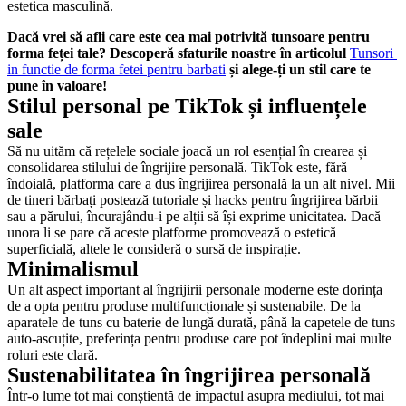
estetica masculină.
Dacă vrei să afli care este cea mai potrivită tunsoare pentru 
forma feței tale? Descoperă sfaturile noastre în articolul 
Tunsori 
in functie de forma fetei pentru barbati
 și alege-ți un stil care te 
pune în valoare!
Stilul personal pe TikTok și influențele 
sale
Să nu uităm că rețelele sociale joacă un rol esențial în crearea și 
consolidarea stilului de îngrijire personală. TikTok este, fără 
îndoială, platforma care a dus îngrijirea personală la un alt nivel. Mii 
de tineri bărbați postează tutoriale și hacks pentru îngrijirea bărbii 
sau a părului, încurajându-i pe alții să își exprime unicitatea. Dacă 
unora li se pare că aceste platforme promovează o estetică 
superficială, altele le consideră o sursă de inspirație.
Minimalismul
Un alt aspect important al îngrijirii personale moderne este dorința 
de a opta pentru produse multifuncționale și sustenabile. De la 
aparatele de tuns cu baterie de lungă durată, până la capetele de tuns 
auto-ascuțite, preferința pentru produse care pot îndeplini mai multe 
roluri este clară.
Sustenabilitatea în îngrijirea personală
Într-o lume tot mai conștientă de impactul asupra mediului, tot mai 