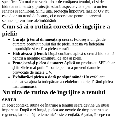
specifice. Nu mai este vorba doar de curățarea tenului, ci și de 
hidratarea intensă și protecția solară, aspecte vitale pentru un ten 
sănătos și echilibrat. Și nu uita, protecția împotriva razelor UV nu 
este doar un trend de beauty, ci o necesitate pentru a preveni 
semnele premature ale îmbătrânirii.
Cum să ai o rutină corectă de îngrijire a 
pielii:
Curăță-ți tenul dimineața și seara:
 Folosește un gel de 
curățare potrivit tipului tău de piele. Acesta va îndepărta 
impuritățile și va lăsa pielea curată. 
Hidratează-ți tenul:
 După curățare, aplică o cremă hidratantă 
pentru a menține echilibrul de apă al pielii.
Protejează-ți pielea de soare:
 Aplică un produs cu SPF chiar 
și în zilele mai puțin însorite pentru a preveni daunele 
provocate de razele UV.
Exfoliază-ți pielea o dată pe săptămână:
 Un exfoliant 
delicat va ajuta la îndepărtarea celulelor moarte, lăsând pielea 
mai luminoasă.
Nu uita de rutina de îngrijire a tenului 
seara
În acest context, rutina de îngrijire a tenului seara devine un ritual 
important. După o zi lungă, pielea are nevoie de timp pentru a se 
regenera, iar o curățare temeinică este esențială. Așadar, începe cu 