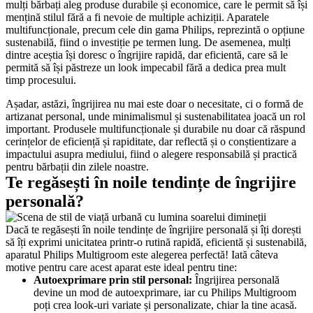
mulți bărbați aleg produse durabile și economice, care le permit să își 
mențină stilul fără a fi nevoie de multiple achiziții. Aparatele 
multifuncționale, precum cele din gama Philips, reprezintă o opțiune 
sustenabilă, fiind o investiție pe termen lung. De asemenea, mulți 
dintre aceștia își doresc o îngrijire rapidă, dar eficientă, care să le 
permită să își păstreze un look impecabil fără a dedica prea mult 
timp procesului.
Așadar, astăzi, îngrijirea nu mai este doar o necesitate, ci o formă de 
artizanat personal, unde minimalismul și sustenabilitatea joacă un rol 
important. Produsele multifuncționale și durabile nu doar că răspund 
cerințelor de eficiență și rapiditate, dar reflectă și o conștientizare a 
impactului asupra mediului, fiind o alegere responsabilă și practică 
pentru bărbații din zilele noastre.
Te regăsești în noile tendințe de îngrijire 
personală?
Dacă te regăsești în noile tendințe de îngrijire personală și îți dorești 
să îți exprimi unicitatea printr-o rutină rapidă, eficientă și sustenabilă, 
aparatul Philips Multigroom este alegerea perfectă! Iată câteva 
motive pentru care acest aparat este ideal pentru tine:
Autoexprimare prin stil personal: 
Îngrijirea personală 
devine un mod de autoexprimare, iar cu Philips Multigroom 
poți crea look-uri variate și personalizate, chiar la tine acasă.