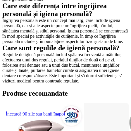
Care este diferența între îngrijirea 
personală și igiena personală?
Îngrijirea personală este un concept mai larg, care include igiena 
personală, dar și alte aspecte precum îngrijirea pielii, părului, 
sănătatea mentală și stilul personal. Igiena personală se concentrează 
în mod special pe activitățile de curățenie, în timp ce îngrijirea 
personală include și îmbunătățirea aspectului fizic și stării de bine.
Care sunt regulile de igienă personală?
Regulile de igienă personală includ spălarea frecventă a mâinilor, 
efectuarea unui duș regulat, periajul dinților de două ori pe zi, 
folosirea aței dentare sau a unui duș bucal, menținerea unghiilor 
curate și tăiate, purtarea hainelor curate și asigurarea unei igiene 
dentare corespunzătoare. Este important și să dormi suficient și să 
vizitezi medicul pentru controale regulate. 
Produse recomandate
Încearcă 90 zile sau banii înapoi