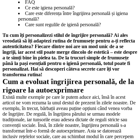
FAQ
Ce este igiena personală?
Care este diferența între îngrijirea personală și igiena
personală?
Care sunt regulile de igienă personală?
Tu cum îți personalizezi stilul de îngrijire personală? Ai ales 
vreodată să îți adaptezi rutina de frumusețe pentru a-ți reflecta 
autenticitatea? Fiecare dintre noi are un mod unic de a se 
îngriji, iar acest stil poate merge dincolo de estetică – este despre 
a te simți bine în pielea ta. De la trucuri simple de frumusețe 
până la pași esențiali pentru o igienă personală, totul poate fi 
personalizat. Hai să descoperi câteva secrete care îți vor 
transforma rutina!
Cum a evoluat îngrijirea personală, de la 
rigoare la autoexprimare
Există multe exemple pe care le putem aduce aici, însă în acest 
articol ne vom rezuma la unul destul de prezent în zilele noastre. De 
exemplu, în trecut, bărbații aveau puține opțiuni când venea vorba 
de îngrijire. De regulă, în îngrijirea părului se urmau modele 
tradiționale, iar tunsorile erau adesea dictate de reguli stricte sau 
convenții sociale. Însă, în zilele noastre, îngrijirea personală s-a 
transformat într-o formă de autoexprimare. Asta se datorează 
inclusiv rețelelor sociale, care au schimbat modul în care percepem 