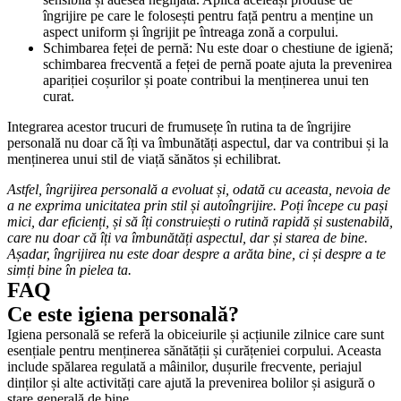
îngrijire pe care le folosești pentru față pentru a menține un 
aspect uniform și îngrijit pe întreaga zonă a corpului.
Schimbarea feței de pernă: Nu este doar o chestiune de igienă; 
schimbarea frecventă a feței de pernă poate ajuta la prevenirea 
apariției coșurilor și poate contribui la menținerea unui ten 
curat.
Integrarea acestor trucuri de frumusețe în rutina ta de îngrijire 
personală nu doar că îți va îmbunătăți aspectul, dar va contribui și la 
menținerea unui stil de viață sănătos și echilibrat.
Astfel, îngrijirea personală a evoluat și, odată cu aceasta, nevoia de 
a ne exprima unicitatea prin stil și autoîngrijire. Poți începe cu pași 
mici, dar eficienți, și să îți construiești o rutină rapidă și sustenabilă, 
care nu doar că îți va îmbunătăți aspectul, dar și starea de bine. 
Așadar, îngrijirea nu este doar despre a arăta bine, ci și despre a te 
simți bine în pielea ta.
FAQ
Ce este igiena personală?
Igiena personală se referă la obiceiurile și acțiunile zilnice care sunt 
esențiale pentru menținerea sănătății și curățeniei corpului. Aceasta 
include spălarea regulată a mâinilor, dușurile frecvente, periajul 
dinților și alte activități care ajută la prevenirea bolilor și asigură o 
stare generală de bine.