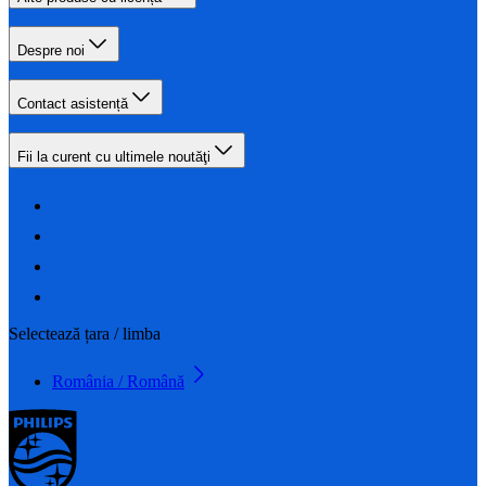
Despre noi
Contact asistență
Fii la curent cu ultimele noutăţi
Selectează țara / limba
România / Română