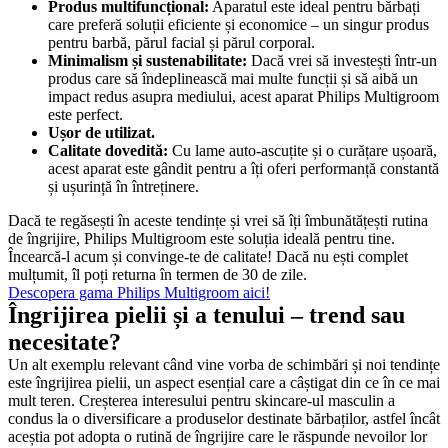
Produs multifuncțional:
 Aparatul este ideal pentru bărbați 
care preferă soluții eficiente și economice – un singur produs 
pentru barbă, părul facial și părul corporal.
Minimalism și sustenabilitate:
 Dacă vrei să investești într-un 
produs care să îndeplinească mai multe funcții și să aibă un 
impact redus asupra mediului, acest aparat Philips Multigroom 
este perfect.
Ușor de utilizat.
Calitate dovedită:
 Cu lame auto-ascuțite și o curățare ușoară, 
acest aparat este gândit pentru a îți oferi performanță constantă 
și ușurință în întreținere.
Dacă te regăsești în aceste tendințe și vrei să îți îmbunătățești rutina 
de îngrijire, Philips Multigroom este soluția ideală pentru tine. 
Încearcă-l acum și convinge-te de calitate! Dacă nu ești complet 
mulțumit, îl poți returna în termen de 30 de zile.
Descopera gama Philips Multigroom aici!
Îngrijirea pielii și a tenului – trend sau 
necesitate?
Un alt exemplu relevant când vine vorba de schimbări și noi tendințe 
este îngrijirea pielii, un aspect esențial care a câștigat din ce în ce mai 
mult teren. Creșterea interesului pentru skincare-ul masculin a 
condus la o diversificare a produselor destinate bărbaților, astfel încât 
aceștia pot adopta o rutină de îngrijire care le răspunde nevoilor lor 