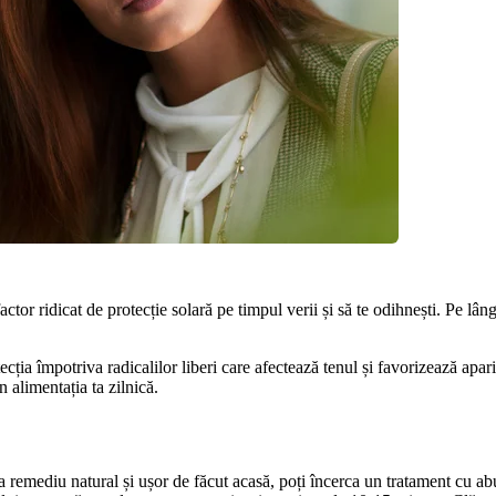
actor ridicat de protecție solară pe timpul verii și să te odihnești. Pe lâng
cția împotriva radicalilor liberi care afectează tenul și favorizează apariț
 alimentația ta zilnică.
 remediu natural și ușor de făcut acasă, poți încerca un tratament cu aburi