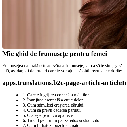
Mic ghid de frumusețe pentru femei
Frumusețea naturală este adevărata frumusețe, iar ca să te simți și să arăț
Iată, așadar, 20 de trucuri care te vor ajuta să obții rezultatele dorite:
apps.translations.b2c-page-article-article
1. Care e îngrijirea corectă a mâinilor
2. Îngrijirea esențială a cuticulelor
3. Cum stimulezi creșterea părului
4. Cum să previi căderea părului
5. Clătește părul cu apă rece
6. Trucul pentru un păr sănătos și strălucitor
7. Cum hidratezi buzele crăpate