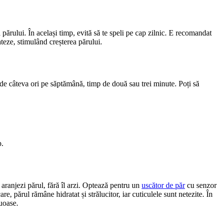
 părului. În același timp, evită să te speli pe cap zilnic. E recomandat 
ateze, stimulând creșterea părului.
 de câteva ori pe săptămână, timp de două sau trei minute. Poți să 
p.
aranjezi părul, fără îl arzi. Optează pentru un 
uscător de păr
 cu senzor 
, părul rămâne hidratat și strălucitor, iar cuticulele sunt netezite. În 
uoase.