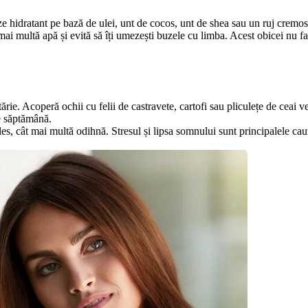
e hidratant pe bază de ulei, unt de cocos, unt de shea sau un ruj cremos, 
ai multă apă și evită să îți umezești buzele cu limba. Acest obicei nu face
rie. Acoperă ochii cu felii de castravete, cartofi sau pliculețe de ceai ver
e săptămână.
eles, cât mai multă odihnă. Stresul și lipsa somnului sunt principalele cau