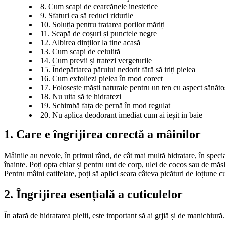
8. Cum scapi de cearcănele inestetice
9. Sfaturi ca să reduci ridurile
10. Soluția pentru tratarea porilor măriți
11. Scapă de coșuri și punctele negre
12. Albirea dinților la tine acasă
13. Cum scapi de celulită
14. Cum previi și tratezi vergeturile
15. Îndepărtarea părului nedorit fără să iriți pielea
16. Cum exfoliezi pielea în mod corect
17. Folosește măști naturale pentru un ten cu aspect sănăto
18. Nu uita să te hidratezi
19. Schimbă fața de pernă în mod regulat
20. Nu aplica deodorant imediat cum ai ieșit in baie
1. Care e îngrijirea corectă a mâinilor
Mâinile au nevoie, în primul rând, de cât mai multă hidratare, în special
înainte. Poți opta chiar și pentru unt de corp, ulei de cocos sau de măs
Pentru mâini catifelate, poți să aplici seara câteva picături de loțiune 
2. Îngrijirea esențială a cuticulelor
În afară de hidratarea pielii, este important să ai grjiă și de manichiură.