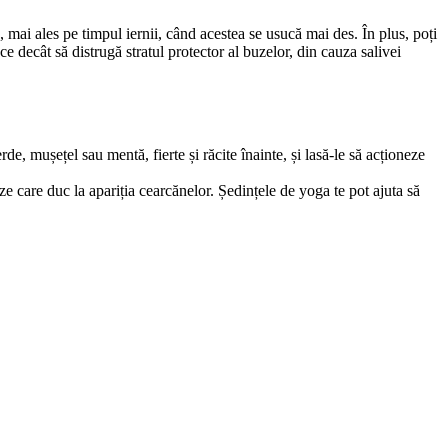
mai ales pe timpul iernii, când acestea se usucă mai des. În plus, poți 
 decât să distrugă stratul protector al buzelor, din cauza salivei 
de, mușețel sau mentă, fierte și răcite înainte, și lasă-le să acționeze 
ze care duc la apariția cearcănelor. Ședințele de yoga te pot ajuta să 