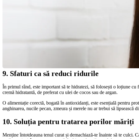
9. Sfaturi ca să reduci ridurile 
În primul rând, este important să te hidratezi, să folosești o loțiune cu f
cremă hidratantă, de preferat cu ulei de cocos sau de argan.
O alimentație corectă, bogată în antioxidanți, este esențială pentru prote
anghinarea, nucile pecan, zmeura și merele nu ar trebui să lipsească din
10. Soluția pentru tratarea porilor măriți
Menține întotdeauna tenul curat și demachiază-te înainte să te culci. Ca