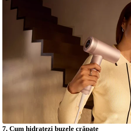
7. Cum hidratezi buzele crăpate 