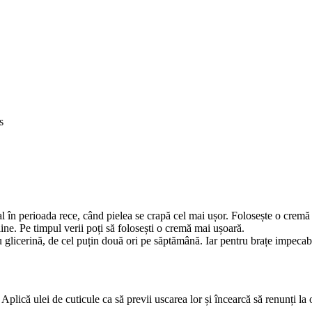
s
 în perioada rece, când pielea se crapă cel mai ușor. Folosește o cremă hi
line. Pe timpul verii poți să folosești o cremă mai ușoară.
cu glicerină, de cel puțin două ori pe săptămână. Iar pentru brațe impecabi
 Aplică ulei de cuticule ca să previi uscarea lor și încearcă să renunți la 