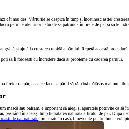
zi cât mai des. Vârfurile se despică în timp și încetinesc astfel creșterea
ucru permite uleiurilor naturale să pătrundă în firele de păr și să le hidr
sangvină și ajută la creșterea rapidă a părului. Repetă această procedură
 poți să îl folosești cu încredere dacă ai probleme cu căderea părului.
cina firelor de păr, ceea ce face ca părul să rămână mătăsos mai mult tim
or
m mască sau balsam, e important să alegi și aparatele potrivite ca să îți 
, păstrând în același timp hidratarea naturală a firului de păr. După uscare
e masti de par naturale
, preparate în casă, binevenite pentru bucle volupt