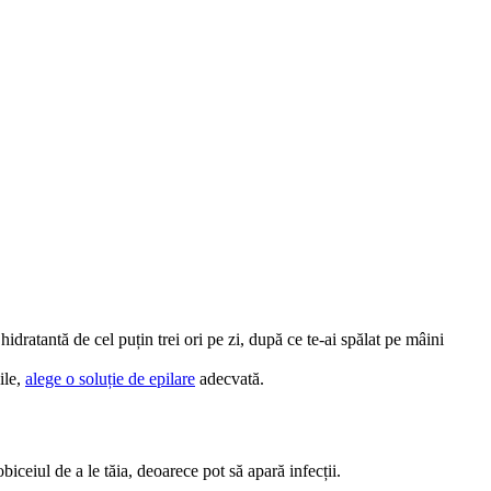
dratantă de cel puțin trei ori pe zi, după ce te-ai spălat pe mâini 
le, 
alege o soluție de epilare
 adecvată.
obiceiul de a le tăia, deoarece pot să apară infecții.