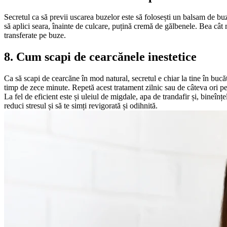
Secretul ca să previi uscarea buzelor este să folosești un balsam de buz
să aplici seara, înainte de culcare, puțină cremă de gălbenele. Bea cât m
transferate pe buze.
8. Cum scapi de cearcănele inestetice
Ca să scapi de cearcăne în mod natural, secretul e chiar la tine în bucătă
timp de zece minute. Repetă acest tratament zilnic sau de câteva ori p
La fel de eficient este și uleiul de migdale, apa de trandafir și, bineînț
reduci stresul și să te simți revigorată și odihnită.