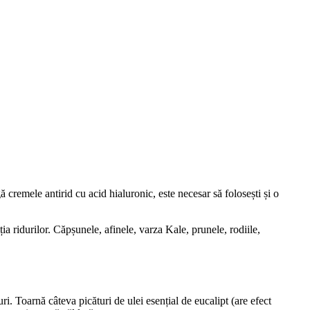
ă cremele antirid cu acid hialuronic, este necesar să folosești și o 
ia ridurilor. Căpșunele, afinele, varza Kale, prunele, rodiile, 
. Toarnă câteva picături de ulei esențial de eucalipt (are efect 