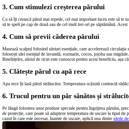
3. Cum stimulezi creșterea părului
Ca să îți crească părul mai repede, cel mai important lucru este să te tun
să te speli pe cap de două sau de cel mult trei ori pe săptămână. Acest l
4. Cum să previi căderea părului
Masează scalpul folosind uleiuri esențiale, care accelerează circulația 
folosești ulei esențial de lavandă, rozmarin, cocos, jojoba sau migdale.
Bineînțeles, uleiul de ricin este cunoscut pentru acest beneficiu, așa că
5. Clătește părul cu apă rece
Apa rece îți lasă părul strălucitor. Temperatura scăzută contractă rădă
6. Trucul pentru un păr sănătos și strălucit
Pe lângă folosirea unor produse speciale pentru îngrijirea părului, precu
de protecție, care poate să adapteze temperatura de uscare la tipul de păr
cazul în care este necesar, înainte de uscare, aplică una dintre 
ideile d