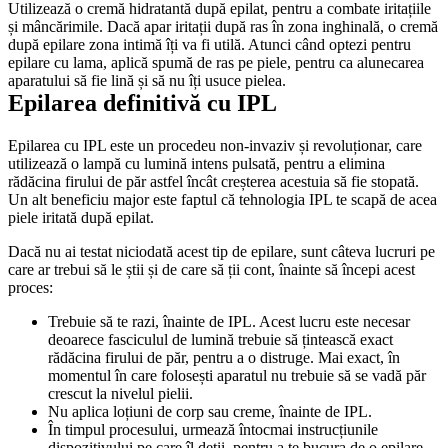
Utilizează o cremă hidratantă după epilat, pentru a combate iritațiile 
și mâncărimile. Dacă apar iritații după ras în zona inghinală, o cremă 
după epilare zona intimă îți va fi utilă. Atunci când optezi pentru 
epilare cu lama, aplică spumă de ras pe piele, pentru ca alunecarea 
aparatului să fie lină și să nu îți usuce pielea. 
Epilarea definitivă cu IPL
Epilarea cu IPL este un procedeu non-invaziv și revoluționar, care 
utilizează o lampă cu lumină intens pulsată, pentru a elimina 
rădăcina firului de păr astfel încât creșterea acestuia să fie stopată. 
Un alt beneficiu major este faptul că tehnologia IPL te scapă de acea 
piele iritată după epilat.
Dacă nu ai testat niciodată acest tip de epilare, sunt câteva lucruri pe 
care ar trebui să le știi și de care să ții cont, înainte să începi acest 
proces:
Trebuie să te razi, înainte de IPL. Acest lucru este necesar 
deoarece fasciculul de lumină trebuie să țintească exact 
rădăcina firului de păr, pentru a o distruge. Mai exact, în 
momentul în care folosești aparatul nu trebuie să se vadă păr 
crescut la nivelul pielii. 
Nu aplica loțiuni de corp sau creme, înainte de IPL. 
În timpul procesului, urmează întocmai instrucțiunile 
dispozitivului pe care îl deții, pentru a te bucura de o epilare 