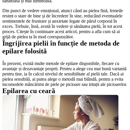
sănătoasă și mai luminoasă.
Din punct de vedere emoțional, atunci când au pielea fină, femeile 
resimt o stare de bine și de încredere în sine, reducând eventualele 
sentimentele de frustrare și anxietate legate de părul corporal în 
exces. Trebuie, însă, avută în vedere și sănătatea pielii, în tot acest 
proces. Citește în continuare acest articol, pentru a afla cum să ai 
grijă de pielea ta în mod corespunzător.
Îngrijirea pielii în funcție de metoda de 
epilare folosită
În prezent, există multe metode de epilare disponibile, fiecare cu 
avantaje și dezavantaje proprii. Pentru a alege cea mai bună variantă 
pentru tine, ia în calcul nivelul de sensibilitate al pielii tale. Dacă ai 
pielea sensibilă, ai putea alege o metodǎ mai blândǎ, pentru a evita 
incomodele mâncărimi de piele pe picioare sau iritații ale picioarelor.
Epilarea cu ceară