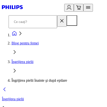
Blog pentru femei
Îngrijirea pielii
Îngrijirea pielii înainte şi după epilare
Îngrijirea pielii