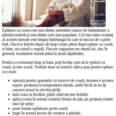
Epilarea cu ceara este una dintre metodele clasice de îndepărtare a 
părului nedorit și una dintre cele mai populare. Cel mai mare avantaj 
al acestei metode este timpul îndelungat în care te bucuri de o piele 
fină. Dacă te întrebi după cât timp crește părul după epilare cu ceară, 
ei bine, nu există o regulă. Fiecare organism are ritmul lui, dar, în 
general, rezultatele rezistă până la două săptămâni.
Pentru a economisi timp și bani, poți învăța cum să te epilezi cu 
ceară, la tine acasă. Trebuie doar să urmezi câțiva pași pentru epilare 
cu ceară:
optează pentru aparatele cu rezerve de ceară, deoarece acestea 
topesc produsul la temperatura ideală, astfel încât să nu îți 
cauzezi arsuri la nivelul pielii;
lasă ceara la încălzit, până când devine lichidă; 
aplica ceara în sensul creșterii firului de păr, pe porțiuni relativ 
mici de piele; 
pune banda epilatoare peste ceară; 
trage în sensul invers de creștere a părului. 