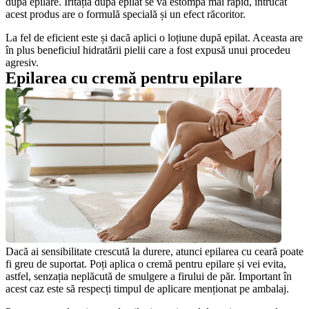
după epilare. Iritația după epilat se va estompa mai rapid, întrucât 
acest produs are o formulă specială și un efect răcoritor.
La fel de eficient este și dacă aplici o loțiune după epilat. Aceasta are 
în plus beneficiul hidratării pielii care a fost expusă unui procedeu 
agresiv.
Epilarea cu cremă pentru epilare
Dacă ai sensibilitate crescută la durere, atunci epilarea cu ceară poate 
fi greu de suportat. Poți aplica o cremă pentru epilare și vei evita, 
astfel, senzația neplăcută de smulgere a firului de păr. Important în 
acest caz este să respecți timpul de aplicare menționat pe ambalaj.