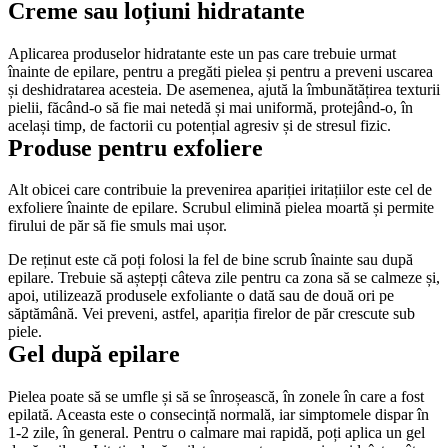
Creme sau loțiuni hidratante
Aplicarea produselor hidratante este un pas care trebuie urmat 
înainte de epilare, pentru a pregăti pielea și pentru a preveni uscarea 
și deshidratarea acesteia. De asemenea, ajută la îmbunătățirea texturii 
pielii, făcând-o să fie mai netedă și mai uniformă, protejând-o, în 
același timp, de factorii cu potențial agresiv și de stresul fizic. 
Produse pentru exfoliere
Alt obicei care contribuie la prevenirea apariției iritațiilor este cel de 
exfoliere înainte de epilare. Scrubul elimină pielea moartă și permite 
firului de păr să fie smuls mai ușor.
De reținut este că poți folosi la fel de bine scrub înainte sau după 
epilare. Trebuie să aștepți câteva zile pentru ca zona să se calmeze și, 
apoi, utilizează produsele exfoliante o dată sau de două ori pe 
săptămână. Vei preveni, astfel, apariția firelor de păr crescute sub 
piele. 
Gel după epilare
Pielea poate să se umfle și să se înroșească, în zonele în care a fost 
epilată. Aceasta este o consecință normală, iar simptomele dispar în 
1-2 zile, în general. Pentru o calmare mai rapidă, poți aplica un gel 