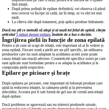
fără iritații. 
După prima ședință de epilare definitivă, vei observa că părul 
nou crescut va începe să cadă, iar în timp, se va rări tot mai 
mult. 
La câteva zile după tratament, poți aplica produse hidratante. 
Dacă nu știi ce metodă să alegi și ai auzit tot felul de opinii, citește 
articolul 
5 mituri despre epilare
, înainte de a lua o decizie.
Îngrijirea pielii în funcție de zona epilată
Pentru a ști cum să scapi de iritații, este important să ai în vedere și 
zona epilată. Fiecare zonă a pielii are un pH specific, iar utilizarea 
produselor care nu sunt adaptate la aciditatea acelei zone poate 
cauza iritații sau reacții adverse. Cosmeticele specifice zonei pe care 
sunt aplicate sunt formulate pentru a se adapta la aciditatea și la 
compoziția pielii respective.
Epilare pe picioare și brațe
După epilarea pe picioare, este important să folosești produse care 
ajută la reducerea iritației, la calmarea pielii și la prevenirea 
infectiilor. Acestea pot fi sub formă de gel sau de cremă anti-iritații 
după epilare.
Dacă problema se agravează sau nu tolerezi produsele uzuale, 
recomandat este să întrebi un medic dermatolog despre cum să scapi 