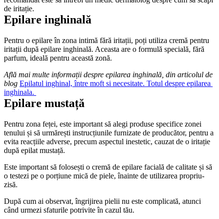
de iritație.
Epilare inghinală
Pentru o epilare în zona intimă fără iritații, poți utiliza cremă pentru 
iritații după epilare inghinală. Aceasta are o formulă specială, fără 
parfum, ideală pentru această zonă.
Află mai multe informații despre epilarea inghinală, din articolul de 
blog 
Epilatul inghinal, între moft si necesitate. Totul despre epilarea 
inghinala. 
Epilare mustață
Pentru zona feței, este important să alegi produse specifice zonei 
tenului și să urmărești instrucțiunile furnizate de producător, pentru a 
evita reacțiile adverse, precum aspectul inestetic, cauzat de o iritație 
după epilat mustață.
Este important să folosești o cremă de epilare facială de calitate și să 
o testezi pe o porțiune mică de piele, înainte de utilizarea propriu-
zisă.
După cum ai observat, îngrijirea pielii nu este complicată, atunci 
când urmezi sfaturile potrivite în cazul tău.