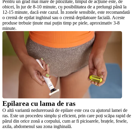
Pentru un grad mai mare de pilozitate, timpul de acțiune este, de 
obicei, în jur de 8-10 minute, cu posibilitatea de a prelungi până la 
12-15 minute, dacă este cazul. În zonele sensibile, este recomandată 
o cremă de epilat inghinal sau o cremă depilatoare facială. Aceste 
produse trebuie ținute mai puțin timp pe piele, aproximativ 3-8 
minute.
Epilarea cu lama de ras
O altă variantă nedureroasă de epilare este cea cu ajutorul lamei de 
ras. Este un procedeu simplu și eficient, prin care poți scăpa rapid de 
părul din orice zonă a corpului, cum ar fi picioarele, brațele, fesele, 
axila, abdomenul sau zona inghinală.