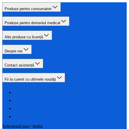
Produse pentru consumatori
Produse pentru domeniul medical
Alte produse cu licență
Despre noi
Contact asistență
Fii la curent cu ultimele noutăţi
Selectează țara / limba