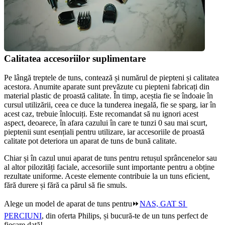
Calitatea accesoriilor suplimentare
Pe lângă treptele de tuns, contează și numărul de piepteni și calitatea 
acestora. Anumite aparate sunt prevăzute cu piepteni fabricați din 
material plastic de proastă calitate. În timp, aceștia fie se îndoaie în 
cursul utilizării, ceea ce duce la tunderea inegală, fie se sparg, iar în 
acest caz, trebuie înlocuiți. Este recomandat să nu ignori acest 
aspect, deoarece, în afara cazului în care te tunzi 0 sau mai scurt, 
pieptenii sunt esențiali pentru utilizare, iar accesoriile de proastă 
calitate pot deteriora un aparat de tuns de bună calitate.
Chiar și în cazul unui aparat de tuns pentru retușul sprâncenelor sau 
al altor pilozități faciale, accesoriile sunt importante pentru a obține 
rezultate uniforme. Aceste elemente contribuie la un tuns eficient, 
fără durere și fără ca părul să fie smuls.
Alege un model de aparat de tuns pentru⏩
NAS, GAT SI 
PERCIUNI
, din oferta Philips, și bucură-te de un tuns perfect de 
fiecare dată!