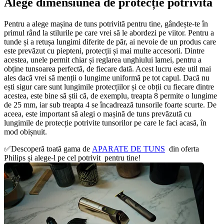
Alege dimensiunea de protecție potrivită
Pentru a alege mașina de tuns potrivită pentru tine, gândește-te în 
primul rând la stilurile pe care vrei să le abordezi pe viitor. Pentru a 
tunde și a retușa lungimi diferite de păr, ai nevoie de un produs care 
este prevăzut cu piepteni, protecții și mai multe accesorii. Dintre 
acestea, unele permit chiar și reglarea unghiului lamei, pentru a 
obține tunsoarea perfectă, de fiecare dată. Acest lucru este util mai 
ales dacă vrei să menții o lungime uniformă pe tot capul. Dacă nu 
ești sigur care sunt lungimile protecțiilor și ce obții cu fiecare dintre 
acestea, este bine să știi că, de exemplu, treapta 8 permite o lungime 
de 25 mm, iar sub treapta 4 se încadrează tunsorile foarte scurte. De 
aceea, este important să alegi o mașină de tuns prevăzută cu 
lungimile de protecție potrivite tunsorilor pe care le faci acasă, în 
mod obișnuit.
✅Descoperă toată gama de 
APARATE DE TUNS
  din oferta 
Philips și alege-l pe cel potrivit  pentru tine!