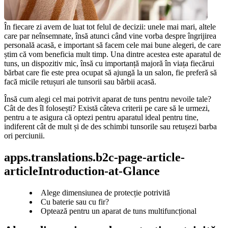
În fiecare zi avem de luat tot felul de decizii: unele mai mari, altele 
care par neînsemnate, însă atunci când vine vorba despre îngrijirea 
personală acasă, e important să facem cele mai bune alegeri, de care 
știm că vom beneficia mult timp. Una dintre acestea este aparatul de 
tuns, un dispozitiv mic, însă cu importanță majoră în viața fiecărui 
bărbat care fie este prea ocupat să ajungă la un salon, fie preferă să 
facă micile retușuri ale tunsorii sau bărbii acasă.
Însă cum alegi cel mai potrivit aparat de tuns pentru nevoile tale? 
Cât de des îl folosești? Există câteva criterii pe care să le urmezi, 
pentru a te asigura că optezi pentru aparatul ideal pentru tine, 
indiferent cât de mult și de des schimbi tunsorile sau retușezi barba 
ori perciunii.
apps.translations.b2c-page-article-
articleIntroduction-at-Glance
Alege dimensiunea de protecție potrivită
Cu baterie sau cu fir?
Optează pentru un aparat de tuns multifuncțional