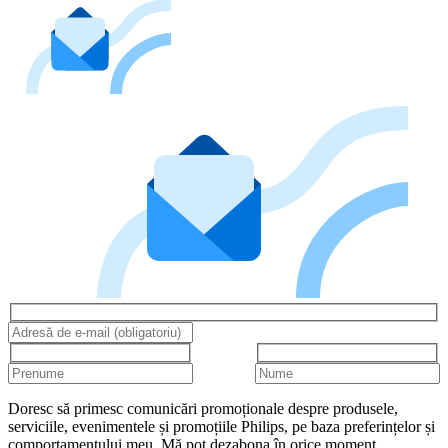
Doresc să primesc comunicări promoționale despre produsele,
serviciile, evenimentele și promoțiile Philips, pe baza preferințelor și
comportamentului meu. Mă pot dezabona în orice moment.