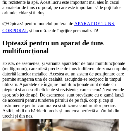
fir, rezistente la apă. Acest lucru este important mai ales în cazul 
aparatelor de tuns corporal, pe care este important să le poți folosi 
oriunde, chiar și în duș. 
👉Optează pentru modelul preferat de 
APARAT DE TUNS 
CORPORAL
 și bucură-te de îngrijire personalizată!
Optează pentru un aparat de tuns 
multifuncțional
Există, de asemenea, și varianta aparatelor de tuns multifuncționale 
(multigroom), care oferă precizie de tuns indiferent de zona corpului, 
datorită lamelor metalice. Acestea au un sistem de poziționare care 
permite atingerea una de cealaltă, ascuţindu-se reciproc în timpul 
utilizării. Aparatele de îngrijire multifuncţionale sunt dotate cu 
piepteni și accesorii eficiente și rezistente, care se curăță extrem de 
ușor, sub jet de apă. De asemenea, sunt prevăzute cu o gamă largă 
de accesorii pentru tunderea părului de pe față, corp și cap și 
instrumente pentru conturarea și stilizarea contururilor precise. 
Astfel, obții un bărbierit precis și tunderea perfectă a părului din 
urechi și din nas.