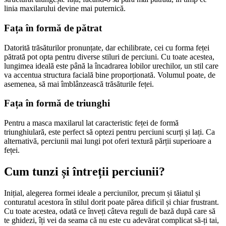
linia maxilarului devine mai puternică.
Fața în formă de pătrat
Datorită trăsăturilor pronunțate, dar echilibrate, cei cu forma feței 
pătrată pot opta pentru diverse stiluri de perciuni. Cu toate acestea, 
lungimea ideală este până la încadrarea lobilor urechilor, un stil care 
va accentua structura facială bine proporționată. Volumul poate, de 
asemenea, să mai îmblânzească trăsăturile feței.
Fața în formă de triunghi
Pentru a masca maxilarul lat caracteristic feței de formă 
triunghiulară, este perfect să optezi pentru perciuni scurți și lați. Ca 
alternativă, perciunii mai lungi pot oferi textură părții superioare a 
feței.
Cum tunzi și întreții perciunii?
Inițial, alegerea formei ideale a perciunilor, precum și tăiatul și 
conturatul acestora în stilul dorit poate părea dificil și chiar frustrant. 
Cu toate acestea, odată ce înveți câteva reguli de bază după care să 
te ghidezi, îți vei da seama că nu este cu adevărat complicat să-ți tai, 