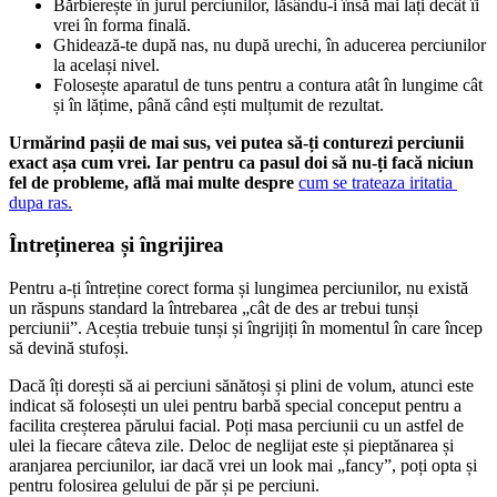
Bărbierește în jurul perciunilor, lăsându-i însă mai lați decât îi 
vrei în forma finală.
Ghidează-te după nas, nu după urechi, în aducerea perciunilor 
la același nivel.
Folosește aparatul de tuns pentru a contura atât în lungime cât 
și în lățime, până când ești mulțumit de rezultat.
Urmărind pașii de mai sus, vei putea să-ți conturezi perciunii 
exact așa cum vrei. Iar pentru ca pasul doi să nu-ți facă niciun 
fel de probleme, află mai multe despre 
cum se trateaza iritatia 
dupa ras.
Întreținerea și îngrijirea
Pentru a-ți întreține corect forma și lungimea perciunilor, nu există 
un răspuns standard la întrebarea „cât de des ar trebui tunși 
perciunii”. Aceștia trebuie tunși și îngrijiți în momentul în care încep 
să devină stufoși.
Dacă îți dorești să ai perciuni sănătoși și plini de volum, atunci este 
indicat să folosești un ulei pentru barbă special conceput pentru a 
facilita creșterea părului facial. Poți masa perciunii cu un astfel de 
ulei la fiecare câteva zile. Deloc de neglijat este și pieptănarea și 
aranjarea perciunilor, iar dacă vrei un look mai „fancy”, poți opta și 
pentru folosirea gelului de păr și pe perciuni.