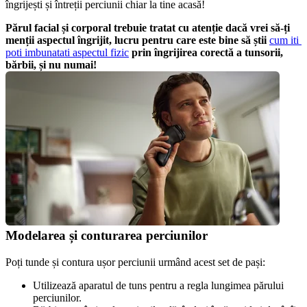
îngrijești și întreții perciunii chiar la tine acasă!
Părul facial și corporal trebuie tratat cu atenție dacă vrei să-ți 
menții aspectul îngrijit, lucru pentru care este bine să știi 
cum iti 
poti imbunatati aspectul fizic
 prin îngrijirea corectă a tunsorii, 
bărbii, și nu numai!
Modelarea și conturarea perciunilor
Poți tunde și contura ușor perciunii urmând acest set de pași:
Utilizează aparatul de tuns pentru a regla lungimea părului 
perciunilor.