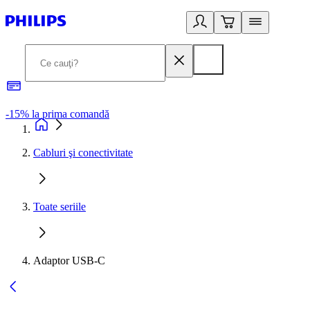
-15% la prima comandă
L
Cabluri şi conectivitate
Toate seriile
Adaptor USB-C