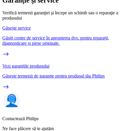
Garanţie şi service
Verifică termenii garanţiei şi începe un schimb sau o reparaţie a
produsului
Găsește service
Găsiți centre de service în apropierea dvs. pentru reparații,
diagnosticare și piese originale.
Vezi garanţiile produsului
Găseşte termenii de garanţie pentru produsul tău Philips
Contactează Philips
Ne face plăcere să te ajutăm