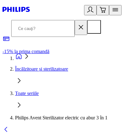
-15% la prima comandă
L
Încălzitoare şi sterilizatoare
Toate seriile
Philips Avent Sterilizator electric cu abur 3 în 1