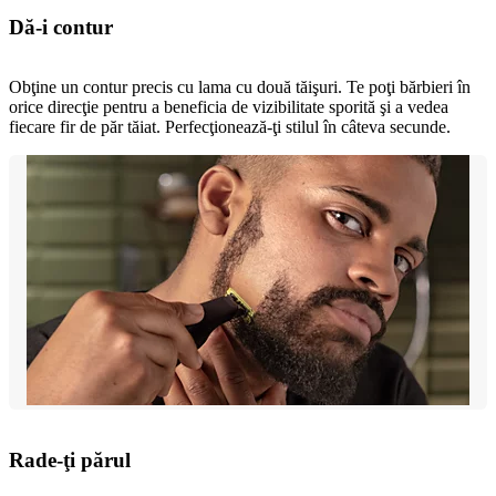
Dă-i contur
Obţine un contur precis cu lama cu două tăişuri. Te poţi bărbieri în
orice direcţie pentru a beneficia de vizibilitate sporită şi a vedea
fiecare fir de păr tăiat. Perfecţionează-ţi stilul în câteva secunde.
Rade-ţi părul