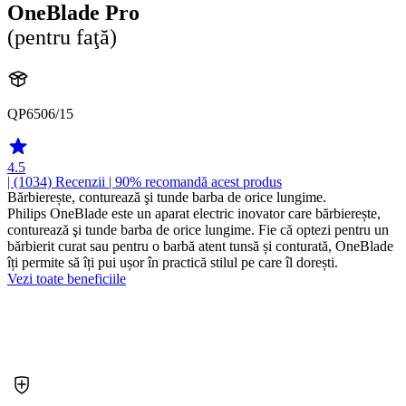
OneBlade Pro
(pentru faţă)
QP6506/15
4.5
| (1034)
Recenzii
| 90% recomandă acest produs
Bărbierește, conturează şi tunde barba de orice lungime.
Philips OneBlade este un aparat electric inovator care bărbierește,
conturează şi tunde barba de orice lungime. Fie că optezi pentru un
bărbierit curat sau pentru o barbă atent tunsă și conturată, OneBlade
îți permite să îți pui ușor în practică stilul pe care îl dorești.
Vezi toate beneficiile