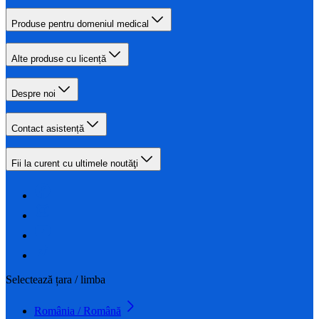
Produse pentru domeniul medical
Alte produse cu licență
Despre noi
Contact asistență
Fii la curent cu ultimele noutăţi
Selectează țara / limba
România / Română