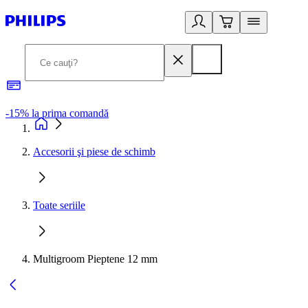
-15% la prima comandă
L
Accesorii şi piese de schimb
Toate seriile
Multigroom Pieptene 12 mm