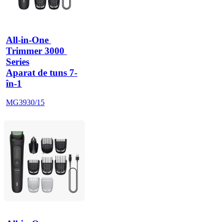
All-in-One 
Trimmer 3000 
Series
Aparat de tuns 7-
în-1
MG3930/15