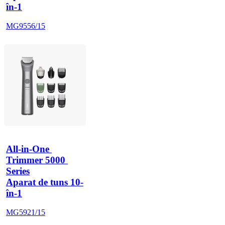
în-1
MG9556/15
All-in-One 
Trimmer 5000 
Series
Aparat de tuns 10-
în-1
MG5921/15