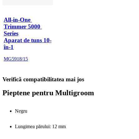
All-in-One 
Trimmer 5000 
Series
Aparat de tuns 10-
în-1
MG5918/15
Verifică compatibilitatea mai jos
Pieptene pentru Multigroom
Negru
Lungimea părului: 12 mm