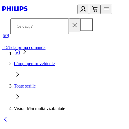
-15% la prima comandă
L
Lămpi pentru vehicule
Toate seriile
Vision Mai multă vizibilitate