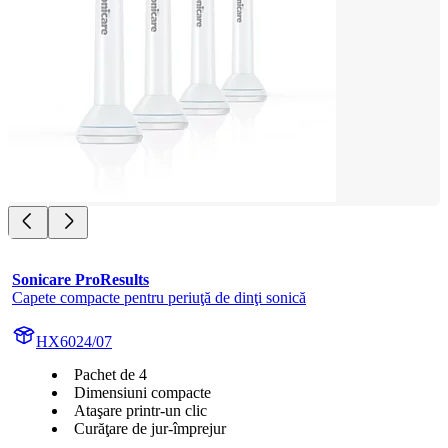
Sonicare ProResults
Capete compacte pentru periuţă de dinţi sonică
HX6024/07
Pachet de 4
Dimensiuni compacte
Ataşare printr-un clic
Curăţare de jur-împrejur