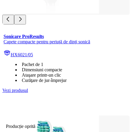
Sonicare ProResults
Capete compacte pentru periuţă de dinţi sonică
HX6021/05
Pachet de 1
Dimensiuni compacte
Ataşare printr-un clic
Curăţare de jur-împrejur
Vezi produsul
Producție oprită