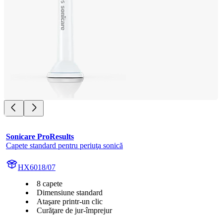
Sonicare ProResults
Capete standard pentru periuţa sonică
HX6018/07
8 capete
Dimensiune standard
Ataşare printr-un clic
Curăţare de jur-împrejur