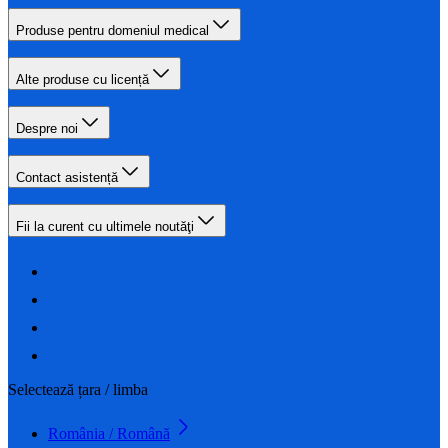
Produse pentru domeniul medical
Alte produse cu licență
Despre noi
Contact asistență
Fii la curent cu ultimele noutăţi
Selectează țara / limba
România / Română