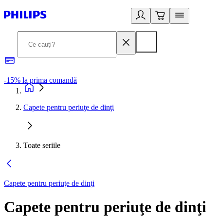
-15% la prima comandă
L
Capete pentru periuţe de dinţi
Toate seriile
Capete pentru periuţe de dinţi
Capete pentru periuţe de dinţi