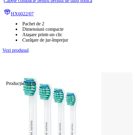
Capete compacte pentru periuţă de dinţi sonică
HX6022/07
Pachet de 2
Dimensiuni compacte
Ataşare printr-un clic
Curăţare de jur-împrejur
Vezi produsul
Producție oprită