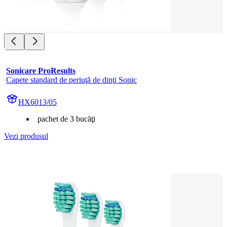
Sonicare ProResults
Capete standard de periuţă de dinţi Sonic
HX6013/05
pachet de 3 bucăţi
Vezi produsul