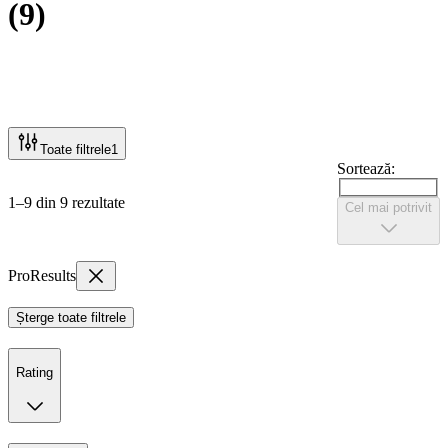
(
9
)
Toate filtrele
1
Sortează:
1–9 din 9 rezultate
Cel mai potrivit
ProResults
Șterge toate filtrele
Rating