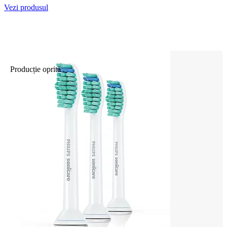
Vezi produsul
Producție oprită