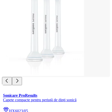
Sonicare ProResults
Capete compacte pentru periuţă de dinţi sonică
HX6023/05