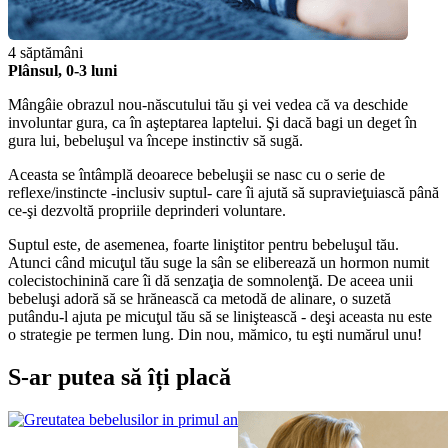
4 săptămâni
Plânsul, 0-3 luni
Mângâie obrazul nou-născutului tău şi vei vedea că va deschide 
involuntar gura, ca în aşteptarea laptelui. Şi dacă bagi un deget în 
gura lui, bebeluşul va începe instinctiv să sugă.
Aceasta se întâmplă deoarece bebeluşii se nasc cu o serie de 
reflexe/instincte -inclusiv suptul- care îi ajută să supravieţuiască până 
ce-şi dezvoltă propriile deprinderi voluntare.
Suptul este, de asemenea, foarte liniştitor pentru bebeluşul tău. 
Atunci când micuţul tău suge la sân se eliberează un hormon numit 
colecistochinină care îi dă senzaţia de somnolenţă. De aceea unii 
bebeluşi adoră să se hrănească ca metodă de alinare, o suzetă 
putându-l ajuta pe micuţul tău să se liniştească - deşi aceasta nu este 
o strategie pe termen lung. Din nou, mămico, tu eşti numărul unu!
S-ar putea să îți placă