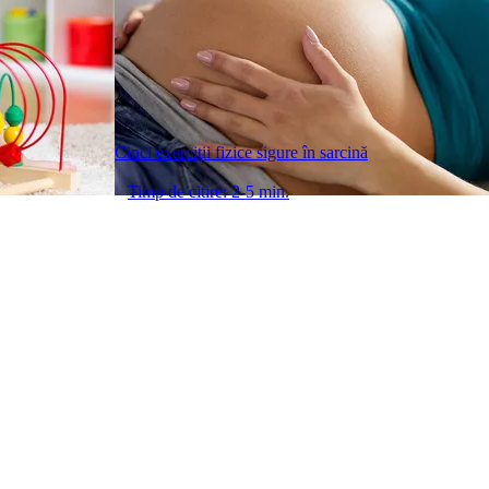
Cinci exerciţii fizice sigure în sarcină
Timp de citire: 2-5 min.