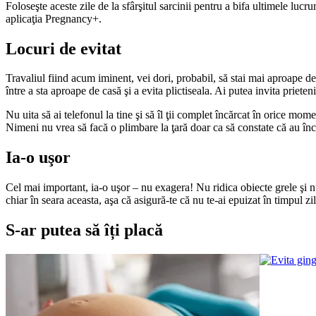
Foloseşte aceste zile de la sfârşitul sarcinii pentru a bifa ultimele lucr
aplicaţia Pregnancy+.
Locuri de evitat
Travaliul fiind acum iminent, vei dori, probabil, să stai mai aproape de 
între a sta aproape de casă şi a evita plictiseala. Ai putea invita prieten
Nu uita să ai telefonul la tine şi să îl ţii complet încărcat în orice mom
Nimeni nu vrea să facă o plimbare la ţară doar ca să constate că au înce
Ia-o uşor
Cel mai important, ia-o uşor – nu exagera! Nu ridica obiecte grele şi n
chiar în seara aceasta, aşa că asigură-te că nu te-ai epuizat în timpul zil
S-ar putea să îți placă