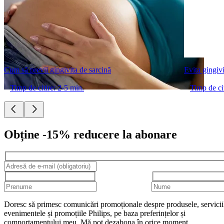
Cum să previi gingivita de sarcină
Evita gingivi
Timp de citire: 2-5 min.
Timp de cit
Obține -15% reducere la abonare
Doresc să primesc comunicări promoționale despre produsele, servicii
evenimentele și promoțiile Philips, pe baza preferințelor și
comportamentului meu. Mă pot dezabona în orice moment.