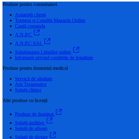
Produse pentru consumatori
Asistență clienți
Termeni și Condiții Magazin Online
Caută comanda
A.N.P.C
A.N.P.C SAL
Soluționarea Litigiilor online
Informații privind condiţiile de legalitate
Produse pentru domeniul medical
Servicii de sănătate
Arii Terapeutice
Soluții clinice
Alte produse cu licență
Produse de iluminat
Soluții auditive
Soluții de afișare
Soluții de dictare