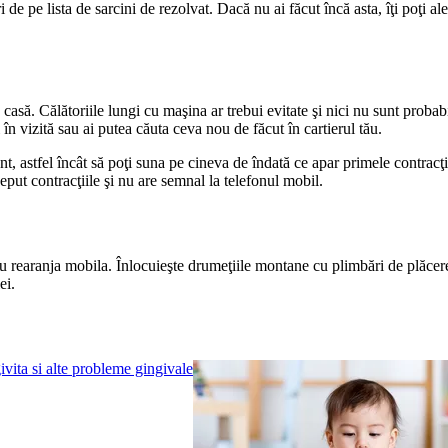
uri de pe lista de sarcini de rezolvat. Dacă nu ai făcut încă asta, îţi poţi 
casă. Călătoriile lungi cu maşina ar trebui evitate şi nici nu sunt probab
i în vizită sau ai putea căuta ceva nou de făcut în cartierul tău.
ent, astfel încât să poţi suna pe cineva de îndată ce apar primele contracţi
put contracţiile şi nu are semnal la telefonul mobil.
u rearanja mobila. Înlocuieşte drumeţiile montane cu plimbări de plăcere 
ei.