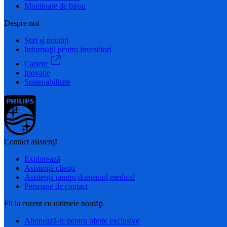
Monitoare de birou
Despre noi
Știri și noutăți
Informaţii pentru investitori
Cariere
Inovație
Sustenabilitate
Contact asistență
Explorează
Asistență clienți
Asistență pentru domeniul medical
Persoane de contact
Fii la curent cu ultimele noutăţi
Abonează-te pentru oferte exclusive