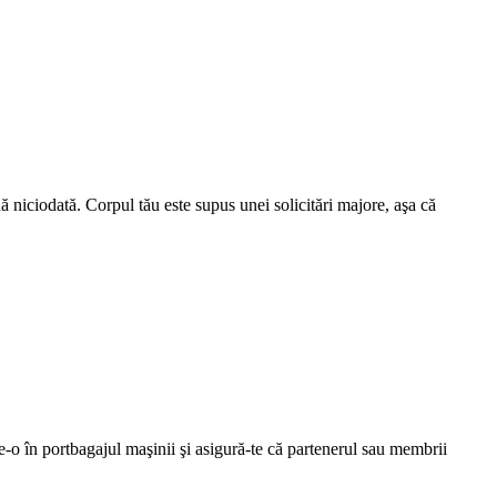
 niciodată. Corpul tău este supus unei solicitări majore, aşa că 
e-o în portbagajul maşinii şi asigură-te că partenerul sau membrii 