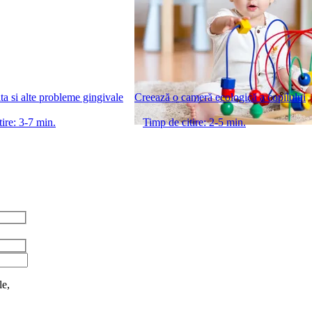
ta si alte probleme gingivale
Creează o cameră ecologică a copilului
ire: 3-7 min.
Timp de citire: 2-5 min.
le,