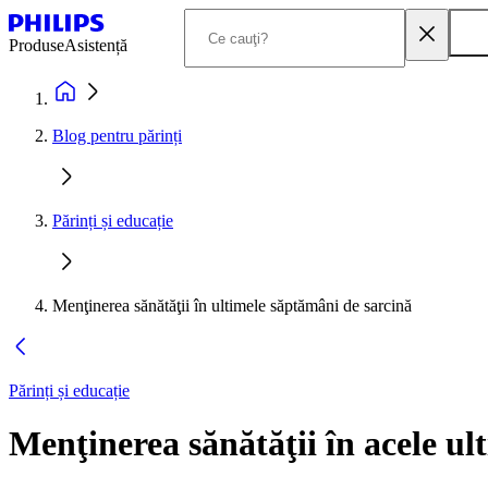
Produse
Asistență
Blog pentru părinți
Părinți și educație
Menţinerea sănătăţii în ultimele săptămâni de sarcină
Părinți și educație
Menţinerea sănătăţii în acele u