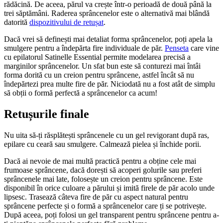
rădăcină. De aceea, părul va crește într-o perioadă de două până la 
trei săptămâni. Raderea sprâncenelor este o alternativă mai blândă 
datorită 
dispozitivului de retușat
.
Dacă vrei să definești mai detaliat forma sprâncenelor, poți apela la 
smulgere pentru a îndepărta fire individuale de păr. 
Penseta
 care vine 
cu epilatorul Satinelle Essential permite modelarea precisă a 
marginilor sprâncenelor. Un sfat bun este să conturezi mai întâi 
forma dorită cu un creion pentru sprâncene, astfel încât să nu 
îndepărtezi prea multe fire de păr. Niciodată nu a fost atât de simplu 
să obții o formă perfectă a sprâncenelor ca acum!
Retușurile finale
Nu uita să-ți răsplătești sprâncenele cu un gel revigorant după ras, 
epilare cu ceară sau smulgere. Calmează pielea și închide porii.
Dacă ai nevoie de mai multă practică pentru a obține cele mai 
frumoase sprâncene, dacă dorești să acoperi golurile sau preferi 
sprâncenele mai late, folosește un creion pentru sprâncene. Este 
disponibil în orice culoare a părului și imită firele de păr acolo unde 
lipsesc. Trasează câteva fire de păr cu aspect natural pentru 
sprâncene perfecte și o formă a sprâncenelor care ți se potrivește. 
După aceea, poți folosi un gel transparent pentru sprâncene pentru a-