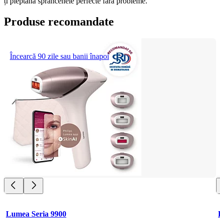
ți pieptăna sprâncenele perfecte fără probleme.
Produse recomandate
Încearcă 90 zile sau banii înapoi
Lumea Seria 9900