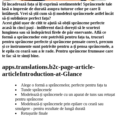
Îți încadrează fața și îți exprimă sentimentele! Sprâncenele tale 
lasă o impresie de durată asupra tuturor celor pe care îi 
întâlnești. Vrei să știi cum să-ți modelezi sprâncenele astfel încât 
să-ți sublinieze perfect fața?
Acest ghid ușor de citit te ajută să obții sprâncene perfecte 
acasă în cinci pași - indiferent dacă dorești să le scurtezi 
lungimea sau să îndepărtezi firele de păr enervante. Află ce 
formă a sprâncenelor este potrivită pentru fața ta, trucuri 
pentru sprâncene perfecte și sprâncene pensate corect, precum 
și ce instrumente sunt potrivite pentru a-ți pensa sprâncenele, a 
le epila cu ceară sau a le rade. Pentru sprâncene frumoase care 
te fac să te simți bine.
apps.translations.b2c-page-article-
articleIntroduction-at-Glance
Alege o formă a sprâncenelor, perfecte pentru fața ta
Tunde sprâncenele
Modelează-ți sprâncenele cu un aparat de tuns sau retușat
pentru sprâncene
Modelează-ți sprâncenele prin epilare cu ceară sau
smulgere - pentru rezultate de lungă durată
Retușurile finale