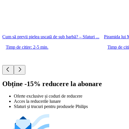
Cum să previi pielea uscată de sub barbă? – Sfaturi ...
Piramida lui 
Timp de citire: 2-5 min.
Timp de citi
Obține -15% reducere la abonare
Oferte exclusive și coduri de reducere
Acces la reducerile lunare
Sfaturi și trucuri pentru produsele Philips