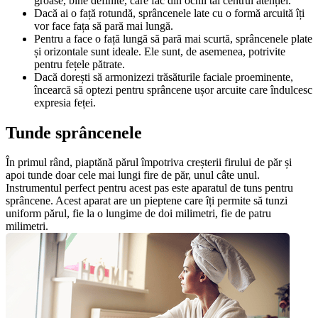
groase, bine definite, care fac din ochii tăi centrul atenției.
Dacă ai o față rotundă, sprâncenele late cu o formă arcuită îți 
vor face fața să pară mai lungă. 
Pentru a face o față lungă să pară mai scurtă, sprâncenele plate 
și orizontale sunt ideale. Ele sunt, de asemenea, potrivite 
pentru fețele pătrate.
Dacă dorești să armonizezi trăsăturile faciale proeminente, 
încearcă să optezi pentru sprâncene ușor arcuite care îndulcesc 
expresia feței.
Tunde sprâncenele
În primul rând, piaptănă părul împotriva creșterii firului de păr și 
apoi tunde doar cele mai lungi fire de păr, unul câte unul. 
Instrumentul perfect pentru acest pas este aparatul de tuns pentru 
sprâncene. Acest aparat are un pieptene care îți permite să tunzi 
uniform părul, fie la o lungime de doi milimetri, fie de patru 
milimetri.