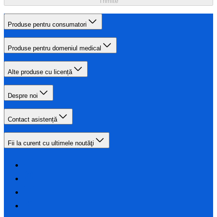
Trimite
Produse pentru consumatori
Produse pentru domeniul medical
Alte produse cu licență
Despre noi
Contact asistență
Fii la curent cu ultimele noutăţi