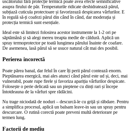
uscătorului fără protecție termică poate avea efecte semnificative 
asupra firului de păr. Temperaturile ridicate deshidratează părul, 
subțiază cuticula protectoare și favorizează despicarea vârfurilor. E 
în regulă să-ți coafezi părul din când în când, dar moderația și 
protecția termică sunt esențiale.
Ideal este să limitezi folosirea acestor instrumente la 1-2 ori pe 
săptămână și să alegi mereu treapta medie de căldură. Aplică un 
spray termoprotector pe toată lungimea părului înainte de coafare. 
De asemenea, lasă părul să se usuce natural cât mai des posibil.
Perierea incorectă
Poate părea banal, dar felul în care îți perii părul contează enorm. 
Pieptănarea energică, mai ales atunci când părul este ud și, deci, mai 
vulnerabil, poate rupe firele și favoriza apariția vârfurilor despicate. 
Folosește o perie delicată sau un pieptene cu dinți rari și începe 
întotdeauna de la vârfuri spre rădăcini.
Nu trage niciodată de noduri – descurcă-le cu grijă și răbdare. Pentru 
a simplifica procesul, aplică un balsam leave-in sau un spray pentru 
descurcare. O rutină corectă poate preveni multă deteriorare pe 
termen lung.
Factorii de mediu