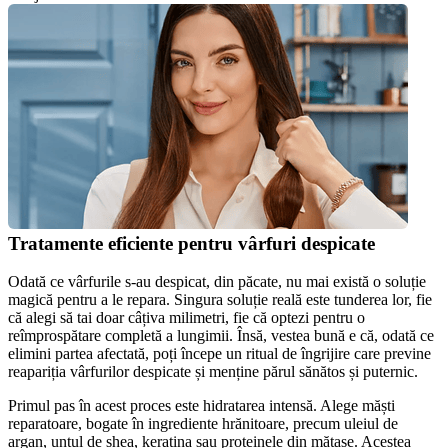
Tratamente eficiente pentru vârfuri despicate
Odată ce vârfurile s-au despicat, din păcate, nu mai există o soluție 
magică pentru a le repara. Singura soluție reală este tunderea lor, fie 
că alegi să tai doar câțiva milimetri, fie că optezi pentru o 
reîmprospătare completă a lungimii. Însă, vestea bună e că, odată ce 
elimini partea afectată, poți începe un ritual de îngrijire care previne 
reapariția vârfurilor despicate și menține părul sănătos și puternic.
Primul pas în acest proces este hidratarea intensă. Alege măști 
reparatoare, bogate în ingrediente hrănitoare, precum uleiul de 
argan, untul de shea, keratina sau proteinele din mătase. Acestea 