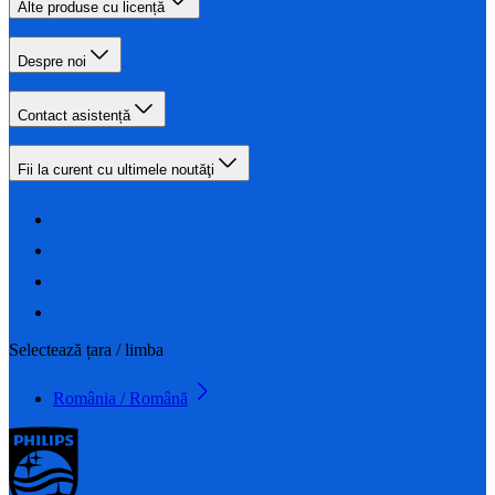
Alte produse cu licență
Despre noi
Contact asistență
Fii la curent cu ultimele noutăţi
Selectează țara / limba
România / Română