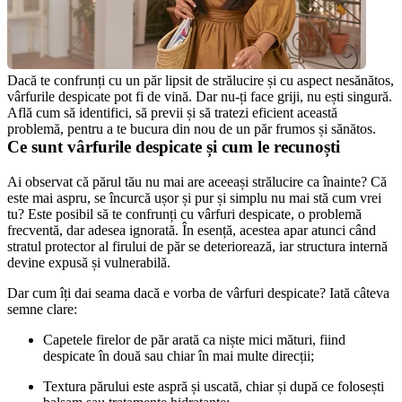
Dacă te confrunți cu un păr lipsit de strălucire și cu aspect nesănătos, 
vârfurile despicate pot fi de vină. Dar nu-ți face griji, nu ești singură. 
Află cum să identifici, să previi și să tratezi eficient această 
problemă, pentru a te bucura din nou de un păr frumos și sănătos.
Ce sunt vârfurile despicate și cum le recunoști
Ai observat că părul tău nu mai are aceeași strălucire ca înainte? Că 
este mai aspru, se încurcă ușor și pur și simplu nu mai stă cum vrei 
tu? Este posibil să te confrunți cu vârfuri despicate, o problemă 
frecventă, dar adesea ignorată. În esență, acestea apar atunci când 
stratul protector al firului de păr se deteriorează, iar structura internă 
devine expusă și vulnerabilă.
Dar cum îți dai seama dacă e vorba de vârfuri despicate? Iată câteva 
semne clare:
Capetele firelor de păr arată ca niște mici mături, fiind 
despicate în două sau chiar în mai multe direcții;
Textura părului este aspră și uscată, chiar și după ce folosești 