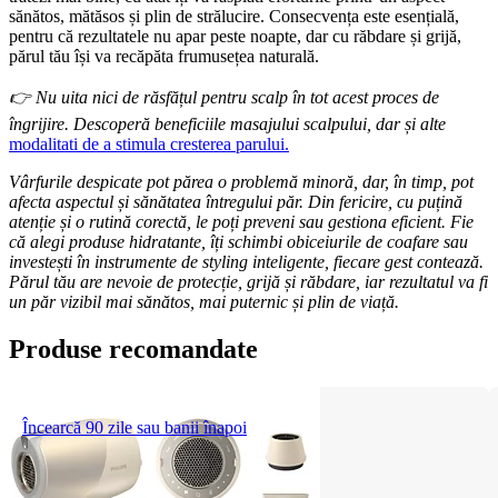
sănătos, mătăsos și plin de strălucire. Consecvența este esențială, 
pentru că rezultatele nu apar peste noapte, dar cu răbdare și grijă, 
părul tău își va recăpăta frumusețea naturală.
👉 Nu uita nici de răsfățul pentru scalp în tot acest proces de 
îngrijire. Descoperă beneficiile masajului scalpului, dar și alte 
modalitati de a stimula cresterea parului.
Vârfurile despicate pot părea o problemă minoră, dar, în timp, pot 
afecta aspectul și sănătatea întregului păr. Din fericire, cu puțină 
atenție și o rutină corectă, le poți preveni sau gestiona eficient. Fie 
că alegi produse hidratante, îți schimbi obiceiurile de coafare sau 
investești în instrumente de styling inteligente, fiecare gest contează. 
Părul tău are nevoie de protecție, grijă și răbdare, iar rezultatul va fi 
un păr vizibil mai sănătos, mai puternic și plin de viață.
Produse recomandate
Încearcă 90 zile sau banii înapoi