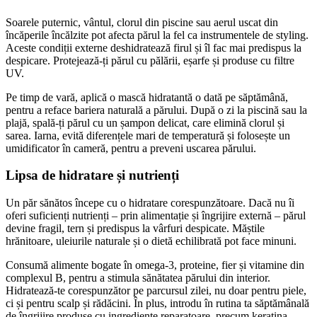
Soarele puternic, vântul, clorul din piscine sau aerul uscat din 
încăperile încălzite pot afecta părul la fel ca instrumentele de styling. 
Aceste condiții externe deshidratează firul și îl fac mai predispus la 
despicare. Protejează-ți părul cu pălării, eșarfe și produse cu filtre 
UV.
Pe timp de vară, aplică o mască hidratantă o dată pe săptămână, 
pentru a reface bariera naturală a părului. După o zi la piscină sau la 
plajă, spală-ți părul cu un șampon delicat, care elimină clorul și 
sarea. Iarna, evită diferențele mari de temperatură și folosește un 
umidificator în cameră, pentru a preveni uscarea părului.
Lipsa de hidratare și nutrienți
Un păr sănătos începe cu o hidratare corespunzătoare. Dacă nu îi 
oferi suficienți nutrienți – prin alimentație și îngrijire externă – părul 
devine fragil, tern și predispus la vârfuri despicate. Măștile 
hrănitoare, uleiurile naturale și o dietă echilibrată pot face minuni.
Consumă alimente bogate în omega-3, proteine, fier și vitamine din 
complexul B, pentru a stimula sănătatea părului din interior. 
Hidratează-te corespunzător pe parcursul zilei, nu doar pentru piele, 
ci și pentru scalp și rădăcini. În plus, introdu în rutina ta săptămânală 
de îngrijire produse cu ingrediente reparatoare, precum keratina, 