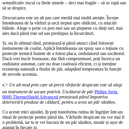
semnificativ riscul ca firele umede – deci mai fragile – să se rupă sau 
să se despice.
Descurcarea este un alt pas care merită mai multă atenție. Începe 
întotdeauna de la vârfuri și urcă treptat spre rădăcini, cu mișcări 
blânde. Alege o perie cu peri moi sau un pieptene cu dinți rari, mai 
ales dacă părul este ud sau predispus la încurcături.
Și, nu în ultimul rând, protejează-ți părul atunci când folosești 
instrumente de coafat. Aplică întotdeauna un spray sau o loțiune cu 
protecție termică înainte de a folosi placa, ondulatorul sau uscătorul. 
Dacă vrei bucle frumoase, dar fără compromisuri, poți încerca un 
ondulator automat, care nu doar coafează eficient, ci și menține 
rezistența naturală a firului de păr, adaptând temperatura în funcție 
de nevoile acestuia.
👉 Un alt mod prin care să previi vârfurile despicate este să alegi 
un instrument de uscare potrivit. Uscătorul de păr 
Philips Seria 
8000 ThermoShield Advanced
 protejează părul împotriva 
deteriorării produse de căldură, pentru a avea un păr sănătos.
Cu aceste mici ajustări, îți poți transforma rutina de îngrijire într-un 
ritual de protecție pentru părul tău. Vârfurile despicate nu vor mai fi 
o problemă, iar tu te vei bucura de un păr sănătos, moale și ușor de 
aranjat în fiecare zi.