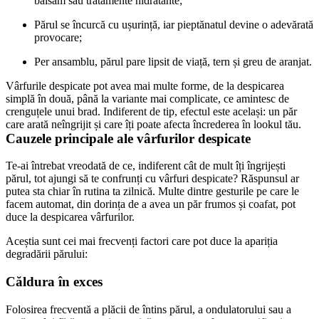
balsam sau tratamente hidratante;
Părul se încurcă cu ușurință, iar pieptănatul devine o adevărată 
provocare;
Per ansamblu, părul pare lipsit de viață, tern și greu de aranjat.
Vârfurile despicate pot avea mai multe forme, de la despicarea 
simplă în două, până la variante mai complicate, ce amintesc de 
crenguțele unui brad. Indiferent de tip, efectul este același: un păr 
care arată neîngrijit și care îți poate afecta încrederea în lookul tău.
Cauzele principale ale vârfurilor despicate
Te-ai întrebat vreodată de ce, indiferent cât de mult îți îngrijești 
părul, tot ajungi să te confrunți cu vârfuri despicate? Răspunsul ar 
putea sta chiar în rutina ta zilnică. Multe dintre gesturile pe care le 
facem automat, din dorința de a avea un păr frumos și coafat, pot 
duce la despicarea vârfurilor.
Aceștia sunt cei mai frecvenți factori care pot duce la apariția 
degradării părului:
Căldura în exces
Folosirea frecventă a plăcii de întins părul, a ondulatorului sau a 