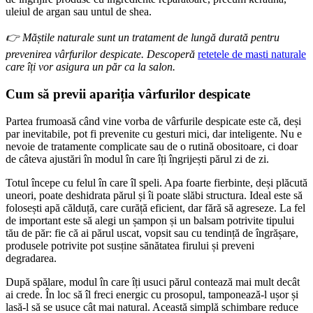
uleiul de argan sau untul de shea.
👉 Măștile naturale sunt un tratament de lungă durată pentru 
prevenirea vârfurilor despicate. Descoperă 
retetele de masti naturale
care îți vor asigura un păr ca la salon.
Cum să previi apariția vârfurilor despicate
Partea frumoasă când vine vorba de vârfurile despicate este că, deși 
par inevitabile, pot fi prevenite cu gesturi mici, dar inteligente. Nu e 
nevoie de tratamente complicate sau de o rutină obositoare, ci doar 
de câteva ajustări în modul în care îți îngrijești părul zi de zi.
Totul începe cu felul în care îl speli. Apa foarte fierbinte, deși plăcută 
uneori, poate deshidrata părul și îi poate slăbi structura. Ideal este să 
folosești apă călduță, care curăță eficient, dar fără să agreseze. La fel 
de important este să alegi un șampon și un balsam potrivite tipului 
tău de păr: fie că ai părul uscat, vopsit sau cu tendință de îngrășare, 
produsele potrivite pot susține sănătatea firului și preveni 
degradarea.
După spălare, modul în care îți usuci părul contează mai mult decât 
ai crede. În loc să îl freci energic cu prosopul, tamponează-l ușor și 
lasă-l să se usuce cât mai natural. Această simplă schimbare reduce 