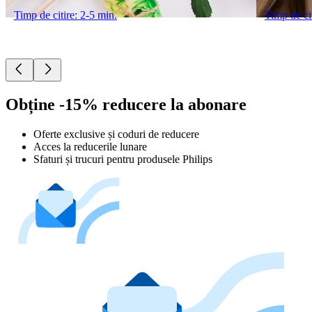
Timp de citire: 2-5 min.
Timp de cit
Obține -15% reducere la abonare
Oferte exclusive și coduri de reducere
Acces la reducerile lunare
Sfaturi și trucuri pentru produsele Philips