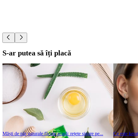
S-ar putea să îți placă
Măști de păr naturale făcute acasă: rețete sigure pe...
Ce este kerat