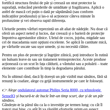
fortifică structura firului de păr și creează un strat protector la 
suprafață, reducând pierderile de umiditate și fragilizarea. Aplică o 
astfel de mască cel puțin o dată pe săptămână (sau conform 
indicațiilor produsului) și las-o să acționeze câteva minute în 
profunzime și vei observa rapid diferența.
Uleiurile pentru vârfuri reprezintă un alt aliat de nădejde. Nu doar că 
oferă un aspect neted și lucios, dar creează și o barieră de protecție 
împotriva agresiunilor zilnice. Uleiul de cocos, jojoba, migdale sau 
cel de macadamia sunt opțiuni excelente. Se aplică în cantitate mică, 
pe vârfurile uscate sau ușor umede, și nu necesită clătire.
Pentru un plus de protecție și îngrijire zilnică, poți introduce în rutină 
un balsam leave-in sau un tratament termoprotector. Aceste produse 
acționează ca un scut în fața căldurii, a vântului sau a poluării – toate 
elemente care contribuie în timp la degradarea părului.
Nu în ultimul rând, dacă îți dorești un păr vizibil mai sănătos, fără să 
renunți la coafare, alege cu grijă instrumentele pe care le folosești.
👉 Alege 
ondulatorul automat Philips Seria 8000, cu tehnologie 
SenseIQ
 și bucură-te de bucle într-un timp scurt, dar și de un păr 
sănătos.
Gândește-te la părul tău ca la o investiție pe termen lung: cu cât îl 
tratezi mai bine, cu atât îți va răsplăti eforturile printr-un aspect 