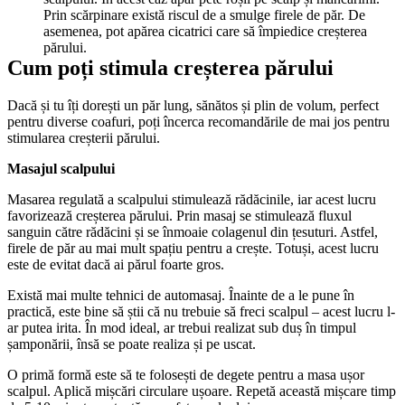
Prin scărpinare există riscul de a smulge firele de păr. De 
asemenea, pot apărea cicatrici care să împiedice creșterea 
părului.
Cum poți stimula creșterea părului
Dacă și tu îți dorești un păr lung, sănătos și plin de volum, perfect 
pentru diverse coafuri, poți încerca recomandările de mai jos pentru 
stimularea creșterii părului.
Masajul scalpului
Masarea regulată a scalpului stimulează rădăcinile, iar acest lucru 
favorizează creșterea părului. Prin masaj se stimulează fluxul 
sanguin către rădăcini și se înmoaie colagenul din țesuturi. Astfel, 
firele de păr au mai mult spațiu pentru a crește. Totuși, acest lucru 
este de evitat dacă ai părul foarte gros. 
Există mai multe tehnici de automasaj. Înainte de a le pune în 
practică, este bine să știi că nu trebuie să freci scalpul – acest lucru l-
ar putea irita. În mod ideal, ar trebui realizat sub duș în timpul 
șamponării, însă se poate realiza și pe uscat. 
O primă formă este să te folosești de degete pentru a masa ușor 
scalpul. Aplică mișcări circulare ușoare. Repetă această mișcare timp 