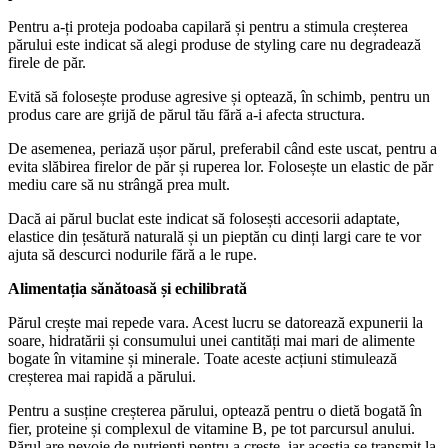
Pentru a-ți proteja podoaba capilară și pentru a stimula creșterea 
părului este indicat să alegi produse de styling care nu degradează 
firele de păr. 
Evită să folosește produse agresive și optează, în schimb, pentru un 
produs care are grijă de părul tău fără a-i afecta structura. 
De asemenea, periază ușor părul, preferabil când este uscat, pentru a 
evita slăbirea firelor de păr și ruperea lor. Folosește un elastic de păr 
mediu care să nu strângă prea mult. 
Dacă ai părul buclat este indicat să folosești accesorii adaptate, 
elastice din țesătură naturală și un pieptăn cu dinți largi care te vor 
ajuta să descurci nodurile fără a le rupe. 
Alimentația sănătoasă și echilibrată
Părul crește mai repede vara. Acest lucru se datorează expunerii la 
soare, hidratării și consumului unei cantități mai mari de alimente 
bogate în vitamine și minerale. Toate aceste acțiuni stimulează 
creșterea mai rapidă a părului. 
Pentru a susține creșterea părului, optează pentru o dietă bogată în 
fier, proteine și complexul de vitamine B, pe tot parcursul anului. 
Părul are nevoie de nutrienți pentru a crește, iar aceștia se transmit la 