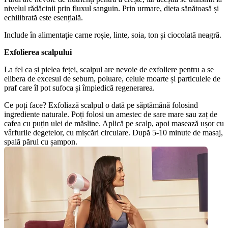
nivelul rădăcinii prin fluxul sanguin. Prin urmare, dieta sănătoasă și 
echilibrată este esențială. 
Include în alimentație carne roșie, linte, soia, ton și ciocolată neagră.
Exfolierea scalpului
La fel ca și pielea feței, scalpul are nevoie de exfoliere pentru a se 
elibera de excesul de sebum, poluare, celule moarte și particulele de 
praf care îl pot sufoca și împiedică regenerarea. 
Ce poți face? Exfoliază scalpul o dată pe săptămână folosind 
ingrediente naturale. Poți folosi un amestec de sare mare sau zaț de 
cafea cu puțin ulei de măsline. Aplică pe scalp, apoi masează ușor cu 
vârfurile degetelor, cu mișcări circulare. După 5-10 minute de masaj, 
spală părul cu șampon.