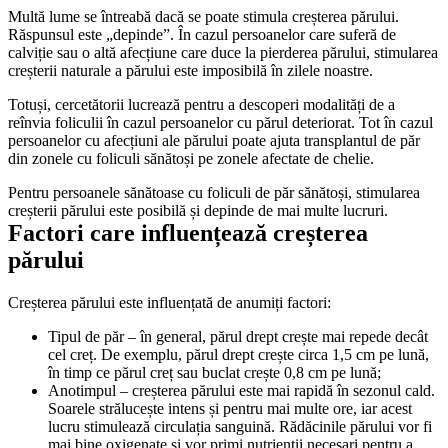
Multă lume se întreabă dacă se poate stimula creșterea părului. 
Răspunsul este „depinde”. În cazul persoanelor care suferă de 
calviție sau o altă afecțiune care duce la pierderea părului, stimularea 
creșterii naturale a părului este imposibilă în zilele noastre.
Totuși, cercetătorii lucrează pentru a descoperi modalități de a 
reînvia foliculii în cazul persoanelor cu părul deteriorat. Tot în cazul 
persoanelor cu afecțiuni ale părului poate ajuta transplantul de păr 
din zonele cu foliculi sănătoși pe zonele afectate de chelie.
Pentru persoanele sănătoase cu foliculi de păr sănătoși, stimularea 
creșterii părului este posibilă și depinde de mai multe lucruri.
Factori care influențează creșterea 
părului 
Creșterea părului este influențată de anumiți factori: 
Tipul de păr – în general, părul drept crește mai repede decât 
cel creț. De exemplu, părul drept crește circa 1,5 cm pe lună, 
în timp ce părul creț sau buclat crește 0,8 cm pe lună;
Anotimpul – creșterea părului este mai rapidă în sezonul cald. 
Soarele strălucește intens și pentru mai multe ore, iar acest 
lucru stimulează circulația sanguină. Rădăcinile părului vor fi 
mai bine oxigenate și vor primi nutrienții necesari pentru a 