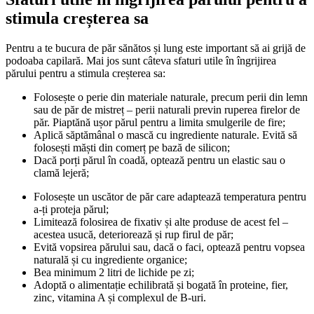
stimula creșterea sa
Pentru a te bucura de păr sănătos și lung este important să ai grijă de 
podoaba capilară. Mai jos sunt câteva sfaturi utile în îngrijirea 
părului pentru a stimula creșterea sa: 
Folosește o perie din materiale naturale, precum perii din lemn 
sau de păr de mistreț – perii naturali previn ruperea firelor de 
păr. Piaptănă ușor părul pentru a limita smulgerile de fire;
Aplică săptămânal o mască cu ingrediente naturale. Evită să 
folosești măști din comerț pe bază de silicon;
Dacă porți părul în coadă, optează pentru un elastic sau o 
clamă lejeră;
Folosește un uscător de păr care adaptează temperatura pentru 
a-ți proteja părul;
Limitează folosirea de fixativ și alte produse de acest fel – 
acestea usucă, deteriorează și rup firul de păr;
Evită vopsirea părului sau, dacă o faci, optează pentru vopsea 
naturală și cu ingrediente organice;
Bea minimum 2 litri de lichide pe zi;
Adoptă o alimentație echilibrată și bogată în proteine, fier, 
zinc, vitamina A și complexul de B-uri. 