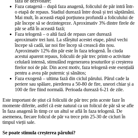
fază de dezvoltare;
Faza catagenă – după faza anagenă, foliculul de păr intră într-
o etapă de repaus. Stadiul durează între două și trei săptămâni. 
Mai mult, în această etapă porțiunea profundă a foliculului de 
păr începe să se dezintegreze. Aproximativ 3% dintre firele de 
păr se află în această fază;
Faza telogenă – o altă fază de repaus care durează 
aproximativ trei luni. La sfârșitul acestei etape, părul vechi 
începe să cadă, iar noi fire încep să crească din nou. 
Aproximativ 12% din păr este în faza telogenă. În ciuda 
acestui aparent repaus, foliculii de păr trec printr-o activitate 
celulară intensă, stimulând regenerarea țesuturilor și creșterea 
firelor noi de păr. Din acest motiv, faza telogenă este esențială 
pentru a avea păr puternic și sănătos;
Faza exogenă – ultima fază din ciclul părului. Părul cade la 
periere sau spălare, pierderea a 50-80 de fire, uneori chiar și a 
100 de fire fiind normală. Perioada durează 6-21 de zile. 
Este important de știut că foliculii de păr trec prin aceste faze în 
momente diferite, astfel că este natural ca un folicul de păr să se afle 
în faza anagenă în timp ce un altul se află în faza telogenă. De 
asemenea, fiecare folicul de păr va trece prin 25-30 de cicluri în 
timpul vieții sale.
Se poate stimula creșterea părului?