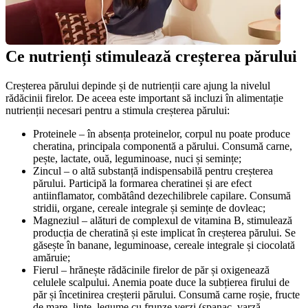
Ce nutrienți stimulează creșterea părului
Creșterea părului depinde și de nutrienții care ajung la nivelul 
rădăcinii firelor. De aceea este important să incluzi în alimentație 
nutrienții necesari pentru a stimula creșterea părului:
Proteinele – în absența proteinelor, corpul nu poate produce 
cheratina, principala componentă a părului. Consumă carne, 
pește, lactate, ouă, leguminoase, nuci și semințe;
Zincul – o altă substanță indispensabilă pentru creșterea 
părului. Participă la formarea cheratinei și are efect 
antiinflamator, combătând dezechilibrele capilare. Consumă 
stridii, organe, cereale integrale și semințe de dovleac;
Magneziul – alături de complexul de vitamina B, stimulează 
producția de cheratină și este implicat în creșterea părului. Se 
găsește în banane, leguminoase, cereale integrale și ciocolată 
amăruie;
Fierul – hrănește rădăcinile firelor de păr și oxigenează 
celulele scalpului. Anemia poate duce la subțierea firului de 
păr și încetinirea creșterii părului. Consumă carne roșie, fructe 
de mare, linte, legume cu frunze verzi (spanac, varză, 