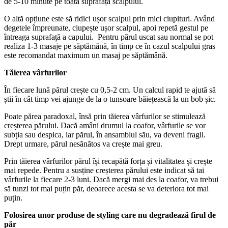
de 5-10 minute pe toată suprafața scalpului.
O altă opțiune este să ridici ușor scalpul prin mici ciupituri. Având 
degetele împreunate, ciupește ușor scalpul, apoi repetă gestul pe 
întreaga suprafață a capului.  Pentru părul uscat sau normal se pot 
realiza 1-3 masaje pe săptămână, în timp ce în cazul scalpului gras 
este recomandat maximum un masaj pe săptămână.
Tăierea vârfurilor
În fiecare lună părul crește cu 0,5-2 cm. Un calcul rapid te ajută să 
știi în cât timp vei ajunge de la o tunsoare băiețească la un bob șic. 
Poate părea paradoxal, însă prin tăierea vârfurilor se stimulează 
creșterea părului. Dacă amâni drumul la coafor, vârfurile se vor 
subția sau despica, iar părul, în ansamblul său, va deveni fragil. 
Drept urmare, părul nesănătos va crește mai greu. 
Prin tăierea vârfurilor părul își recapătă forța și vitalitatea și crește 
mai repede. Pentru a susține creșterea părului este indicat să tai 
vârfurile la fiecare 2-3 luni. Dacă mergi mai des la coafor, va trebui 
să tunzi tot mai puțin păr, deoarece acesta se va deteriora tot mai 
puțin.
Folosirea unor produse de styling care nu degradează firul de 
păr