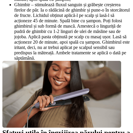
Ghimbir – stimulează fluxul sanguin și grăbește creșterea 
firelor de păr. Ia o rădăcină de ghimbir și pune-o în storcătorul 
de fructe. Lichidul obținut aplică-l pe scalp și lasă-l să 
acționeze 45 de minute. Spală bine cu șampon. Poți folosi 
ghimbirul și sub formă de mască. Amestecă o linguriță de 
pudră de ghimbir cu 1-2 linguri de ulei de măsline sau de 
jojoba. Aplică pasta obținută pe scalp cu masaj ușor. Lasă să 
acționeze 20 de minute, apoi spală cu șampon. Ghimbirul este 
iritant, deci, nu ar trebui aplicat pe scalpul sensibil sau 
predispus la mătreață. Ambele tratamente se aplică o dată pe 
săptămână.
Sfaturi utile în îngrijirea părului pentru a 