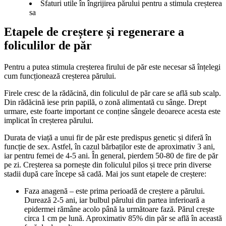
Sfaturi utile în îngrijirea părului pentru a stimula creșterea
sa
Etapele de creștere și regenerare a 
foliculilor de păr 
Pentru a putea stimula creșterea firului de păr este necesar să înțelegi 
cum funcționează creșterea părului.
Firele cresc de la rădăcină, din foliculul de păr care se află sub scalp. 
Din rădăcină iese prin papilă, o zonă alimentată cu sânge. Drept 
urmare, este foarte important ce conține sângele deoarece acesta este 
implicat în creșterea părului.
Durata de viață a unui fir de păr este predispus genetic și diferă în 
funcție de sex. Astfel, în cazul bărbaților este de aproximativ 3 ani, 
iar pentru femei de 4-5 ani. În general, pierdem 50-80 de fire de păr 
pe zi. Creșterea sa pornește din foliculul pilos și trece prin diverse 
stadii după care începe să cadă. Mai jos sunt etapele de creștere: 
Faza anagenă – este prima perioadă de creștere a părului. 
Durează 2-5 ani, iar bulbul părului din partea inferioară a 
epidermei rămâne acolo până la următoare fază. Părul crește 
circa 1 cm pe lună. Aproximativ 85% din păr se află în această 