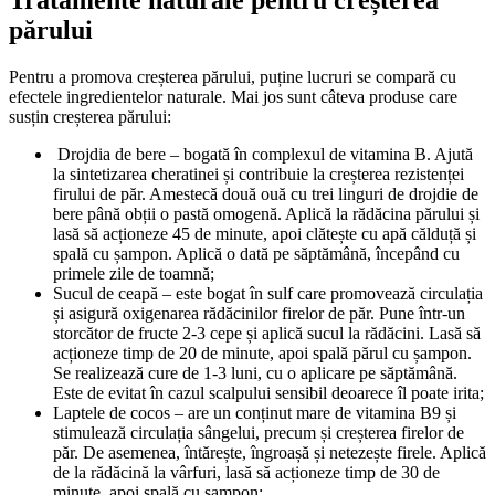
Tratamente naturale pentru creșterea 
părului
Pentru a promova creșterea părului, puține lucruri se compară cu 
efectele ingredientelor naturale. Mai jos sunt câteva produse care 
susțin creșterea părului:
 Drojdia de bere – bogată în complexul de vitamina B. Ajută 
la sintetizarea cheratinei și contribuie la creșterea rezistenței 
firului de păr. Amestecă două ouă cu trei linguri de drojdie de 
bere până obții o pastă omogenă. Aplică la rădăcina părului și 
lasă să acționeze 45 de minute, apoi clătește cu apă călduță și 
spală cu șampon. Aplică o dată pe săptămână, începând cu 
primele zile de toamnă;
Sucul de ceapă – este bogat în sulf care promovează circulația 
și asigură oxigenarea rădăcinilor firelor de păr. Pune într-un 
storcător de fructe 2-3 cepe și aplică sucul la rădăcini. Lasă să 
acționeze timp de 20 de minute, apoi spală părul cu șampon. 
Se realizează cure de 1-3 luni, cu o aplicare pe săptămână. 
Este de evitat în cazul scalpului sensibil deoarece îl poate irita;
Laptele de cocos – are un conținut mare de vitamina B9 și 
stimulează circulația sângelui, precum și creșterea firelor de 
păr. De asemenea, întărește, îngroașă și netezește firele. Aplică 
de la rădăcină la vârfuri, lasă să acționeze timp de 30 de 
minute, apoi spală cu șampon;