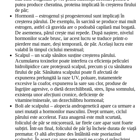
putea produce cheratina, proteina implicată în creșterea firului 
de păr;
Hormonii – estrogenul și progesteronul sunt implicați în 
creșterea părului. De exemplu, în sarcină se produce mai mult 
estrogen, astfel că gravida are o podoabă capilară mai bogată. 
De asemenea, părul crește mai repede. După naștere, nivelul 
hormonilor scade brusc, iar acest lucru se traduce printr-o 
pierdere mai mare, deși temporară, de păr. Același lucru este 
valabil în timpul ciclului menstrual;
Scalpul – un scalp sănătos susține creșterea părului. 
Acumularea toxinelor poate interfera cu eficiența peliculei 
hidrolipidice care protejează scalpul, precum și cu sănătatea 
firului de păr. Sănătatea scalpului poate fi afectată de 
expunerea prelungită la raze UV, poluare, tratamentele 
excesive la coafor, expunerea la sare sau clor, produse de 
îngrijire agresive, o dietă dezechilibrată, stres, lipsa somnului, 
existența unor afecțiuni cronice, deficiențe de 
vitamine/minerale, un dezechilibru hormonal;
Boli ale scalpului – alopecia androgenetică apare ca urmare a 
unei mutații a hormonilor masculini. Drept urmare, ciclul 
părului este accelerat. Faza anagenă este mult scurtată, 
foliculul de păr se micșorează, iar firele care apar sunt foarte 
subțiri. Într-un final, foliculul de păr își încheie durata de viață 
prematur. O altă afecțiune des întâlnită este psoriazisul 
scalpului. În acest caz apar pete roșii pe scalp și mâncărimi. 