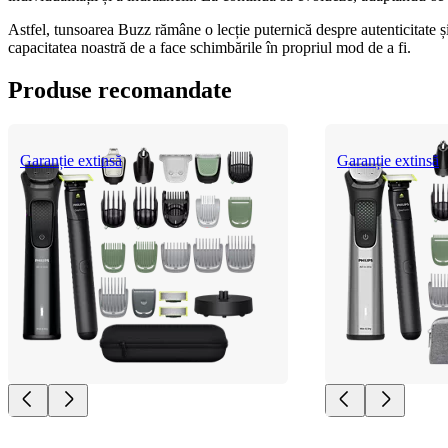
Astfel, tunsoarea Buzz rămâne o lecție puternică despre autenticitate ș
capacitatea noastră de a face schimbările în propriul mod de a fi.
Produse recomandate
Garanție extinsă
Garanție extinsă