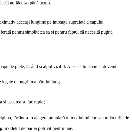
l decât au făcut-o până acum.
roximativ aceeași lungime pe întreaga suprafață a capului.
rată pentru simplitatea sa și pentru faptul că necesită puțină 
.
ape de piele, lăsând scalpul vizibil. Această tunsoare a devenit 
 legate de îngrijirea părului lung.
a și uscarea se fac rapid;
ciplina, făcând-o o alegere populară în mediul militar sau în locurile de 
legi modelul de barba potrivit pentru tine.