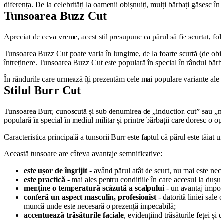
diferența. De la celebrități la oamenii obișnuiți, mulți bărbați găsesc 
Tunsoarea Buzz Cut
Apreciat de ceva vreme, acest stil presupune ca părul să fie scurtat, f
Tunsoarea Buzz Cut poate varia în lungime, de la foarte scurtă (de obice
întreținere. Tunsoarea Buzz Cut este populară în special în rândul bărb
În rândurile care urmează îți prezentăm cele mai populare variante ale ac
Stilul Burr Cut
Tunsoarea Burr, cunoscută și sub denumirea de „induction cut” sau „mili
populară în special în mediul militar și printre bărbații care doresc o op
Caracteristica principală a tunsorii Burr este faptul că părul este tăiat
Această tunsoare are câteva avantaje semnificative:
este ușor de îngrijit
 - având părul atât de scurt, nu mai este nec
este practică
 - mai ales pentru condițiile în care accesul la dușur
menține o temperatură scăzută a scalpului 
- un avantaj impor
conferă un aspect masculin, profesionist
 - datorită liniei sa
muncă unde este necesară o prezență impecabilă;
accentuează trăsăturile faciale
, evidențiind trăsăturile feței ș