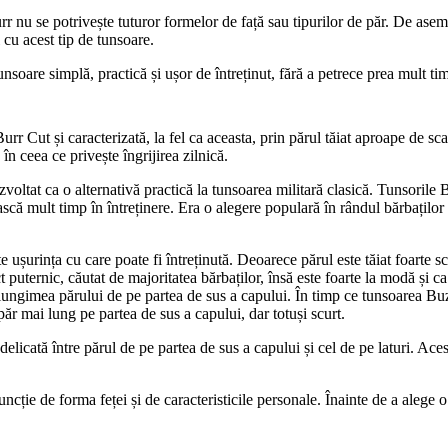
r nu se potrivește tuturor formelor de față sau tipurilor de păr. De asem
 cu acest tip de tunsoare.
soare simplă, practică și ușor de întreținut, fără a petrece prea mult timp
r Cut și caracterizată, la fel ca aceasta, prin părul tăiat aproape de sca
 în ceea ce privește îngrijirea zilnică.
ezvoltat ca o alternativă practică la tunsoarea militară clasică. Tunsorile B
scă mult timp în întreținere. Era o alegere populară în rândul bărbaților 
 ușurința cu care poate fi întreținută. Deoarece părul este tăiat foarte s
 puternic, căutat de majoritatea bărbaților, însă este foarte la modă și ca
ungimea părului de pe partea de sus a capului. În timp ce tunsoarea Buzz
ăr mai lung pe partea de sus a capului, dar totuși scurt.
elicată între părul de pe partea de sus a capului și cel de pe laturi. Aces
cție de forma feței și de caracteristicile personale. Înainte de a alege o