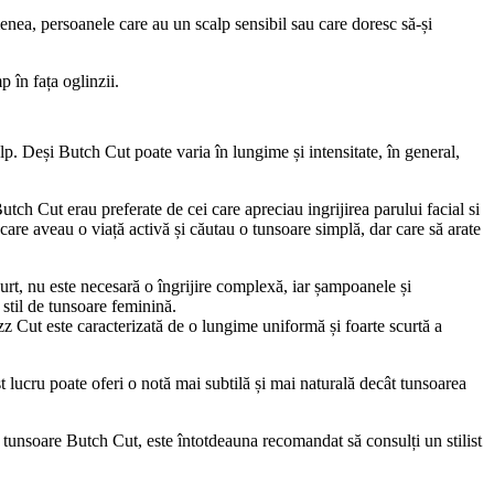
enea, persoanele care au un scalp sensibil sau care doresc să-și 
 în fața oglinzii.
lp. Deși Butch Cut poate varia în lungime și intensitate, în general, 
utch Cut erau preferate de cei care apreciau ingrijirea parului facial si 
care aveau o viață activă și căutau o tunsoare simplă, dar care să arate 
curt, nu este necesară o îngrijire complexă, iar șampoanele și 
 stil de tunsoare feminină.
 Cut este caracterizată de o lungime uniformă și foarte scurtă a 
t lucru poate oferi o notă mai subtilă și mai naturală decât tunsoarea 
 tunsoare Butch Cut, este întotdeauna recomandat să consulți un stilist 