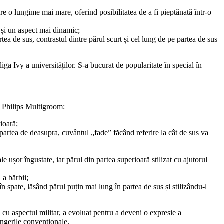
are o lungime mai mare, oferind posibilitatea de a fi pieptănată într-o 
ă și un aspect mai dinamic;
tea de sus, contrastul dintre părul scurt și cel lung de pe partea de sus 
ga Ivy a universităților. S-a bucurat de popularitate în special în 
ar Philips Multigroom:
rioară;
artea de deasupra, cuvântul „fade” făcând referire la cât de sus va 
 ușor îngustate, iar părul din partea superioară stilizat cu ajutorul 
 a bărbii;
n spate, lăsând părul puțin mai lung în partea de sus și stilizându-l 
cu aspectul militar, a evoluat pentru a deveni o expresie a 
ângerile convenționale.