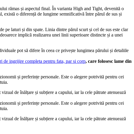
ului rămas și aspectul final. În varianta High and Tight, devenită o 
l, există o diferență de lungime semnificativă între părul de sus și 
 pe laturi și din spate. Linia dintre părul scurt și cel de sus este clar 
oarece implică realizarea unei linii superioare distincte și a unei 
ividuale pot să difere în ceea ce privește lungimea părului și detaliile 
ri de ingrijire completa pentru fata, par si corp
, care folosesc lame din 
ionomii și preferințe personale. Este o alegere potrivită pentru cei 
tuia.
vizual de înălțare și subțiere a capului, iar la cele pătrate atenuează 
ionomii și preferințe personale. Este o alegere potrivită pentru cei 
tuia.
vizual de înălțare și subțiere a capului, iar la cele pătrate atenuează 