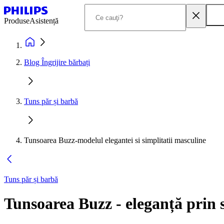
Produse
Asistență
Blog Îngrijire bărbați
Tuns păr și barbă
Tunsoarea Buzz-modelul elegantei si simplitatii masculine
Tuns păr și barbă
Tunsoarea Buzz - eleganță prin 