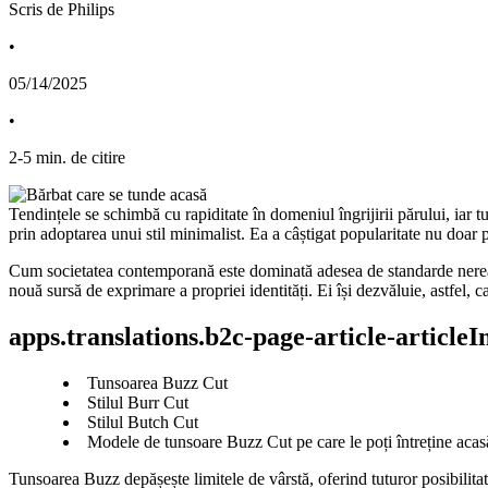
Scris de Philips
•
05/14/2025
•
2
-
5
min. de citire
Tendințele se schimbă cu rapiditate în domeniul îngrijirii părului, iar t
prin adoptarea unui stil minimalist. Ea a câștigat popularitate nu doar p
Cum societatea contemporană este dominată adesea de standarde nerealis
nouă sursă de exprimare a propriei identități. Ei își dezvăluie, astfel,
apps.translations.b2c-page-article-article
Tunsoarea Buzz Cut
Stilul Burr Cut
Stilul Butch Cut
Modele de tunsoare Buzz Cut pe care le poți întreține acas
Tunsoarea Buzz depășește limitele de vârstă, oferind tuturor posibilitate