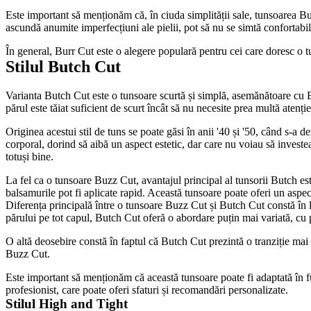
Este important să menționăm că, în ciuda simplității sale, tunsoarea Bur
ascundă anumite imperfecțiuni ale pielii, pot să nu se simtă confortabil
În general, Burr Cut este o alegere populară pentru cei care doresc o tun
Stilul Butch Cut
Varianta Butch Cut este o tunsoare scurtă și simplă, asemănătoare cu Bur
părul este tăiat suficient de scurt încât să nu necesite prea multă atenție
Originea acestui stil de tuns se poate găsi în anii '40 și '50, când s-a d
corporal, dorind să aibă un aspect estetic, dar care nu voiau să investea
totuși bine.
La fel ca o tunsoare Buzz Cut, avantajul principal al tunsorii Butch este
balsamurile pot fi aplicate rapid. Această tunsoare poate oferi un aspect
Diferența principală între o tunsoare Buzz Cut și Butch Cut constă în l
părului pe tot capul, Butch Cut oferă o abordare puțin mai variată, cu p
O altă deosebire constă în faptul că Butch Cut prezintă o tranziție mai d
Buzz Cut.
Este important să menționăm că această tunsoare poate fi adaptată în fun
profesionist, care poate oferi sfaturi și recomandări personalizate.
Stilul High and Tight