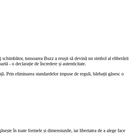
aj schimbător, tunsoarea Buzz a reușit să devină un simbol al eliberării 
rtă - o declarație de încredere și autenticitate. 
. Prin eliminarea standardelor impuse de reguli, bărbații găsesc o 
sește în toate formele și dimensiunile, iar libertatea de a alege face 