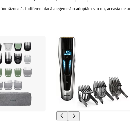
i îndrăzneală. Indiferent dacă alegem să o adoptăm sau nu, aceasta ne ami