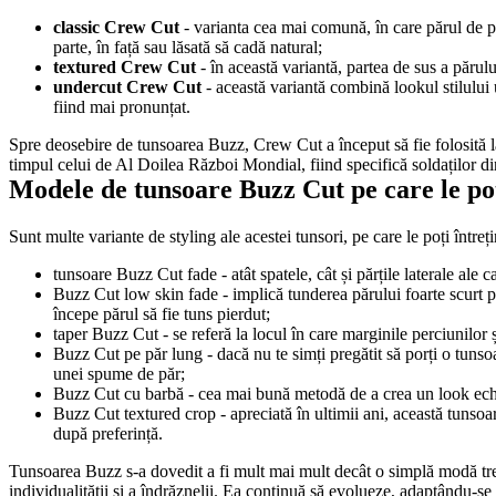
classic Crew Cut
 - varianta cea mai comună, în care părul de pe 
parte, în față sau lăsată să cadă natural;
textured Crew Cut
 - în această variantă, partea de sus a părul
undercut Crew Cut
 - această variantă combină lookul stilului 
fiind mai pronunțat.
Spre deosebire de tunsoarea Buzz, Crew Cut a început să fie folosită la î
timpul celui de Al Doilea Război Mondial, fiind specifică soldaților d
Modele de tunsoare Buzz Cut pe care le poț
Sunt multe variante de styling ale acestei tunsori, pe care le poți într
tunsoare Buzz Cut fade - atât spatele, cât și părțile laterale ale
Buzz Cut low skin fade - implică tunderea părului foarte scurt pe
începe părul să fie tuns pierdut;
taper Buzz Cut - se referă la locul în care marginile perciunilor
Buzz Cut pe păr lung - dacă nu te simți pregătit să porți o tunsoar
unei spume de păr;
Buzz Cut cu barbă - cea mai bună metodă de a crea un look echil
Buzz Cut textured crop - apreciată în ultimii ani, această tunsoare
după preferință.
Tunsoarea Buzz s-a dovedit a fi mult mai mult decât o simplă modă trecăt
individualității și a îndrăznelii. Ea continuă să evolueze, adaptându-s