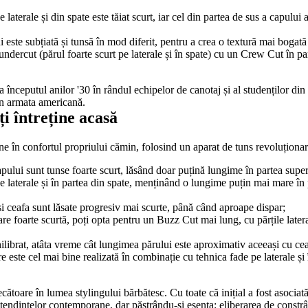
laterale și din spate este tăiat scurt, iar cel din partea de sus a capului 
ui este subțiată și tunsă în mod diferit, pentru a crea o textură mai bogat
undercut (părul foarte scurt pe laterale și în spate) cu un Crew Cut în par
nceputul anilor '30 în rândul echipelor de canotaj și al studenților din li
in armata americană.
i întreține acasă
eține în confortul propriului cămin, folosind un aparat de tuns revoluțion
 capului sunt tunse foarte scurt, lăsând doar puțină lungime în partea supe
 laterale și în partea din spate, menținând o lungime puțin mai mare în p
 și ceafa sunt lăsate progresiv mai scurte, până când aproape dispar;
e foarte scurtă, poți opta pentru un Buzz Cut mai lung, cu părțile laterale
ibrat, atâta vreme cât lungimea părului este aproximativ aceeași cu cea
 este cel mai bine realizată în combinație cu tehnica fade pe laterale și î
oare în lumea stylingului bărbătesc. Cu toate că inițial a fost asociată 
e tendințelor contemporane, dar păstrându-și esența: eliberarea de constr