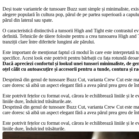
Deși toate variantele de tunsoare Buzz sunt simple și minimaliste, exist
alegere populară în cultura pop, părul de pe partea superioară a capului 
părul din lateral sau spate.
O caracteristică distinctivă a tunsorii High and Tight este contrastul evid
definită. Tehnicile de tăiere folosite pentru a crea tunsoarea High and 
tranziții clare între diferitele lungimi ale părului.
Este important de menționat faptul că modul în care este interpretată tuns
specifice. Acest look este potrivit pentru bărbații cu fața rotundă deoa
Dacă apreciezi confortul și lookul unei tunsori minimaliste, de ge
oțel călit cu autoascuțire și accesorii pentru a tunde, contura și ra
Desprinsă din genul de tunsoare Buzz Cut, varianta Crew Cut este mai cla
care doresc să aibă un aspect elegant fără a avea părul prea greu de într
Este potrivit fețelor cu format oval, cărora le echilibrează liniile și le
liniile dure, îndulcind trăsăturile.ate.
Desprinsă din genul de tunsoare Buzz Cut, varianta Crew Cut este mai cla
care doresc să aibă un aspect elegant fără a avea părul prea greu de într
Este potrivit fețelor cu format oval, cărora le echilibrează liniile și le
liniile dure, îndulcind trăsăturile.