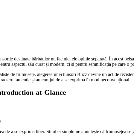
unsorile destinate bărbaților nu fac nici ele opinie separată. În acest peis
entru aspectul său curat și modern, ci și pentru semnificația pe care o poa
te de frumusețe, alegerea unei tunsori Buzz devine un act de rezistență
 caracterul autentic și au curajul de a se exprima în mod neconvențional.
Introduction-at-Glance
ă
a de a se exprima liber. Stilul ei simplu ne amintește că frumusețea se gă