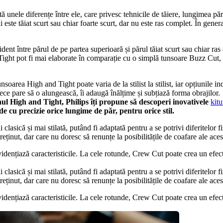
ă unele diferențe între ele, care privesc tehnicile de tăiere, lungimea păr
este tăiat scurt sau chiar foarte scurt, dar nu este ras complet. În genera
ent între părul de pe partea superioară și părul tăiat scurt sau chiar ras de
Tight pot fi mai elaborate în comparație cu o simplă tunsoare Buzz Cut, de
oarea High and Tight poate varia de la stilist la stilist, iar opțiunile ind
rece pare să o alungească, îi adaugă înălțime și subțiază forma obrajilor.
nul High and Tight, Philips îți propune să descoperi inovativele 
kitu
de cu precizie orice lungime de păr, pentru orice stil.
sică și mai stilată, putând fi adaptată pentru a se potrivi diferitelor fiz
eținut, dar care nu doresc să renunțe la posibilitățile de coafare ale aces
 evidențiază caracteristicile. La cele rotunde, Crew Cut poate crea un efect 
sică și mai stilată, putând fi adaptată pentru a se potrivi diferitelor fiz
eținut, dar care nu doresc să renunțe la posibilitățile de coafare ale aces
 evidențiază caracteristicile. La cele rotunde, Crew Cut poate crea un efect 