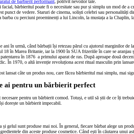
aratul de barbierit performant
, potrivit nevoilor tale.
ui facial, bărbieritul poate fi o necesitate sau pur și simplu un mod de a c
 punct de vedere. Staruri de cinema, soliști celebri sau personalități din 
a barba cu perciuni proeminenți a lui Lincoln, la mustața a la Chaplin, la 
 ani în urmă, când bărbații își retezau părul cu ajutorul marginilor de la
olul 18 în Marea Britanie, iar la 1900 în SUA frizeriile în care se aranja
patentarea în 1876  a primului aparat de ras. După aproape două deceni
odic. În 1970, o altă invenție revoluționa acest ritual masculin prin lansa
fost lansat câte un produs nou, care făcea bărbieritul mai simplu, mai sig
e ai pentru un bărbierit perfect 
cesare pentru un bărbierit comod. Totuși, e util să știi de ce îți trebuie 
își dorește un bărbierit impecabil.
a și gelul sunt produse mai noi. În general, fiecare bărbat alege un produ
dientele din aceste produse cosmetice. Când ești în căutarea unui astfel