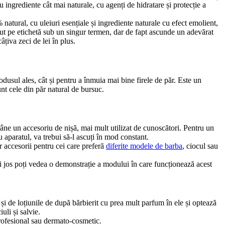
ngrediente cât mai naturale, cu agenți de hidratare și protecție a 
atural, cu uleiuri esențiale și ingrediente naturale cu efect emolient, 
cut pe etichetă sub un singur termen, dar de fapt ascunde un adevărat 
țiva zeci de lei în plus.
dusul ales, cât și pentru a înmuia mai bine firele de păr. Este un 
unt cele din păr natural de bursuc.
rămâne un accesoriu de nișă, mai mult utilizat de cunoscători. Pentru un 
 aparatul, va trebui să-l ascuți în mod constant.
 accesorii pentru cei care preferă 
diferite modele de barba
, ciocul sau 
i jos poți vedea o demonstrație a modului în care funcționează acest 
 și de loțiunile de după bărbierit cu prea mult parfum în ele și optează 
uli și salvie.
profesional sau dermato-cosmetic.