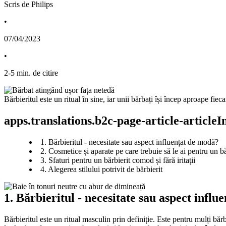
Scris de Philips
•
07/04/2023
•
2
-
5
min. de citire
Bărbieritul este un ritual în sine, iar unii bărbați își încep aproape fie
apps.translations.b2c-page-article-article
1. Bărbieritul - necesitate sau aspect influențat de modă?
2. Cosmetice și aparate pe care trebuie să le ai pentru un b
3. Sfaturi pentru un bărbierit comod și fără iritații
4. Alegerea stilului potrivit de bărbierit
1. Bărbieritul - necesitate sau aspect influ
Bărbieritul este un ritual masculin prin definiție. Este pentru mulți băr