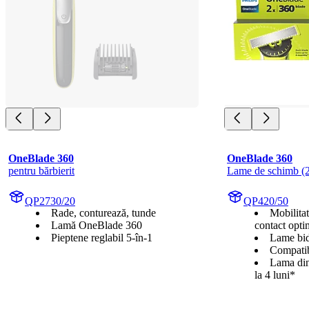
OneBlade 360
OneBlade 360
pentru bărbierit
Lame de schimb (2
QP2730/20
QP420/50
Rade, conturează, tunde
Mobilita
Lamă OneBlade 360
contact opti
Pieptene reglabil 5-în-1
Lame bidi
Compatib
Lama din
la 4 luni*