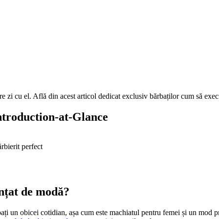
care zi cu el. Află din acest articol dedicat exclusiv bărbaților cum să exe
Introduction-at-Glance
ărbierit perfect
ențat de modă? 
bați un obicei cotidian, așa cum este machiatul pentru femei și un mod prin