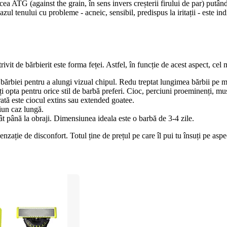
cea ATG (against the grain, în sens invers creșterii firului de par) putâ
zul tenului cu probleme - acneic, sensibil, predispus la iritații - este ind
t de bărbierit este forma feței. Astfel, în funcție de acest aspect, cel ma
a bărbiei pentru a alungi vizual chipul. Redu treptat lungimea bărbii pe m
oți opta pentru orice stil de barbă preferi. Cioc, perciuni proeminenți, 
rată este ciocul extins sau extended goatee.
ciun caz lungă.
gât până la obraji. Dimensiunea ideala este o barbă de 3-4 zile.
enzație de disconfort. Totul ține de prețul pe care îl pui tu însuți pe aspe