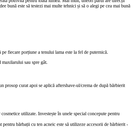
rată potrivită pentru toată lumea. Mai mult, uneori părul are direcții 
 idee bună este să testezi mai multe tehnici și să o alegi pe cea mai bună 
 pe fiecare porțiune a tenului lama este la fel de puternică.
l maxilarului sau spre gât.
un prosop curat apoi se aplică aftershave-ul/crema de după bărbierit 
osmetice utilizate. Investește în unele special concepute pentru 
pentru bărbații cu ten acneic este să utilizeze accesorii de bărbierit - 