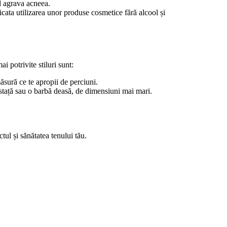
nd agrava acneea.
icata utilizarea unor produse cosmetice fără alcool și 
i potrivite stiluri sunt:
ăsură ce te apropii de perciuni.
mustață sau o barbă deasă, de dimensiuni mai mari.
ctul și sănătatea tenului tău.