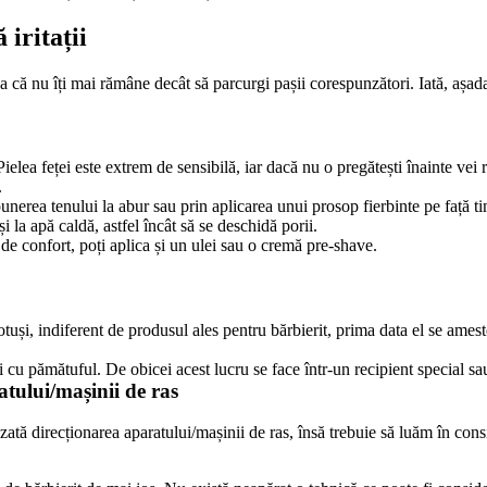
 iritații
a că nu îți mai rămâne decât să parcurgi pașii corespunzători. Iată, așadar
ielea feței este extrem de sensibilă, iar dacă nu o pregătești înainte vei r
.
unerea tenului la abur sau prin aplicarea unui prosop fierbinte pe față ti
și la apă caldă, astfel încât să se deschidă porii.
 de confort, poți aplica și un ulei sau o cremă pre-shave.
tuși, indiferent de produsul ales pentru bărbierit, prima data el se ameste
și cu pămătuful. De obicei acest lucru se face într-un recipient special sa
atului/mașinii de ras 
tă direcționarea aparatului/mașinii de ras, însă trebuie să luăm în consid