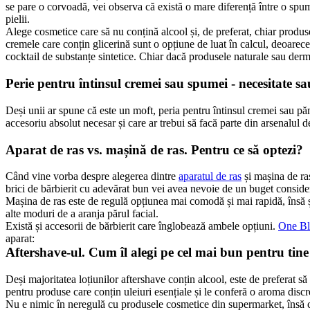
se pare o corvoadă, vei observa că există o mare diferență între o spum
pielii.
Alege cosmetice care să nu conțină alcool și, de preferat, chiar produse
cremele care conțin glicerină sunt o opțiune de luat în calcul, deoarec
cocktail de substanțe sintetice. Chiar dacă produsele naturale sau derm
Perie pentru întinsul cremei sau spumei - necesitate s
Deși unii ar spune că este un moft, peria pentru întinsul cremei sau pămă
accesoriu absolut necesar și care ar trebui să facă parte din arsenalul d
Aparat de ras vs. mașină de ras. Pentru ce să optezi?
Când vine vorba despre alegerea dintre 
aparatul de ras
 și mașina de ra
brici de bărbierit cu adevărat bun vei avea nevoie de un buget considera
Mașina de ras este de regulă opțiunea mai comodă și mai rapidă, însă și 
alte moduri de a aranja părul facial.
Există și accesorii de bărbierit care înglobează ambele opțiuni. 
One Bl
aparat:
Aftershave-ul. Cum îl alegi pe cel mai bun pentru tine
Deși majoritatea loțiunilor aftershave conțin alcool, este de preferat să 
pentru produse care conțin uleiuri esențiale și le conferă o aroma discre
Nu e nimic în neregulă cu produsele cosmetice din supermarket, însă c