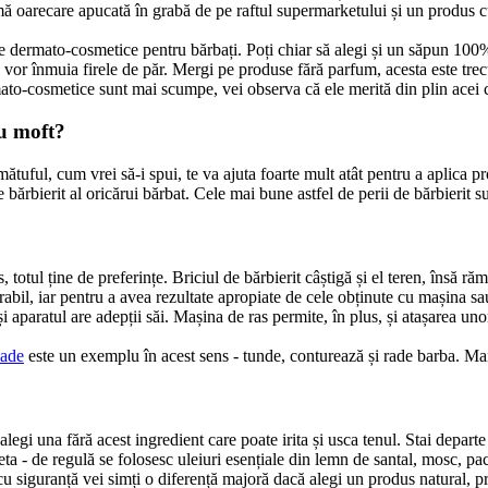
ă oarecare apucată în grabă de pe raftul supermarketului și un produs cu i
 dermato-cosmetice pentru bărbați. Poți chiar să alegi și un săpun 100% n
e vor înmuia firele de păr. Mergi pe produse fără parfum, acesta este tre
ato-cosmetice sunt mai scumpe, vei observa că ele merită din plin acei câ
au moft?
tuful, cum vrei să-i spui, te va ajuta foarte mult atât pentru a aplica pro
e bărbierit al oricărui bărbat. Cele mai bune astfel de perii de bărbierit s
s, totul ține de preferințe. Briciul de bărbierit câștigă și el teren, însă 
bil, iar pentru a avea rezultate apropiate de cele obținute cu mașina sau
aparatul are adepții săi. Mașina de ras permite, în plus, și atașarea unor
ade
 este un exemplu în acest sens - tunde, conturează și rade barba. Ma
alegi una fără acest ingredient care poate irita și usca tenul. Stai departe
ta - de regulă se folosesc uleiuri esențiale din lemn de santal, mosc, paci
u siguranță vei simți o diferență majoră dacă alegi un produs natural, 