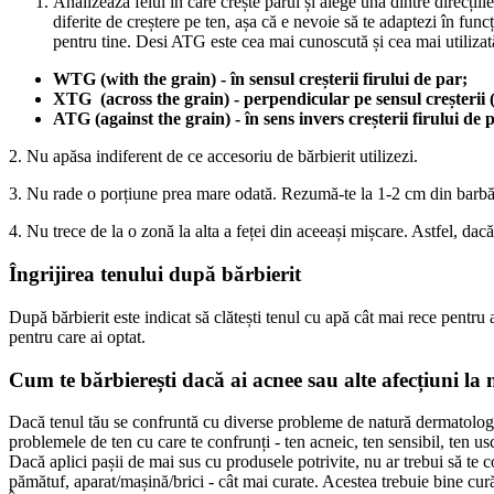
Analizează felul în care crește părul și alege una dintre direcțiil
diferite de creștere pe ten, așa că e nevoie să te adaptezi în func
pentru tine. Desi ATG este cea mai cunoscută și cea mai utilizată
WTG (with the grain) - în sensul creșterii firului de par;
XTG  (across the grain) - perpendicular pe sensul creșterii 
ATG (against the grain) - în sens invers creșterii firului de p
2. Nu apăsa indiferent de ce accesoriu de bărbierit utilizezi.
3. Nu rade o porțiune prea mare odată. Rezumă-te la 1-2 cm din barbă, ap
4. Nu trece de la o zonă la alta a feței din aceeași mișcare. Astfel, dac
Îngrijirea tenului după bărbierit
După bărbierit este indicat să clătești tenul cu apă cât mai rece pentr
pentru care ai optat.
Cum te bărbierești dacă ai acnee sau alte afecțiuni la n
Dacă tenul tău se confruntă cu diverse probleme de natură dermatologic
problemele de ten cu care te confrunți - ten acneic, ten sensibil, ten us
Dacă aplici pașii de mai sus cu produsele potrivite, nu ar trebui să te co
pămătuf, aparat/mașină/brici - cât mai curate. Acestea trebuie bine cur