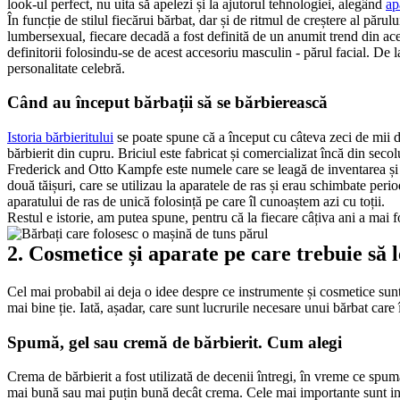
look-ul perfect, nu uita să apelezi și la ajutorul tehnologiei, alegând 
ap
În funcție de stilul fiecărui bărbat, dar și de ritmul de creștere al părul
lumbersexual, fiecare decadă a fost definită de un anumit trend din acest
definitorii folosindu-se de acest accesoriu masculin - părul facial. De l
personalitate celebră.
Când au început bărbații să se bărbierească
Istoria bărbieritului
 se poate spune că a început cu câteva zeci de mii de
bărbierit din cupru. Briciul este fabricat și comercializat încă din sec
Frederick and Otto Kampfe este numele care se leagă de inventarea și 
două tăișuri, care se utilizau la aparatele de ras și erau schimbate peri
aparatului de ras de unică folosință pe care îl cunoaștem azi cu toții.
Restul e istorie, am putea spune, pentru că la fiecare câțiva ani a mai 
2. Cosmetice și aparate pe care trebuie să l
Cel mai probabil ai deja o idee despre ce instrumente și cosmetice sunt ne
mai bine ție. Iată, așadar, care sunt lucrurile necesare unui bărbat care 
Spumă, gel sau cremă de bărbierit. Cum alegi
Crema de bărbierit a fost utilizată de decenii întregi, în vreme ce spum
mai bună sau mai puțin bună decât crema. Cele mai importante sunt ingre