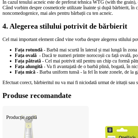
În cazul tenului acneic este de preferat tehnica WTG (with the grain), 
Când vorbim despre cosmeticele utilizate înainte și după bărbierit, în ca
noncomedogenice, mai ales pentru bărbații cu ten acneic.
4. Alegerea stilului potrivit de bărbierit
Cel mai important element când vine vorba despre alegerea stilului potrivi
Fața rotundă
 - Barbă mai scurtă în lateral și mai lungă în zon
Fața ovală
  - Dacă te numeri printre norocoșii cu față ovală, p
Fața pătrată
 - Cel mai potrivit stil pentru un chip cu formă păt
Fața alungită
 - Va fi avantajată de o barbă plină, bogată, în ni
Fața mică
 - Barba uniform tunsă - la fel în toate zonele, de la 
Efectuat corect, bărbieritul nu va mai fi niciodată urmat de iritații sau s
Produse recomandate
Producție oprită