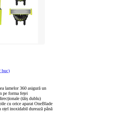
 buc)
tea lamelor 360 asigură un
m pe forma feței
recționale (tăiș dublu)
ile cu orice aparat OneBlade
 oțel inoxidabil durează până