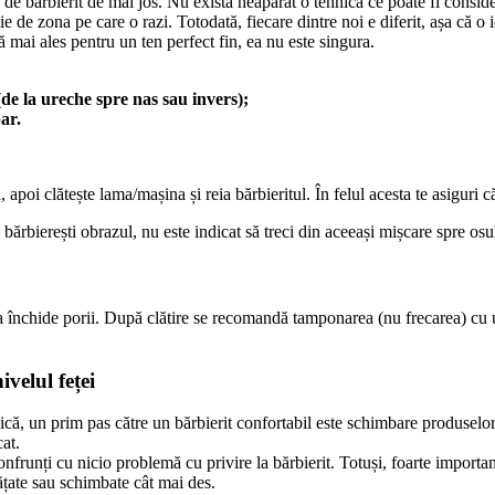
e de bărbierit de mai jos. Nu există neapărat o tehnică ce poate fi conside
ție de zona pe care o razi. Totodată, fiecare dintre noi e diferit, așa că o
 mai ales pentru un ten perfect fin, ea nu este singura.
(de la ureche spre nas sau invers);
ar.
oi clătește lama/mașina și reia bărbieritul. În felul acesta te asiguri că
ă bărbierești obrazul, nu este indicat să treci din aceeași mișcare spre osu
u a închide porii. După clătire se recomandă tamponarea (nu frecarea) cu 
ivelul feței
ă, un prim pas către un bărbierit confortabil este schimbare produselor c
cat.
nfrunți cu nicio problemă cu privire la bărbierit. Totuși, foarte important 
ățate sau schimbate cât mai des.