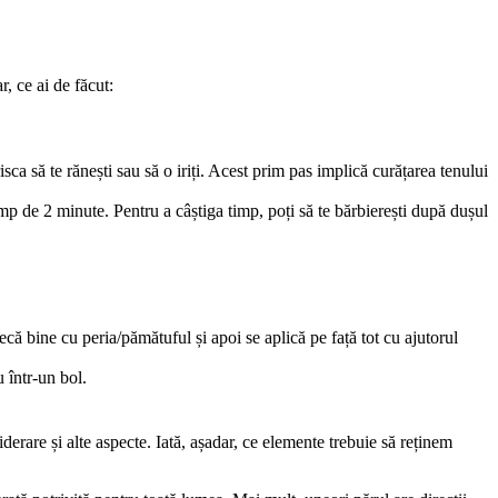
, ce ai de făcut:
isca să te rănești sau să o iriți. Acest prim pas implică curățarea tenului 
mp de 2 minute. Pentru a câștiga timp, poți să te bărbierești după dușul 
că bine cu peria/pămătuful și apoi se aplică pe față tot cu ajutorul 
u într-un bol.
erare și alte aspecte. Iată, așadar, ce elemente trebuie să reținem 