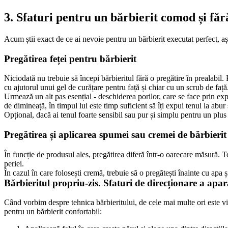
3. Sfaturi pentru un bărbierit comod și fără
Acum știi exact de ce ai nevoie pentru un bărbierit executat perfect, aș
Pregătirea feței pentru bărbierit
Niciodată nu trebuie să începi bărbieritul fără o pregătire în prealabil. P
cu ajutorul unui gel de curățare pentru față și chiar cu un scrub de față
Urmează un alt pas esențial - deschiderea porilor, care se face prin exp
de dimineață, în timpul lui este timp suficient să îți expui tenul la abur 
Opțional, dacă ai tenul foarte sensibil sau pur și simplu pentru un plus
Pregătirea și aplicarea spumei sau cremei de bărbierit
În funcție de produsul ales, pregătirea diferă într-o oarecare măsură. To
periei.
În cazul în care folosești cremă, trebuie să o pregătești înainte cu apa 
Bărbieritul propriu-zis. Sfaturi de direcționare a apar
Când vorbim despre tehnica bărbieritului, de cele mai multe ori este viza
pentru un bărbierit confortabil: