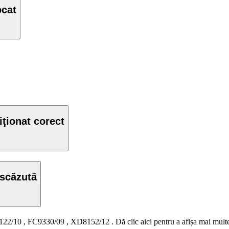
ocat
iţionat corect
 scăzută
22/10
,
FC9330/09
,
XD8152/12
.
Dă clic aici pentru a afișa mai mul