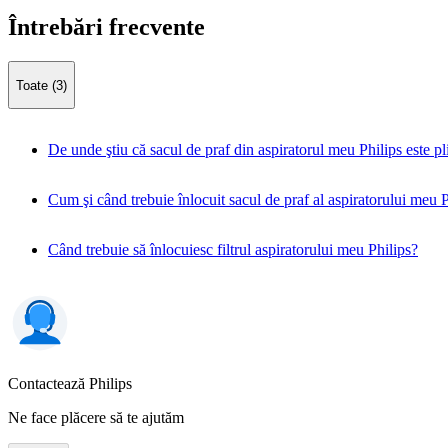
Întrebări frecvente
Toate (3)
De unde ştiu că sacul de praf din aspiratorul meu Philips este pl
Cum şi când trebuie înlocuit sacul de praf al aspiratorului meu P
Când trebuie să înlocuiesc filtrul aspiratorului meu Philips?
Contactează Philips
Ne face plăcere să te ajutăm