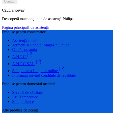
Contact
Cauţi altceva?
Descoperă toate opţiunile de asistenţă Philips
Pagina principală de asistenţă
Produse pentru consumatori
Asistență clienți
Termeni și Condiții Magazin Online
Caută comanda
A.N.P.C
A.N.P.C SAL
Soluționarea Litigiilor online
Informații privind condiţiile de legalitate
Produse pentru domeniul medical
Servicii de sănătate
Arii Terapeutice
Soluții clinice
Alte produse cu licență