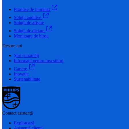
Produse de iluminat
Soluții auditive
Soluții de afișare
Soluții de dictare
Monitoare de birou
Despre noi
Știri și noutăți
Informaţii pentru investitori
Cariere
Inovație
Sustenabilitate
Contact asistență
Explorează
Asistență clienți