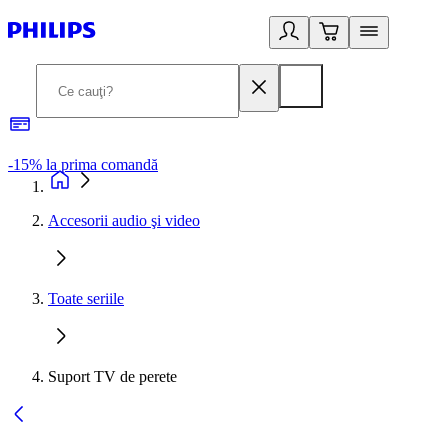
-15% la prima comandă
L
Accesorii audio şi video
Toate seriile
Suport TV de perete