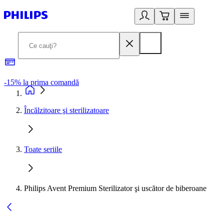
-15% la prima comandă
L
Încălzitoare şi sterilizatoare
Toate seriile
Philips Avent Premium Sterilizator şi uscător de biberoane