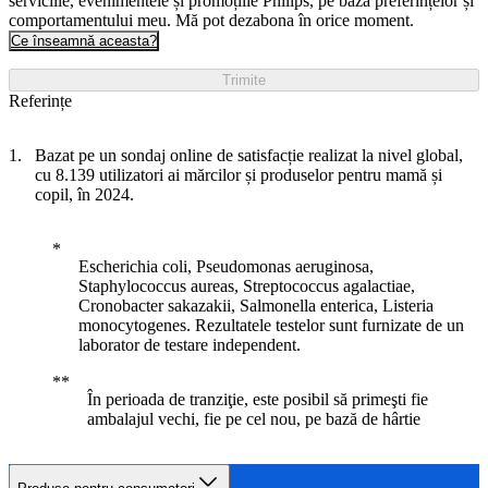
serviciile, evenimentele și promoțiile Philips, pe baza preferințelor și
comportamentului meu. Mă pot dezabona în orice moment.
Ce înseamnă aceasta?
Trimite
Referințe
Bazat pe un sondaj online de satisfacție realizat la nivel global,
cu 8.139 utilizatori ai mărcilor și produselor pentru mamă și
copil, în 2024.
Escherichia coli, Pseudomonas aeruginosa,
Staphylococcus aureas, Streptococcus agalactiae,
Cronobacter sakazakii, Salmonella enterica, Listeria
monocytogenes. Rezultatele testelor sunt furnizate de un
laborator de testare independent.
În perioada de tranziţie, este posibil să primeşti fie
ambalajul vechi, fie pe cel nou, pe bază de hârtie