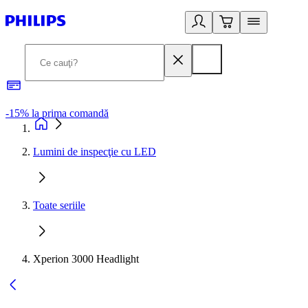
-15% la prima comandă
L
Lumini de inspecţie cu LED
Toate seriile
Xperion 3000 Headlight