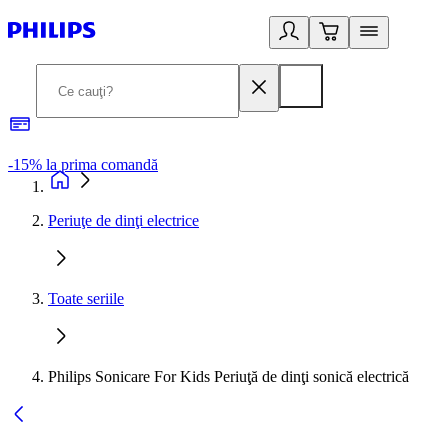
-15% la prima comandă
L
Periuţe de dinţi electrice
Toate seriile
Philips Sonicare For Kids Periuţă de dinţi sonică electrică