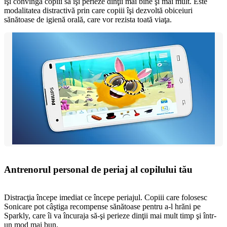
îşi convingă copiii să îşi perieze dinţii mai bine şi mai mult. Este
modalitatea distractivă prin care copiii îşi dezvoltă obiceiuri
sănătoase de igienă orală, care vor rezista toată viaţa.
Antrenorul personal de periaj al copilului tău
Distracţia începe imediat ce începe periajul. Copiii care folosesc
Sonicare pot câştiga recompense sănătoase pentru a-l hrăni pe
Sparkly, care îi va încuraja să-şi perieze dinţii mai mult timp şi într-
un mod mai bun.