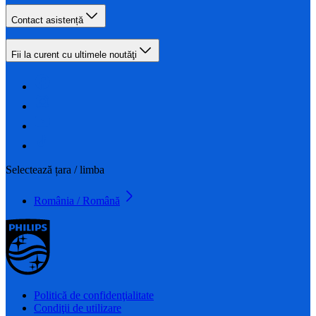
Contact asistență
Fii la curent cu ultimele noutăţi
Selectează țara / limba
România / Română
Politică de confidenţialitate
Condiţii de utilizare