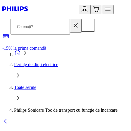
-15% la prima comandă
L
Periuţe de dinţi electrice
Toate seriile
Philips Sonicare Toc de transport cu funcţie de încărcare