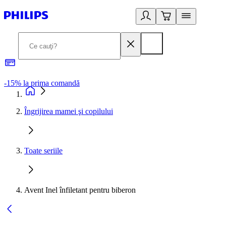
-15% la prima comandă
L
Îngrijirea mamei şi copilului
Toate seriile
Avent Inel înfiletant pentru biberon